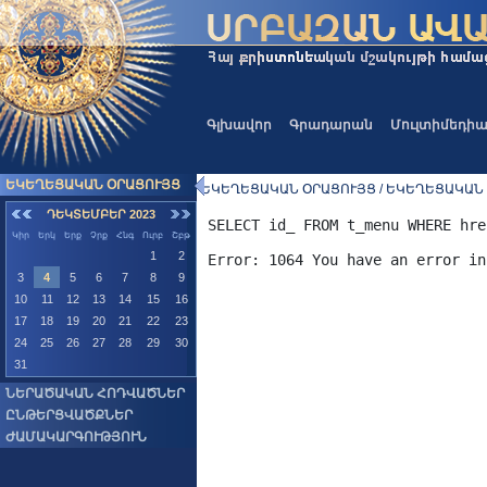
Գլխավոր
Գրադարան
Մուլտիմեդի
ԵԿԵՂԵՑԱԿԱՆ ՕՐԱՑՈՒՅՑ
ԵԿԵՂԵՑԱԿԱՆ ՕՐԱՑՈՒՅՑ / ԵԿԵՂԵՑԱԿԱՆ
ԴԵԿՏԵՄԲԵՐ 2023
SELECT id_ FROM t_menu WHERE hre
Կիր
Երկ
Երք
Չրք
Հնգ
Ուրբ
Շբթ
1
2
3
4
5
6
7
8
9
10
11
12
13
14
15
16
17
18
19
20
21
22
23
24
25
26
27
28
29
30
31
ՆԵՐԱԾԱԿԱՆ ՀՈԴՎԱԾՆԵՐ
ԸՆԹԵՐՑՎԱԾՔՆԵՐ
ԺԱՄԱԿԱՐԳՈՒԹՅՈՒՆ