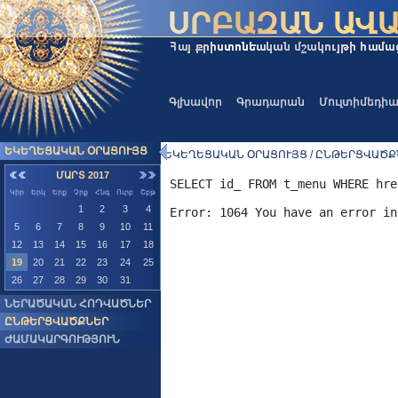
Գլխավոր
Գրադարան
Մուլտիմեդի
ԵԿԵՂԵՑԱԿԱՆ ՕՐԱՑՈՒՅՑ
ԵԿԵՂԵՑԱԿԱՆ ՕՐԱՑՈՒՅՑ / ԸՆԹԵՐՑՎԱԾՔ
ՄԱՐՏ 2017
SELECT id_ FROM t_menu WHERE hre
Կիր
Երկ
Երք
Չրք
Հնգ
Ուրբ
Շբթ
1
2
3
4
5
6
7
8
9
10
11
12
13
14
15
16
17
18
19
20
21
22
23
24
25
26
27
28
29
30
31
ՆԵՐԱԾԱԿԱՆ ՀՈԴՎԱԾՆԵՐ
ԸՆԹԵՐՑՎԱԾՔՆԵՐ
ԺԱՄԱԿԱՐԳՈՒԹՅՈՒՆ