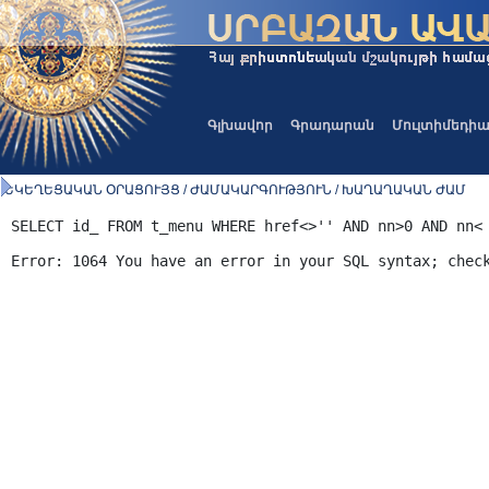
Գլխավոր
Գրադարան
Մուլտիմեդի
ԵԿԵՂԵՑԱԿԱՆ ՕՐԱՑՈՒՅՑ / ԺԱՄԱԿԱՐԳՈՒԹՅՈՒՆ / ԽԱՂԱՂԱԿԱՆ ԺԱՄ
SELECT id_ FROM t_menu WHERE href<>'' AND nn>0 AND nn<