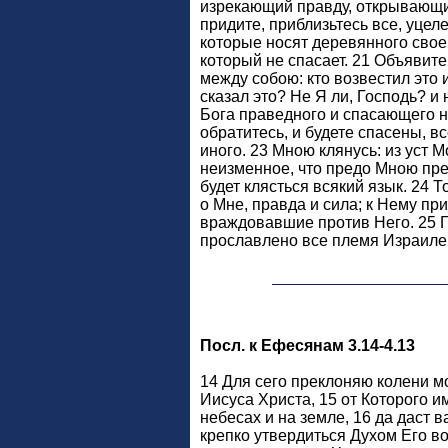
изрекающий правду, открывающий
придите, приблизьтесь все, уцел
которые носят деревянного своег
который не спасает. 21 Объявит
между собою: кто возвестил это 
сказал это? Не Я ли, Господь? и 
Бога праведного и спасающего н
обратитесь, и будете спасены, вс
иного. 23 Мною клянусь: из уст 
неизменное, что предо Мною пре
будет клясться всякий язык. 24 Т
о Мне, правда и сила; к Нему при
враждовавшие против Него. 25 Г
прославлено все племя Израиле
Посл. к Ефесянам 3.14-4.13
14 Для сего преклоняю колени м
Иисуса Христа, 15 от Которого и
небесах и на земле, 16 да даст в
крепко утвердиться Духом Его в