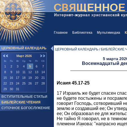
Главное
Библиотека
Мультимедиа
К
ЦЕРКОВНЫЙ КАЛЕНДАРЬ
ЦЕРКОВНЫЙ КАЛЕНДАРЬ / БИБЛЕЙСКИЕ 
Март 2026
5 марта 202
Вс
Пн
Вт
Ср
Чт
Пт
Сб
Восемнадцатый ден
1
2
3
4
5
6
7
8
9
10
11
12
13
14
15
16
17
18
19
20
21
Исаия 45.17-25
22
23
24
25
26
27
28
29
30
31
17 Израиль же будет спасен спа
ВСТУПИТЕЛЬНЫЕ СТАТЬИ
не будете постыжены и посрамле
БИБЛЕЙСКИЕ ЧТЕНИЯ
говорит Господь, сотворивший н
СУТОЧНОЕ БОГОСЛУЖЕНИЕ
землю и создавший ее; Он утвер
ее; Он образовал ее для жительст
Не тайно Я говорил, не в темном
племени Иакова: "напрасно ищет