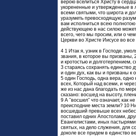
верою вселиться Христу в сердц
укорененные и утвержденные в л
всеми святыми, что широта и долг
уразуметь превосходящую разум
вам исполниться всею полнотою 
действующею в нас силою может
всего, чего мы просим, или о че
Церкви во Христе Иисусе во все 
4 1 Итак я, узник в Господе, умо
звания, в которое вы призваны,
и кротостью и долготерпением, с
3 стараясь сохранять единство д
и один дух, как вы и призваны к
5 один Господь, одна вера, одно
всех, Который над всеми, и через
же из нас дана благодать по мер
сказано: восшед на высоту, плен
9 А "восшел" что означает, как н
преисподние места земли? 10 Н
восшедший превыше всех небес,
поставил одних Апостолами, дру
Евангелистами, иных пастырями 
святых, на дело служения, для с
доколе все придем в единство в