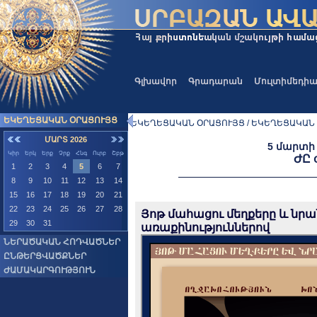
Գլխավոր
Գրադարան
Մուլտիմեդի
ԵԿԵՂԵՑԱԿԱՆ ՕՐԱՑՈՒՅՑ
ԵԿԵՂԵՑԱԿԱՆ ՕՐԱՑՈՒՅՑ / ԵԿԵՂԵՑԱԿԱՆ
ՄԱՐՏ 2026
5 մարտի 
Կիր
Երկ
Երք
Չրք
Հնգ
Ուրբ
Շբթ
ԺԸ 
1
2
3
4
5
6
7
8
9
10
11
12
13
14
15
16
17
18
19
20
21
22
23
24
25
26
27
28
Յոթ մահացու մեղքերը և նր
29
30
31
առաքինություններով
ՆԵՐԱԾԱԿԱՆ ՀՈԴՎԱԾՆԵՐ
ԸՆԹԵՐՑՎԱԾՔՆԵՐ
ԺԱՄԱԿԱՐԳՈՒԹՅՈՒՆ