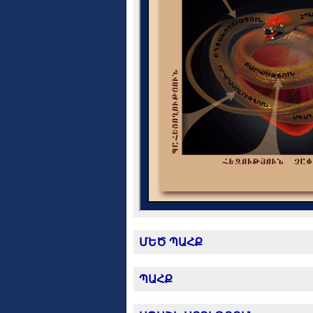
ՄԵԾ ՊԱՀՔ
ՊԱՀՔ