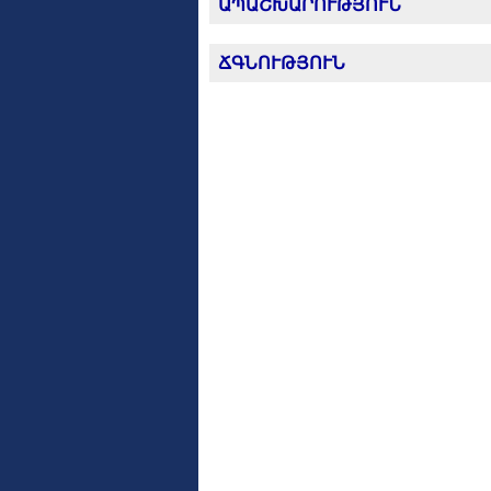
ԱՊԱՇԽԱՐՈՒԹՅՈՒՆ
ՃԳՆՈՒԹՅՈՒՆ