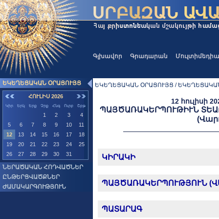
Գլխավոր
Գրադարան
Մուլտիմեդի
ԵԿԵՂԵՑԱԿԱՆ ՕՐԱՑՈՒՅՑ
ԵԿԵՂԵՑԱԿԱՆ ՕՐԱՑՈՒՅՑ / ԵԿԵՂԵՑԱԿԱ
ՀՈՒԼԻՍ 2026
12 հուլիսի 2
Կիր
Երկ
Երք
Չրք
Հնգ
Ուրբ
Շբթ
ՊԱՅԾԱՌԱԿԵՐՊՈՒԹԻՒՆ ՏԵԱՌ
1
2
3
4
(Վար
5
6
7
8
9
10
11
12
13
14
15
16
17
18
19
20
21
22
23
24
25
26
27
28
29
30
31
ԿԻՐԱԿԻ
ՆԵՐԱԾԱԿԱՆ ՀՈԴՎԱԾՆԵՐ
ԸՆԹԵՐՑՎԱԾՔՆԵՐ
ՊԱՅԾԱՌԱԿԵՐՊՈՒԹՅՈՒՆ (Վ
ԺԱՄԱԿԱՐԳՈՒԹՅՈՒՆ
ՊԱՏԱՐԱԳ