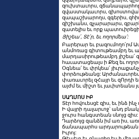
զուխտաւորս, զճանապարհորդ
զվաստակաւորս, զխոստովան
զապաշխարողս, զգերիս, զհիւ
զիշխանս, զչարարարս, զբար
զատելիս եւ որք պատուիրեց
Յիշեա՛, Տէ՛ր, եւ ողորմեա՛:
Բարերար եւ բազումողո՛րմ Ա
անմոռաց գիտութեամբդ եւ 
մարդասիրութեամբդ յիշեա՛ 
հաւատացեալս ի Քեզ եւ ողոր
Օգնեա՛ եւ փրկեա՛ յիւրաքանչ
փորձութեանց: Արժանաւորեա
փառաւորել զՀայր եւ զՈրդի ե
այժմ եւ միշտ եւ յաւիտեանս 
ՍԱՂՄՈՍ ԻԲ
Տէր հովուեսցէ զիս, եւ ինձ ին
Ի վայրի դալարւոջ՝ անդ բնակե
ջուրս հանգստեան սնոյց զիս:
Դարձոյց զանձն իմ առ իս, ա
ճանապարհս արդարութեան 
Իւրոյ:
Թէպէտ եւ գնացից ես ի մէջ ս