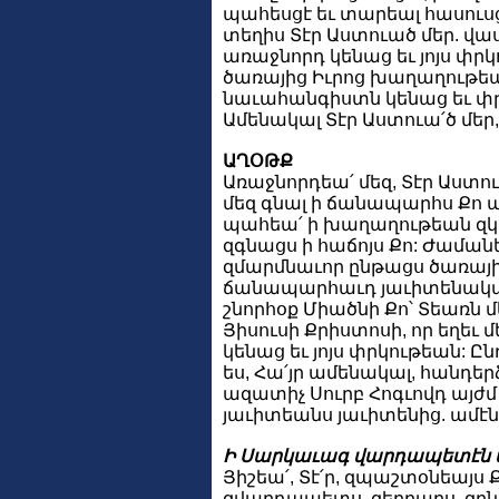
պահեսցէ եւ տարեալ հասուսց
տեղիս Տէր Աստուած մեր. վաս
առաջնորդ կենաց եւ յոյս փրկ
ծառայից Իւրոց խաղաղութեա
նաւահանգիստն կենաց եւ փ
Ամենակալ Տէր Աստուա՛ծ մեր, 
ԱՂՕԹՔ
Առաջնորդեա՛ մեզ, Տէր Աստուա
մեզ գնալ ի ճանապարհս Քո 
պահեա՛ ի խաղաղութեան զկե
զգնացս ի հաճոյս Քո: Ժամանե
զմարմնաւոր ընթացս ծառայ
ճանապարհաւդ յաւիտենակա
շնորհօք Միածնի Քո՝ Տեառն մե
Յիսուսի Քրիստոսի, որ եղեւ 
կենաց եւ յոյս փրկութեան: Ըն
ես, Հա՛յր ամենակալ, հանդե
ազատիչ Սուրբ Հոգւովդ այժմ 
յաւիտեանս յաւիտենից. ամէն
Ի Սարկաւագ վարդապետէն 
Յիշեա՛, Տէ՛ր, զպաշտօնեայս Ք
զվարդապետս, զեղբարս, զընկ