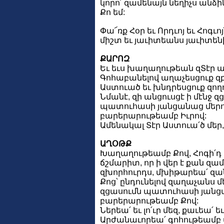
կորո՛ զամենայն նեղիչս անձին
Քո եմ:
Փա՜ռք Հօր եւ Որդւոյ եւ Հոգւոյ
միշտ եւ յաւիտեանս յաւիտենի
ՔԱՐՈԶ
Եւ եւս խաղաղութեան զՏէր ա
Գոհաբանելով աղաչեսցուք զ
Աստուած եւ խնդրեսցուք զող
Նմանէ, զի անցուսցէ ի մէնջ զ
պատուհասի յանցանաց մեր
բարերարութեամբ Իւրով:
Ամենակալ Տէր Աստուա՛ծ մեր, 
ԱՂՕԹՔ
Խաղաղութեամբ Քով, Հոգի՛դ
ճշմարիտ, որ ի վեր է քան զա
զխորհուրդս, մխիթարեա՛ զա
Քոց՝ ընդունելով զաղաչանս մե
զցասումն պատուհասի յանց
բարերարութեամբ Քով:
Ներեա՛ եւ լո՛ւր մեզ, քաւեա՛ եւ
Արժանաւորեա՛ գոհութեամբ 