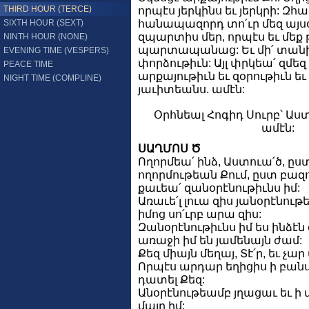
THIRD HOUR (TERCE)
որպէս յերկինս եւ յերկրի: Զհա
SIXTH HOUR (SEXT)
հանապազորդ տո՛ւր մեզ այսօր
զպարտիս մեր, որպէս եւ մեք 
NINTH HOUR (NONE)
պարտապանաց: Եւ մի՛ տանի
EVENING TIME (VESPERS)
փորձութիւն: Այլ փրկեա՛ զմեզ 
PEACE TIME
արքայութիւն եւ զօրութիւն ե
NIGHT TIME (COMPLINE)
յաւիտեանս. ամէն:
Օրհնեալ Հոգիդ Սուրբ՝ Աս
ամէն:
ՍԱՂՄՈՍ Ծ
Ողորմեա՛ ինձ, Աստուա՛ծ, ըս
ողորմութեան Քում, ըստ բազ
քաւեա՛ զանօրէնութիւնս իմ:
Առաւե՛լ լուա զիս յանօրէնութե
իմոց սո՛ւրբ արա զիս:
Զանօրէնութիւնս իմ ես ինձէն 
առաջի իմ են յամենայն ժամ:
Քեզ միայն մեղայ, Տէ՛ր, եւ չ
Որպէս արդար եղիցիս ի բանս 
դատել Քեզ:
Անօրէնութեամբ յղացաւ եւ ի 
մայր իմ: