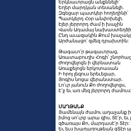
Երկնաւորացն անքննելի՝
Եղեր մարդկան տեսանելի.
Զգեցար պատկեր հողեղինի՝
Պատկերդ Հօր անփոխելի.
Էլեր յերրորդ ժամ ի խաչին
Վասն Ադամայ նախաստեղծի
Ընդ աւազակին Քում խաչակ
Արժանացո՛ զմեզ դրախտին:
Թագաւո՛ր թագաւորաց,
Առատաբուղխ Հոգի՛ շնորհաց
Ժողովելոցն ի վերնատան
Առաքելոցն երկոտասան
Ի հրոյ լեզուս երեւեցար,
Յոգիս նոցա վերանստար.
Լո՛ւր յանուն Քո ժողովելոցս,
Է՛ջ եւ առ մեզ յերրորդ ժամուս
ՄԱՂԹԱՆՔ
Յամենայն ժամու աղաչանք իմ
իմոց սո՛ւրբ արա զիս, Տէ՛ր, 
զծառայս Քո, մարդասէ՛ր Տէր:
Եւ եւս խաղաղութեան զՏէր աղ