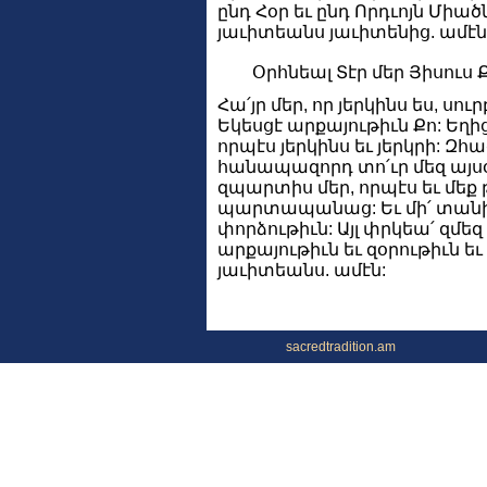
ընդ Հօր եւ ընդ Որդւոյն Միածն
յաւիտեանս յաւիտենից. ամէն
Օրհնեալ Տէր մեր Յիսուս 
Հա՛յր մեր, որ յերկինս ես, սու
Եկեսցէ արքայութիւն Քո: Եղի
որպէս յերկինս եւ յերկրի: Զհա
հանապազորդ տո՛ւր մեզ այսօր
զպարտիս մեր, որպէս եւ մեք 
պարտապանաց: Եւ մի՛ տանի
փորձութիւն: Այլ փրկեա՛ զմեզ 
արքայութիւն եւ զօրութիւն ե
յաւիտեանս. ամէն:
sacredtradition.am