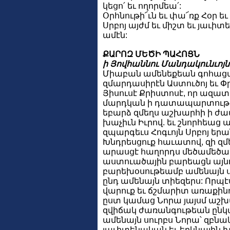
կեցո՛ եւ ողորմեա՛:
Օրհնութի՜ւն եւ փա՜ռք Հօր եւ 
Սրբոյ այժմ եւ միշտ եւ յաւիտ
ամէն:
ՔԱՐՈԶ ՄԵԾԻ ՊԱՀՈՑՆ
ի Յովհաննու Մանդակունւոյ
Միաբան ամենեքեան գոհաց
զմարդասիրէն Աստուծոյ եւ Փր
Յիսուսէ Քրիստոսէ, որ ազա
մարդկան ի դատապարտութեն
եբարձ զմեղս աշխարհի ի ժամ
խաչիւն Իւրով. եւ շնորհեա
զպարգեւս Հոգւոյն Սրբոյ երա
Խնդրեսցուք հաւատով, զի զ
արասցէ հաղորդս մեծամեծաց
աստուածային բարեացն այնո
բարեխօսութեամբ ամենայն սր
ընդ ամենայն տիեզերս: Որպ
վարուք եւ ճշմարիտ առաքին
ըստ կամաց Նորա յայսմ աշխ
զվիճակ ժառանգութեան ընկա
ամենայն սուրբս Նորա՝ զբնա
յաւիտենական եւ երկնային 