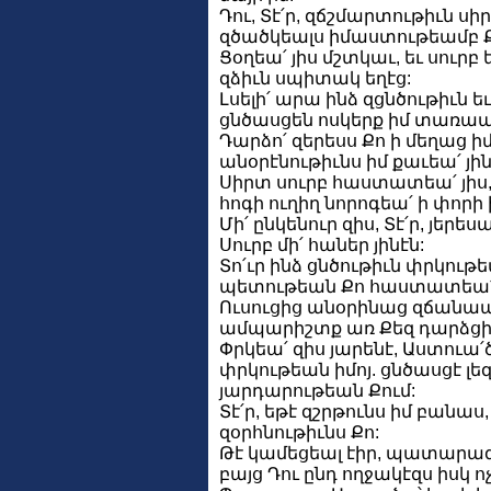
Դու, Տէ՛ր, զճշմարտութիւն սի
զծածկեալս իմաստութեամբ Քո
Ցօղեա՛ յիս մշտկաւ, եւ սուրբ ե
զձիւն սպիտակ եղէց:
Լսելի՛ արա ինձ զցնծութիւն ե
ցնծասցեն ոսկերք իմ տառապ
Դարձո՛ զերեսս Քո ի մեղաց ի
անօրէնութիւնս իմ քաւեա՛ յին
Սիրտ սուրբ հաստատեա՛ յիս,
հոգի ուղիղ նորոգեա՛ ի փորի 
Մի՛ ընկենուր զիս, Տէ՛ր, յերես
Սուրբ մի՛ հաներ յինէն:
Տո՛ւր ինձ ցնծութիւն փրկութե
պետութեան Քո հաստատեա՛ 
Ուսուցից անօրինաց զճանապ
ամպարիշտք առ Քեզ դարձցի
Փրկեա՛ զիս յարենէ, Աստուա՛
փրկութեան իմոյ. ցնծասցէ լեզ
յարդարութեան Քում:
Տէ՛ր, եթէ զշրթունս իմ բանաս
զօրհնութիւնս Քո:
Թէ կամեցեալ էիր, պատարա
բայց Դու ընդ ողջակէզս իսկ ո