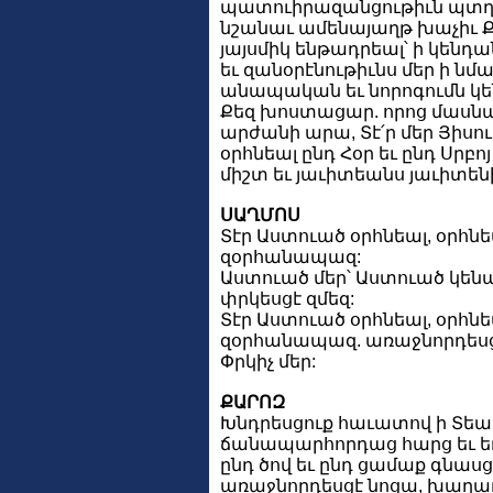
պատուիրազանցութիւն պտղ
նշանաւ ամենայաղթ խաչիւ Ք
յայսմիկ ենթադրեալ՝ ի կենդ
եւ զանօրէնութիւնս մեր ի նմա
անապական եւ նորոգումն կեն
Քեզ խոստացար. որոց մասնաւ
արժանի արա, Տէ՛ր մեր Յիսու
օրհնեալ ընդ Հօր եւ ընդ Սրբոյ
միշտ եւ յաւիտեանս յաւիտենի
ՍԱՂՄՈՍ
Տէր Աստուած օրհնեալ, օրհնեա
զօրհանապազ:
Աստուած մեր՝ Աստուած կենա
փրկեսցէ զմեզ:
Տէր Աստուած օրհնեալ, օրհնե
զօրհանապազ. առաջնորդեսց
Փրկիչ մեր:
ՔԱՐՈԶ
Խնդրեսցուք հաւատով ի Տեա
ճանապարհորդաց հարց եւ եղ
ընդ ծով եւ ընդ ցամաք գնասց
առաջնորդեսցէ նոցա, խաղա