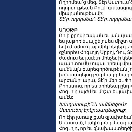
Ողորմեա՛ց մեզ, Տէր Աստուա՛ծ
ողորմութեան Քում. ասասցո
միաբանութեամբ:
Տէ՛ր, ողորմեա՛, Տէ՛ր, ողորմեա՛
ԱՂՕԹՔ
Որ ի քրովբէական եւ յանպա
ես յաթոռ եւ այցելու ես միշտ
եւ ի ժամուս յայսմիկ հեղեր 
զշնորհս Հոգւոյդ Սրբոյ, Դու, Տ
ժամուս եւ յաւէտ մինչեւ ի կե
աւարտումն տպաւորեալ միաց
ամենայն բարեգործութեան յո
խոստացելոց բարեացդ հաղորդ
արժանի՛ արա, Տէ՛ր մեր եւ Փր
Քրիստոս, որ ես օրհնեալ ընդ Հ
Հոգւոյդ այժմ եւ միշտ եւ յաւ
ամէն:
Խաղաղութի՜ւն ամենեցուն:
Աստուծոյ երկրպագեսցուք:
Որ էիր յառաջ քան զյաւիտեա
Աստուած, էակի՛ց Հօր եւ արա
Հոգւոյդ, որ եւ զնախաստեղծ