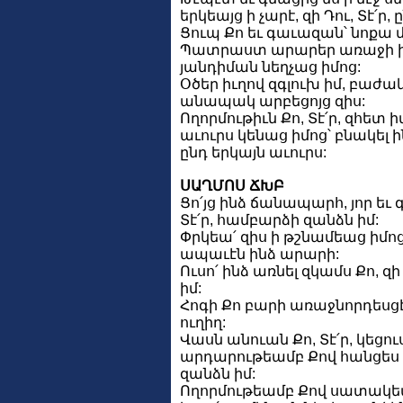
երկեայց ի չարէ, զի Դու, Տէ՛ր, 
Ցուպ Քո եւ գաւազան՝ նոքա 
Պատրաստ արարեր առաջի իմ
յանդիման նեղչաց իմոց:
Օծեր իւղով զգլուխ իմ, բաժա
անապակ արբեցոյց զիս:
Ողորմութիւն Քո, Տէ՛ր, զհետ 
աւուրս կենաց իմոց՝ բնակել 
ընդ երկայն աւուրս:
ՍԱՂՄՈՍ ՃԽԲ
Ցո՛յց ինձ ճանապարհ, յոր եւ 
Տէ՛ր, համբարձի զանձն իմ:
Փրկեա՛ զիս ի թշնամեաց իմոց,
ապաւէն ինձ արարի:
Ուսո՛ ինձ առնել զկամս Քո, զ
իմ:
Հոգի Քո բարի առաջնորդեսցէ 
ուղիղ:
Վասն անուան Քո, Տէ՛ր, կեցու
արդարութեամբ Քով հանցես 
զանձն իմ:
Ողորմութեամբ Քով սատակեա