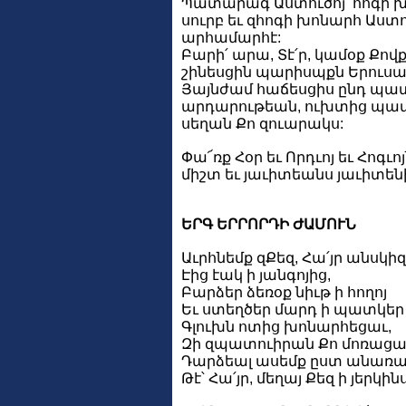
Պատարագ Աստուծոյ՝ հոգի խ
սուրբ եւ զհոգի խոնարհ Աստո
արհամարհէ:
Բարի՛ արա, Տէ՛ր, կամօք Քովք
շինեսցին պարիսպքն Երուսա
Յայնժամ հաճեսցիս ընդ պ
արդարութեան, ուխտից պա
սեղան Քո զուարակս:
Փա՜ռք Հօր եւ Որդւոյ եւ Հոգւոյ
միշտ եւ յաւիտեանս յաւիտենի
ԵՐԳ ԵՐՐՈՐԴԻ ԺԱՄՈՒՆ
Աւրհնեմք զՔեզ, Հա՛յր անսկիզ
Էից էակ ի յանգոյից,
Բարձեր ձեռօք նիւթ ի հողոյ
Եւ ստեղծեր մարդ ի պատկեր 
Գլուխն ոտից խոնարհեցաւ,
Զի զպատուիրան Քո մոռացա
Դարձեալ ասեմք ըստ անառա
Թէ՝ Հա՛յր, մեղայ Քեզ ի յերկինս