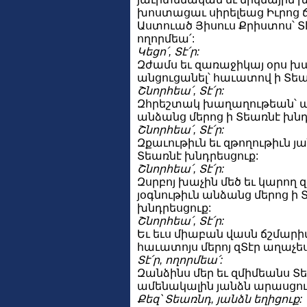
խոստացաւ սիրելեաց Իւրոց
Աստուած Յիսուս Քրիստոս՝ Տէր
ողորմեա՛:
Կեցո՛, Տէ՛ր:
Զժամս եւ զառաջիկայ օրս 
անցուցանել՝ հաւատով ի Տեա
Շնորհեա՛, Տէ՛ր:
Զհրեշտակ խաղաղութեան՝
անձանց մերոց ի Տեառնէ խնդ
Շնորհեա՛, Տէ՛ր:
Զքաւութիւն եւ զթողութիւն յ
Տեառնէ խնդրեսցուք:
Շնորհեա՛, Տէ՛ր:
Զսրբոյ խաչին մեծ եւ կարող 
յօգնութիւն անձանց մերոց ի 
խնդրեսցուք:
Շնորհեա՛, Տէ՛ր:
Եւ եւս միաբան վասն ճշմարիտ
հաւատոյս մերոյ զՏէր աղաչես
Տէ՛ր, ողորմեա՛:
Զանձինս մեր եւ զմիմեանս Տ
ամենակալին յանձն արասցու
Քեզ՝ Տեառնդ, յանձն եղիցուք: