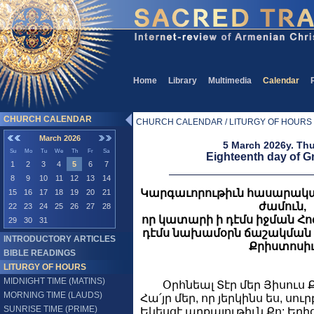
Home
Library
Multimedia
Calendar
CHURCH CALENDAR
CHURCH CALENDAR / LITURGY OF HOURS /
March 2026
5 March 2026y. Th
Su
Mo
Tu
We
Th
Fr
Sa
Eighteenth day of G
1
2
3
4
5
6
7
8
9
10
11
12
13
14
Կարգաւորութիւն հասարակա
15
16
17
18
19
20
21
ժամուն,
22
23
24
25
26
27
28
որ կատարի ի դէմս իջման Հոգւո
29
30
31
դէմս նախամօրն ճաշակման
INTRODUCTORY ARTICLES
Քրիստոսի
BIBLE READINGS
LITURGY OF HOURS
MIDNIGHT TIME (MATINS)
Օրհնեալ Տէր մեր Յիսուս 
MORNING TIME (LAUDS)
Հա՛յր մեր, որ յերկինս ես, սու
SUNRISE TIME (PRIME)
Եկեսցէ արքայութիւն Քո: Եղի