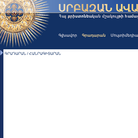
Գլխավոր
Գրադարան
Մուլտիմեդի
ԳՐԱԴԱՐԱՆ / ՀԱՆՐԱԳԻՏԱՐԱՆ