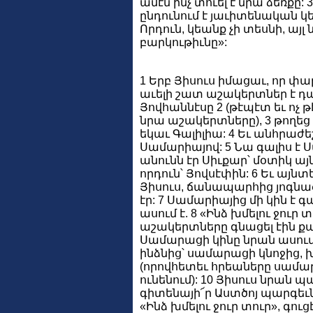
ամէն ինչ տուել է նրա ձեռքը: 
ընդունում է յաւիտենական կե
Որդուն, կեանք չի տեսնի, այլ
բարկութիւնը»:
1 Երբ Յիսուս իմացաւ, որ փար
աւելի շատ աշակերտներ է դա
Յովհաննէսը 2 (թէպէտ եւ ոչ թէ
նրա աշակերտները), 3 թողեց
եկաւ Գալիլիա: 4 Եւ անհրաժե
Սամարիայով: 5 Նա գալիս է 
անունն էր Սիւքար՝ մօտիկ այն
որդուն՝ Յովսէփին: 6 Եւ այն
Յիսուս, ճանապարհից յոգնած
էր: 7 Սամարիայից մի կին է գ
ասում է. 8 «Ինձ խմելու ջուր 
աշակերտները գնացել էին քաղ
Սամարացի կինը նրան ասում է.
ինձնից՝ սամարացի կնոջից, խմ
(որովհետեւ հրեաները սամար
ունենում): 10 Յիսուս նրան
գիտենայի՜ր Աստծոյ պարգեւները
«Ինձ խմելու ջուր տուր», գու