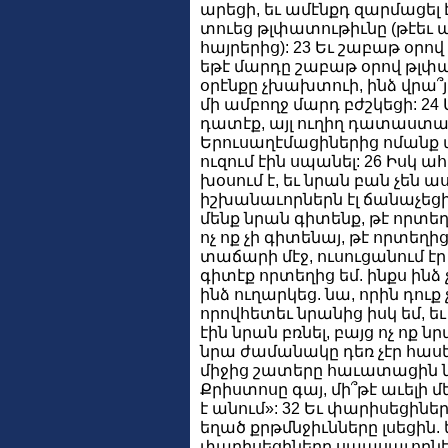
արեցի, եւ ամէնքդ զարմացել 
տուեց թլփատութիւնը (թէեւ այդ
հայրերից): 23 Եւ շաբաթ օրով
եթէ մարդը շաբաթ օրով թլփա
օրէնքը չխախտուի, ինձ վրա՞
մի ամբողջ մարդ բժշկեցի: 24
դատէք, այլ ուղիղ դատաստան
Երուսաղէմացիներից ոմանք աս
ուզում էին սպանել: 26 Իսկ 
խօսում է, եւ նրան բան չեն աս
իշխանաւորներն էլ ճանաչեցին
մենք նրան գիտենք, թէ որտեղի
ոչ ոք չի գիտենայ, թէ որտեղի
տաճարի մէջ, ուսուցանում էր ե
գիտէք որտեղից եմ. ինքս ինձ չ
ինձ ուղարկեց. նա, որին դուք
որովհետեւ նրանից իսկ եմ, եւ
էին նրան բռնել, բայց ոչ ոք ն
նրա ժամանակը դեռ չէր հասե
միջից շատերը հաւատացին նր
Քրիստոսը գայ, մի՞թէ աւելի 
է անում»: 32 Եւ փարիսեցինե
եղած քրթմնջիւնները լսեցին
փարիսեցիները սպասաւորներ