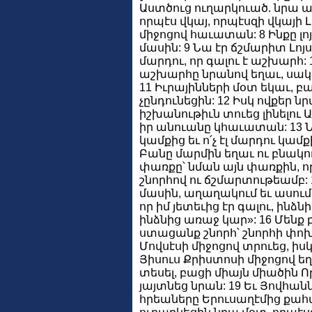
Աստծուց ուղարկուած. նրա ան
որպէս վկայ, որպէսզի վկայի Լ
միջոցով հաւատան: 8 Ինքը լոյսը
մասին: 9 Նա էր ճշմարիտ Լոյսը
մարդու, որ գալու է աշխարհ: 
աշխարհը նրանով եղաւ, սակ
11 Իւրայինների մօտ եկաւ, բ
չընդունեցին: 12 Իսկ ովքեր ն
իշխանութիւն տուեց լինելու Ա
իր անուանը կհաւատան: 13 Նր
կամքից եւ ո՛չ էլ մարդու կամք
Բանը մարմին եղաւ ու բնակու
փառքը՝ նման այն փառքին, որ
շնորհով ու ճշմարտութեամբ: 
մասին, աղաղակում եւ ասում.
որ իմ յետեւից էր գալու, ինձ
ինձնից առաջ կար»: 16 Մենք բ
ստացանք շնորհ՝ շնորհի փոխ
Մովսէսի միջոցով տրուեց, իս
Յիսուս Քրիստոսի միջոցով եղա
տեսել, բացի միայն միածին Որ
յայտնեց նրան: 19 Եւ Յովհանն
հրեաները Երուսաղէմից քահ