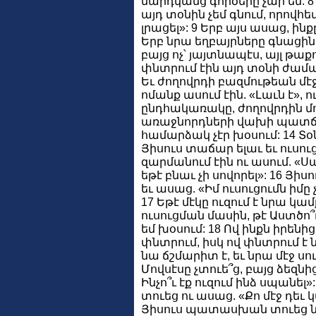
մարդկանց գործերը չար են: 8 
այդ տօնին չեմ գնում, որովհ
լրացել»: 9 Երբ այս ասաց, ինք
Երբ նրա եղբայրները գնացին
բայց ոչ՝ յայտնապէս, այլ թաք
փնտրում էին այդ տօնի ժամանա
Եւ ժողովրդի բազմութեան մէ
ոմանք ասում էին. «Լաւն է», ո
ընդհակառակը, ժողովրդին մոլո
առաջնորդների վախի պատճա
համարձակ չէր խօսում: 14 
Յիսուս տաճար ելաւ եւ ուսու
զարմանում էին ու ասում. «Ս
եթէ բնաւ չի սովորել»: 16 
եւ ասաց. «Իմ ուսուցումն իմը չ
17 Եթէ մէկը ուզում է նրա կ
ուսուցման մասին, թէ Աստծո՞ւ
եմ խօսում: 18 Ով ինքն իրենի
փնտրում, իսկ ով փնտրում է ն
նա ճշմարիտ է, եւ նրա մէջ սո
Մովսէսը չտուե՞ց, բայց ձեզնից
Ինչո՞ւ էք ուզում ինձ սպան
տուեց ու ասաց. «Քո մէջ դեւ կա
Յիսուս պատասխան տուեց նր