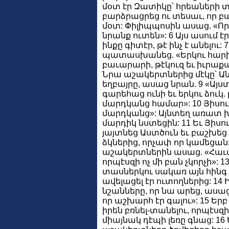
մօտ էր Զատիկը՝ հրեաների տօ
բարձրացրեց ու տեսաւ, որ բա
մօտ: Փիլիպպոսին ասաց. «Որ
նրանք ուտեն»: 6 Այս ասում է
ինքը գիտէր, թէ ինչ է անելու
պատասխանեց. «Երկու հարի
բաւարարի, թէկուզ եւ իւրաքան
Նրա աշակերտներից մէկը՝ Ա
եղբայրը, ասաց նրան. 9 «Այս
գարեհաց ունի եւ երկու ձուկ.
մարդկանց համար»: 10 Յիսու
մարդկանց»: Այնտեղ առատ խ
մարդիկ նստեցին: 11 Եւ Յիսո
յայտնեց Աստծուն եւ բաշխեց 
ձկներից, որչափ որ կամեցան:
աշակերտներին ասաց. «Հաւա
որպէսզի ոչ մի բան չկորչի»: 1
տասներկու սակառ այն հինգ
ավելացել էր ուտողներից: 14
նշանները, որ նա արեց, ասա
որ աշխարհ էր գալու»: 15 Երբ
իրեն բռնել-տանելու, որպէսզ
միայնակ դէպի լեռը գնաց: 16 