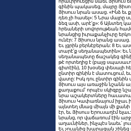
հրաւիրուեցին նաեւ Յիսուս ե
գինին պակասեց, մայրը Յիսուս
Յիսուս նրան ասաց. «Ինձ եւ ք
դեռ չի հասել»: 5 Նրա մայրը
ձեզ ասի, արէ՛ք»: 6 Այնտեղ կ
հրեաների սովորութեան համ
նրանցից իւրաքանչիւրը երկո
ունէր: 7 Յիսուս նրանց ասաց.
Եւ լցրին բերնէբերան: 8 Եւ ա
տարէ՛ք սեղանապետին»: Եւ ն
սեղանապետը ճաշակեց գինի դ
թէ որտեղից է (բայց սպասաւոր
գիտէին), 10 խօսեց փեսայի 
ընտիր գինին է մատուցում, ե
վատը: Իսկ դու ընտիր գինին մ
Յիսուս այս առաջին նշանն ա
քաղաքում՝ որպէս սկիզբը նշա
նրա աշակերտները հաւատացի
Յիսուս Կափառնայում իջաւ իր
այնտեղ մնաց միայն մի քանի
էր, եւ Յիսուս Երուսաղէմ ելա
նրանց, որ վաճառում էին ար
աղաւնիներ, ինչպէս նաեւ՝ լո
Եւ չուանից խարազան շինեց 