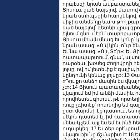
որպէսզի նրան ամբաստանել
Յիսուս, ցած նայելով, մատով 
նրան ստիպեցին հարցնելով, վ
միջից անմե՛ղը նախ թող քար 
ցած նայելով՝ գետնի վրայ գրում
ելնում գնում էին՝ տարիքաւոր
Յիսուս միայն մնաց եւ կինը՝
նրան ասաց. «Ո՛վ կին, ո՞ւր ե
Եւ նա ասաց. «Ո՛չ, Տէ՛ր»: Եւ Յ
դատապարտում. գնա՛, այսուհե
դարձեալ խօսեց ժողովրդի հե
լոյսը. ով իմ յետեւից է գալիս,
կընդունի կենաց լոյսը»: 13 
«Դու քո անձի մասին ես վկայ
չէ»: 14 Յիսուս պատասխանեց
վկայում եմ իմ անձի մասին, ի
որովհետեւ գիտեմ, թէ որտեղից
դուք չգիտէք՝ որտեղից եմ գալի
ըստ մարմնի էք դատում, ես ոչ 
մէկին դատեմ էլ, իմ դատաստ
մենակ չեմ, այլ ես եմ եւ ինձ հ
ուղարկեց: 17 Եւ ձեր օրէնքում
վկայութիւնը ճշմարիտ է: 18 Ես