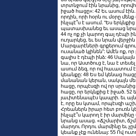
տրտնջում էին նրանից, որովհե
իջած հացը»: 42 Եւ ասում էին.
որդին, որի հօրն ու մօրը մենք
ինչպէ՞ս է ասում. “Ես երկնքից 
պատասխանեց եւ ասաց նրանց
44 ոչ ոք չի կարող գալ դէպի ի
ուղարկեց, եւ ես նրան վերջին
Մարգարէների գրքերում գրուա
ուսանած կլինեն”: Ամէն ոք, որ 
գալիս է դէպի ինձ: 46 Սակայն ո
նա, որ Աստծուց է, նա է տեսե
ասում ձեզ, որ ով հաւատում 
կեանքը: 48 Ես եմ կենաց հա
մանանան կերան, սակայն մեռա
հացը, որպէսզի ով որ սրանից 
հացը, որ երկնքից է իջած. 52 
յաւիտենապէս կապրի. եւ այն 
է, որը ես կտամ, որպէսզի աշ
Հրեաներն իրար հետ բուռն կե
ինչպէ՞ս կարող է իր մարմինը մ
նրանց ասաց. «Ճշմարիտ, ճշմա
մարդու Որդու մարմինը եւ չըմ
կեանք չէք ունենայ: 55 Ով ուտ