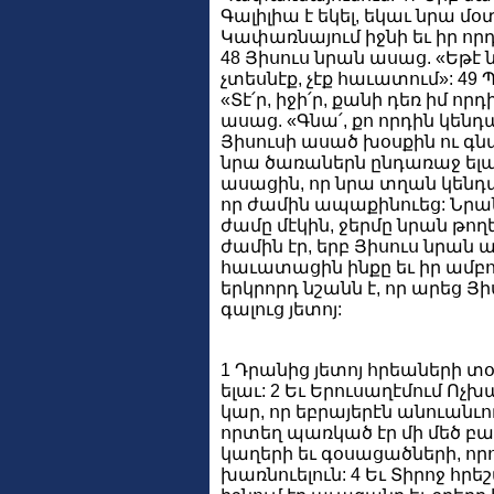
Գալիլիա է եկել, եկաւ նրա մօտ
Կափառնայում իջնի եւ իր որդո
48 Յիսուս նրան ասաց. «Եթէ
չտեսնէք, չէք հաւատում»: 
«Տէ՛ր, իջի՛ր, քանի դեռ իմ որդ
ասաց. «Գնա՛, քո որդին կեն
Յիսուսի ասած խօսքին ու գնաց
նրա ծառաներն ընդառաջ ելա
ասացին, որ նրա տղան կենդան
որ ժամին ապաքինուեց: Նրան
ժամը մէկին, ջերմը նրան թողե
ժամին էր, երբ Յիսուս նրան ա
հաւատացին ինքը եւ իր ամբո
երկրորդ նշանն է, որ արեց 
գալուց յետոյ:
1 Դրանից յետոյ հրեաների տօն
ելաւ: 2 Եւ Երուսաղէմում Ո
կար, որ եբրայերէն անուանւու
որտեղ պառկած էր մի մեծ բազ
կաղերի եւ գօսացածների, որ
խառնուելուն: 4 Եւ Տիրոջ 