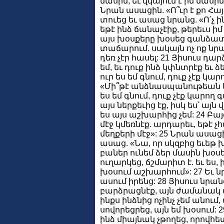
մասին, եւ վկայում է իմ մասին
Նրան ասացին. «Ո՞ւր է քո Հ
տուեց եւ ասաց նրանց. «Ո՛չ ինձ
եթէ ինձ ճանաչէիք, թերեւս իմ 
այս խօսքերը խօսեց գանձատա
տաճարում. սակայն ոչ ոք նրա
դեռ չէր հասել: 21 Յիսուս դա
եմ, եւ դուք ինձ կփնտրէք եւ ձ
ուր ես եմ գնում, դուք չէք կա
«Մի՞թէ անձնասպանութեան կդի
ես եմ գնում, դուք չէք կարող 
այս ներքեւից էք, իսկ ես՝ այն
ես այս աշխարհից չեմ: 24 Բայ
մէջ կմեռնէք. արդարեւ, եթէ չ
մեղքերի մէջ»: 25 Նրան ասացի
ասաց. «Նա, որ սկզբից եւեթ 
բաներ ունեմ ձեր մասին խօսել
ուղարկեց, ճշմարիտ է. եւ ես, ի
խօսում աշխարհում»: 27 Եւ ն
ասում իրենց: 28 Յիսուս նրա
բարձրացնէք, այն ժամանակ պ
ինքս ինձնից ոչինչ չեմ անում,
սովորեցրեց, այն եմ խօսում: 2
ինձ միայնակ չթողեց, որովհետ