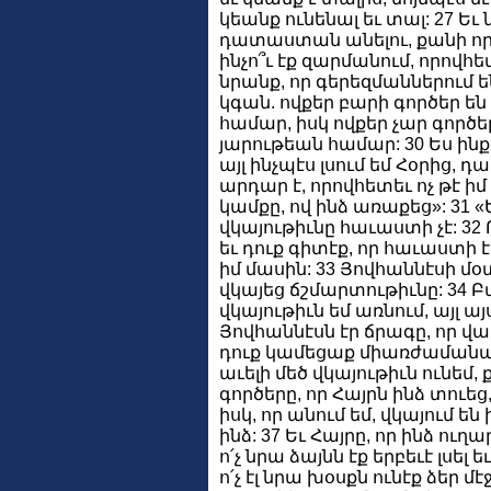
կեանք ունենալ եւ տալ: 27 Ե
դատաստան անելու, քանի որ 
ինչո՞ւ էք զարմանում, որովհ
նրանք, որ գերեզմաններում են
կգան. ովքեր բարի գործեր են
համար, իսկ ովքեր չար գործ
յարութեան համար: 30 Ես ինքս
այլ ինչպէս լսում եմ Հօրից,
արդար է, որովհետեւ ոչ թէ իմ
կամքը, ով ինձ առաքեց»: 31 «
վկայութիւնը հաւաստի չէ: 32 Ո
եւ դուք գիտէք, որ հաւաստի է
իմ մասին: 33 Յովհաննէսի մօ
վկայեց ճշմարտութիւնը: 34 Բա
վկայութիւն եմ առնում, այլ այ
Յովհաննէսն էր ճրագը, որ վառո
դուք կամեցաք միառժամանակ ց
աւելի մեծ վկայութիւն ունեմ,
գործերը, որ Հայրն ինձ տուեց
իսկ, որ անում եմ, վկայում են
ինձ: 37 Եւ Հայրը, որ ինձ ուղա
ո՛չ նրա ձայնն էք երբեւէ լսել եւ
ո՛չ էլ նրա խօսքն ունէք ձեր 