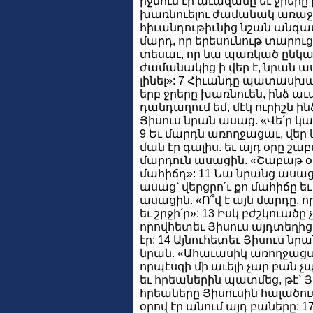
իջնում էր աւազանը եւ ջրերը 
խառնուելու ժամանակ առաջինն
հիւանդութիւնից նշան անգամ
մարդ, որ երեսունութ տարուց 
տեսաւ, որ նա պառկած ընկած
ժամանակից ի վեր է, նրան ա
լինել»: 7 Հիւանդը պատասխանե
երբ ջրերը խառնուեն, ինձ աւա
դանդաղում եմ, մէկ ուրիշն ին
Յիսուս նրան ասաց. «Վե՛ր կաց
9 Եւ մարդն առողջացաւ, վեր 
ման էր գալիս. եւ այդ օրը շա
մարդուն ասացին. «Շաբաթ օր է
մահիճդ»: 11 Նա նրանց ասաց.
ասաց՝ վերցրո՛ւ քո մահիճը եւ
ասացին. «Ո՞վ է այն մարդը, ո
եւ շրջի՛ր»: 13 Իսկ բժշկուածը 
որովհետեւ Յիսուս այդտեղի
էր: 14 Այնուհետեւ Յիսուս 
նրան. «Ահաւասիկ առողջացար.
որպէսզի մի աւելի չար բան 
եւ հրեաներին պատմեց, թէ՝ Յիս
հրեաները Յիսուսին հալածու
օրով էր անում այդ բաները