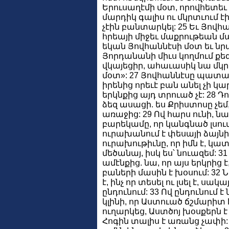
Երուսաղէմի մօտ, որովհետեւ 
մարդիկ գալիս ու մկրտւում է
չէին բանտարկել: 25 Եւ Յովհ
հրեայի միջեւ մաքրութեան մ
եկան Յովհաննէսի մօտ եւ նրա
Յորդանանի միւս կողմում քեզ 
վկայեցիր, ահաւասիկ նա մկրտ
մօտ»: 27 Յովհաննէսը պատա
իրենից որեւէ բան անել չի կա
երկնքից այդ տրուած չէ: 28 Դո
ձեզ ասացի. ես Քրիստոսը չեմ
առաջից: 29 Ով հարս ունի, ն
բարեկամը, որ կանգնած լսու
ուրախանում է փեսայի ձայնի
ուրախութիւնը, որ իմն է, կատ
մեծանայ, իսկ ես՝ նուազեմ: 31 
ամէնքից. նա, որ այս երկրից է
բաների մասին է խօսում: 32 Ն
է, ինչ որ տեսել ու լսել է, սակ
ընդունում: 33 Ով ընդունում
կլինի, որ Աստուած ճշմարիտ է
ուղարկեց, Աստծոյ խօսքերն 
Հոգին տալիս է առանց չափի: 3