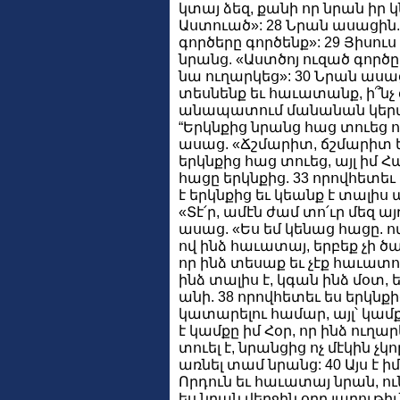
կտայ ձեզ, քանի որ նրան իր 
Աստուած»: 28 Նրան ասացին. 
գործերը գործենք»: 29 Յիս
նրանց. «Աստծոյ ուզած գործը
նա ուղարկեց»: 30 Նրան ասաց
տեսնենք եւ հաւատանք, ի՞նչ 
անապատում մանանան կերան,
“Երկնքից նրանց հաց տուեց ու
ասաց. «Ճշմարիտ, ճշմարիտ եմ 
երկնքից հաց տուեց, այլ իմ Հ
հացը երկնքից. 33 որովհետեւ 
է երկնքից եւ կեանք է տալիս
«Տէ՛ր, ամէն ժամ տո՛ւր մեզ ա
ասաց. «Ես եմ կենաց հացը. ով
ով ինձ հաւատայ, երբեք չի ծար
որ ինձ տեսաք եւ չէք հաւատու
ինձ տալիս է, կգան ինձ մօտ, ե
անի. 38 որովհետեւ ես երկնքի
կատարելու համար, այլ՝ կամքը
է կամքը իմ Հօր, որ ինձ ուղար
տուել է, նրանցից ոչ մէկին չկ
առնել տամ նրանց: 40 Այս է ի
Որդուն եւ հաւատայ նրան, ո
ես նրան վերջին օրը յարութի