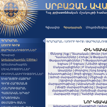
Գլխավոր
Գրադարան
Մուլտիմեդի
ԳՐԱԴԱՐԱՆ
ԳՐԱԴԱՐԱՆ / ՍՈՒՐԲ ԳԻՐՔ / ԹԱՐԳՄԱՆՈՒԹՅ
ՍՈՒՐԲ ԳԻՐՔ
ՀԻՆ ԿՏԱԿԱ
ԹԱՐԳՄԱՆՈՒԹՅՈՒՆՆԵՐ
Ծննդոց
|
Ելք
|
Ղեւտական
|
Թուեր
|
Եր
Գրաբար
Դատաւորներ
|
Հռութ
|
Ա Թագաւոր
Արեւելահայրեն (1994թ.)
Թագաւորութիւններ
|
Դ Թագաւորութի
Եզրաս
|
Բ Եզրաս
|
Նէեմիի գիրք
Արեւմտահայրեն
Մակաբայեցիներ
|
Բ Մակաբայեցի
ՄԵԿՆՈՒԹՅՈՒՆՆԵՐ
Առակներ
|
Ժողովող
|
Երգ երգոց
իմաստութիւնը
|
Յոբի գիրքը
|
Եսայու 
ՈՒՍՈՒՄՆԱՍԻՐՈՒԹՅՈՒՆՆԵՐ
|
Ամոսի մարգարէութիւնը
|
Միքիայի մ
ԵԿԵՂԵՑՈՒ ՀԱՅՐԵՐ
|
Աբդիուի մարգարէութիւնը
|
Յո
ԳԻՐՔ ՀԱՐՑՄԱՆՑ
մարգարէութիւնը
|
Ամբակումի մարգա
|
Անգէի մարգարէութիւնը
|
Զաքար
ՀԱՆՐԱԳԻՏԱՐԱՆ
մարգարէութիւնը
|
Երեմիայի մարգ
ՊԱՏՄԱԿԱՆ ԵՐԿԵՐ
մարգարէի ողբը
|
Դանիէլի մարգար
ԳՐԱՑՈՒՑԱԿ
ՆՈՐ ԿՏԱԿԱ
ԹԵՄԱՏԻԿ ՑԱՆԿ
Աւետարան ըստ Մատթէոսի
|
Աւետ