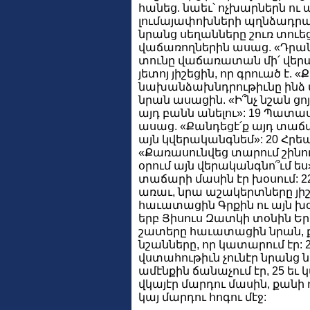
հանեց. նաեւ՝ ոչխարներն ու 
լումայափոխների պղնձադրամ
նրանց սեղանները շուռ տուեց
վաճառողներին ասաց. «Դրանք
տունը վաճառատան մի՛ վերա
յետոյ յիշեցին, որ գրուած է
նախանձախնդրութիւնը ինձ պ
նրան ասացին. «Ի՞նչ նշան ցոյ
այդ բանն անելու»: 19 Պատա
ասաց. «Քանդեցէ՛ք այդ տաճա
այն կվերականգնեմ»: 20 Հրե
«Քառասունվեց տարում շինու
օրում այն վերականգնո՞ւմ ես»
տաճարի մասին էր խօսում: 22
առաւ, նրա աշակերտները յիշեցի
հաւատացին Գրքին ու այն խօսք
երբ Յիսուս Զատկի տօնին Երո
շատերը հաւատացին նրան, քա
նշանները, որ կատարում էր: 
վստահութիւն չունէր նրանց 
ամէնքին ճանաչում էր, 25 եւ կ
վկայէր մարդու մասին, քանի ո
կայ մարդու հոգու մէջ: