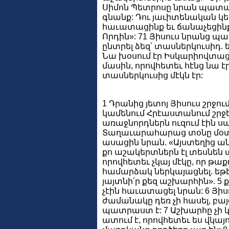
Սիմոն Պետրոսը նրան պատաս
գնանք: Դու յաւիտենական կեա
հաւատացինք եւ ճանաչեցինք,
Որդին»: 71 Յիսուս նրանց պա
ընտրել ձեզ՝ տասներկուսիդ. ե
Նա խօսում էր Իսկարիովտացո
մասին, որովհետեւ հէնց նա էր
տասներկուսից մէկն էր:
1 Դրանից յետոյ Յիսուս շրջում
կամենում Հրէաստանում շրջե
առաջնորդներն ուզում էին ս
Տաղաւարահարաց տօնը մօտ է
ասացին նրան. «Այստեղից ա
քո աշակերտներն էլ տեսնեն այ
որովհետեւ չկայ մէկը, որ թաքո
համարձակ ներկայացնել. եթէ 
յայտնի՛ր քեզ աշխարհին». 5 
չէին հաւատացել նրան: 6 Յիս
ժամանակը դեռ չի հասել, բա
պատրաստ է: 7 Աշխարհը չի կ
ատում է, որովհետեւ ես վկայ