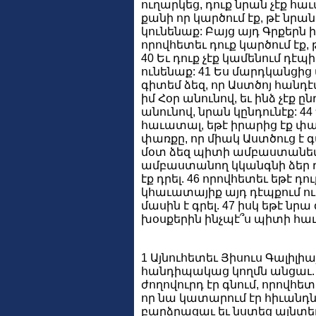
ուղարկեց, դուք նրան չէք հաւ
քանի որ կարծում էք, թէ նր
կունենաք: Բայց այդ Գրքերն ի
որովհետեւ դուք կարծում էք,
40 Եւ դուք չէք կամենում դէպ
ունենաք: 41 Ես մարդկանցից 
գիտեմ ձեզ, որ Աստծոյ հանդէպ 
իմ Հօր անունով, եւ ինձ չէք ըն
անունով, նրան կընդունէք: 44
հաւատալ, եթէ իրարից էք փառ
փառքը, որ միակ Աստծուց է գա
մօտ ձեզ պիտի ամբաստանեմ. 
ամբաստանող կկանգնի ձեր դէմ՝
էք դրել. 46 որովհետեւ եթէ դ
կհաւատայիք այդ դէպքում ուր
մասին է գրել. 47 իսկ եթէ նր
խօսքերին ինչպէ՞ս պիտի հա
1 Այնուհետեւ Յիսուս Գալիլի
հանդիպակաց կողմն անցաւ. 2
ժողովուրդ էր գնում, որովհետ
որ նա կատարում էր հիւանդներ
բարձրացաւ եւ նստեց այնտեղ