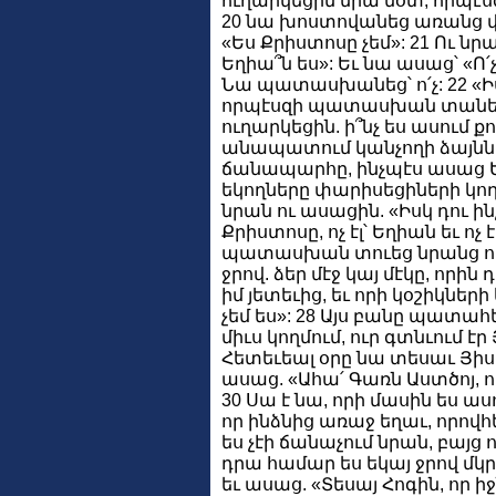
ուղարկեցին նրա մօտ, որպէսզ
20 նա խոստովանեց առանց վ
«Ես Քրիստոսը չեմ»: 21 Ու նրա
Եղիա՞ն ես»: Եւ նա ասաց՝ «Ո՛չ
Նա պատասխանեց՝ ո՛չ: 22 «Իսկ
որպէսզի պատասխան տանենք
ուղարկեցին. ի՞նչ ես ասում ք
անապատում կանչողի ձայնն ե
ճանապարհը, ինչպէս ասաց Ե
եկողները փարիսեցիների կող
նրան ու ասացին. «Իսկ դու ինչ
Քրիստոսը, ոչ էլ՝ Եղիան եւ ոչ
պատասխան տուեց նրանց ու 
ջրով. ձեր մէջ կայ մէկը, որին 
իմ յետեւից, եւ որի կօշիկնե
չեմ ես»: 28 Այս բանը պատա
միւս կողմում, ուր գտնւում էր
Հետեւեալ օրը նա տեսաւ Յիսու
ասաց. «Ահա՛ Գառն Աստծոյ, ո
30 Սա է նա, որի մասին ես ասո
որ ինձնից առաջ եղաւ, որովհ
ես չէի ճանաչում նրան, բայց 
դրա համար ես եկայ ջրով մկր
եւ ասաց. «Տեսայ Հոգին, որ ի