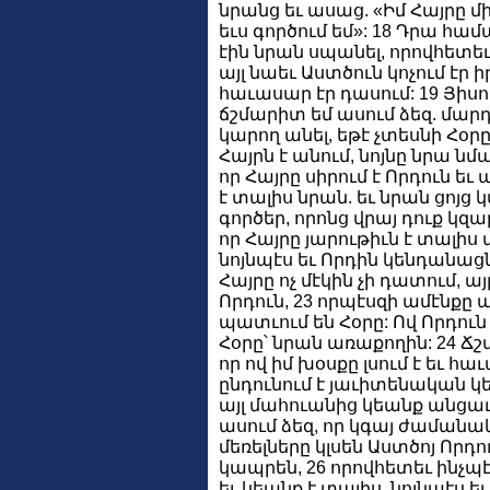
նրանց եւ ասաց. «Իմ Հայրը մին
եւս գործում եմ»: 18 Դրա համ
էին նրան սպանել, որովհետեւ
այլ նաեւ Աստծուն կոչում էր 
հաւասար էր դասում: 19 Յիս
ճշմարիտ եմ ասում ձեզ. մարդո
կարող անել, եթէ չտեսնի Հօրը,
Հայրն է անում, նոյնը նրա նմա
որ Հայրը սիրում է Որդուն եւ ա
է տալիս նրան. եւ նրան ցոյց
գործեր, որոնց վրայ դուք կզ
որ Հայրը յարութիւն է տալիս 
նոյնպէս եւ Որդին կենդանացնո
Հայրը ոչ մէկին չի դատում, 
Որդուն, 23 որպէսզի ամէնքը 
պատւում են Հօրը: Ով Որդուն
Հօրը՝ նրան առաքողին: 24 Ճշ
որ ով իմ խօսքը լսում է եւ հ
ընդունում է յաւիտենական կ
այլ մահուանից կեանք անցաւ
ասում ձեզ, որ կգայ ժամանակ, 
մեռելները կլսեն Աստծոյ Որդու
կապրեն, 26 որովհետեւ ինչպէս
եւ կեանք է տալիս, նոյնպէս եւ