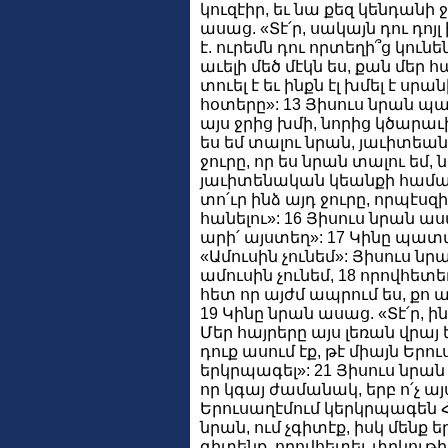
կուզէիր, եւ նա քեզ կենդանի 
ասաց. «Տէ՛ր, սակայն դու դոյլ 
է. ուրեմն դու որտեղի՞ց կունե
աւելի մեծ մէկն ես, քան մեր հ
տուել է եւ ինքն էլ խմել է սրա
հօտերը»: 13 Յիսուս նրան պ
այս ջրից խմի, նորից կծարաւի,
ես եմ տալու նրան, յաւիտեան
ջուրը, որ ես նրան տալու եմ, 
յաւիտենական կեանքի համար»
տո՛ւր ինձ այդ ջուրը, որպէսզ
հանելու»: 16 Յիսուս նրան աս
արի՛ այստեղ»: 17 Կինը պա
«Ամուսին չունեմ»: Յիսուս նր
ամուսին չունեմ, 18 որովհետե
հետ որ այժմ ապրում ես, քո ա
19 Կինը նրան ասաց. «Տէ՛ր, ին
Մեր հայրերը այս լեռան վրայ
դուք ասում էք, թէ միայն Երո
երկրպագել»: 21 Յիսուս նրան
որ կգայ ժամանակ, երբ ո՛չ այս 
Երուսաղէմում կերկրպագեն Հ
նրան, ում չգիտէք, իսկ մենք 
գիտենք, որովհետեւ փրկութիւ