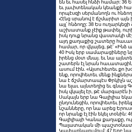
են եւ հասել հնձի համար: 36 Ե
եւ յաւիտենական կեանքի հա
որպէսզի սերմանողն ու հնձո
Հէնց սրանով է ճշմարիտ այն խօ
այլ՝ հնձողը: 38 Ես ուղարկեցի 
աշխատանք չէիք թափել. ու
իսկ դուք նրանց վաստակի մէ
այդ քաղաքից շատերը հաւատ
համար, որ վկայեց, թէ՝ «Ինձ ա
40 Իսկ երբ սամարացիները նր
իրենց մօտ մնայ. եւ նա այնտե
շատերն էլ նրան հաւատացին 
ասում էին. «Այսուհետեւ քո 
ենք, որովհետեւ մենք ինքներս
նա է ճշմարտապէս Փրկիչն աշխ
նա ելաւ այնտեղից եւ գնաց Գա
իսկ վկայել էր, թէ մարգարէն 
Սակայն երբ նա Գալիլիա եկա
ընդունեցին, որովհետեւ իրենք
նշանները, որ նա արեց Երու
որ նրանք էլ էին եկել տօնին:
Գալիլիայի Կանա քաղաքը, ուր 
Պալատական մի պաշտօնատար
Կափառնայումում: 47 Երբ նա 