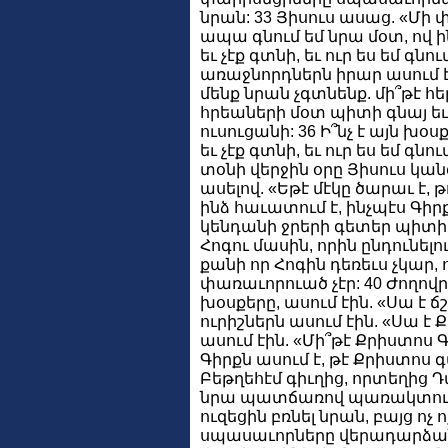
նրան: 33 Յիսուս ասաց. «Մի 
ապա գնում եմ նրա մօտ, ով ի
եւ չէք գտնի, եւ ուր ես եմ գնու
առաջնորդներն իրար ասում էի
մենք նրան չգտնենք. մի՞թէ հ
հրեաների մօտ պիտի գնայ ե
ուսուցանի: 36 Ի՞նչ է այն խօ
եւ չէք գտնի, եւ ուր ես եմ գնու
տօնի վերջին օրը Յիսուս կան
ասելով. «Եթէ մէկը ծարաւ է, թ
ինձ հաւատում է, ինչպէս Գիրք
կենդանի ջրերի գետեր պիտի 
Հոգու մասին, որին ընդունել
քանի որ Հոգին դեռեւս չկար,
փառաւորուած չէր: 40 Ժողովրդ
խօսքերը, ասում էին. «Սա է 
ուրիշներն ասում էին. «Սա է 
ասում էին. «Մի՞թէ Քրիստոս Գա
Գիրքն ասում է, թէ Քրիստոս գ
Բեթղեհէմ գիւղից, որտեղից Դա
նրա պատճառով պառակտում ե
ուզեցին բռնել նրան, բայց ոչ 
սպասաւորները վերադարձա