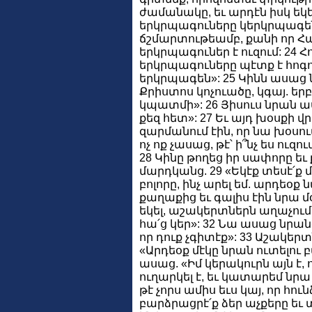
ժամանակը, եւ արդէն իսկ եկե
երկրպագուները կերկրպագեն
ճշմարտութեամբ, քանի որ Հայ
երկրպագուներ է ուզում: 24 Հ
երկրպագուները պէտք է հոգ
երկրպագեն»: 25 Կինն ասաց 
Քրիստոս կոչուածը, կգայ. երբ
կպատմի»: 26 Յիսուս նրան ասա
քեզ հետ»: 27 Եւ այդ խօսքի 
զարմանում էին, որ նա խօսում
ոչ ոք չասաց, թէ՝ ի՞նչ ես ուզո
28 Կինը թողեց իր սափորը ե
մարդկանց. 29 «Եկէք տեսէ՛ք 
բոլորը, ինչ արել եմ. արդեօք 
քաղաքից եւ գալիս էին նրա մօ
եկել, աշակերտներն աղաչում 
հա՛ց կեր»: 32 Նա ասաց նրանց
որ դուք չգիտէք»: 33 Աշակերտ
«Արդեօք մէկը նրան ուտելու բա
ասաց. «Իմ կերակուրն այն է,
ուղարկել է, եւ կատարեմ նրա գ
թէ չորս ամիս եւս կայ, որ հու
բարձրացրէ՛ք ձեր աչքերը եւ