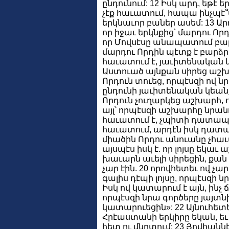
ընդունում: 12 Իսկ արդ, եթէ 
չէք հաւատում, հապա ինչպէ
երկնաւոր բաներ ասեմ: 13 Արդ, 
որ իջաւ երկնքից՝ մարդու Որդի
որ Մովսէսը անապատում բարձ
մարդու Որդին պէտք է բարձր
հաւատում է, յաւիտենական կ
Աստուած այնքան սիրեց աշխա
Որդուն տուեց, որպէսզի ով նր
ընդունի յաւիտենական կեանք
Որդուն չուղարկեց աշխարհ
այլ՝ որպէսզի աշխարհը նրանո
հաւատում է, չպիտի դատապա
հաւատում, արդէն իսկ դատա
միածին Որդու անուանը չհ
այսպէս իսկ է. որ լոյսը եկա
խաւարն աւելի սիրեցին, քան 
չար էին. 20 որովհետեւ ով չարի
գալիս դէպի լոյսը, որպէսզի ն
Իսկ ով կատարում է այն, ինչ ճ
որպէսզի նրա գործերը յայտնի
կատարուեցին»: 22 Այնուհետ
Հրէաստանի երկիրը եկան, եւ 
հետ ու մկրտում: 23 Յովհաննէս