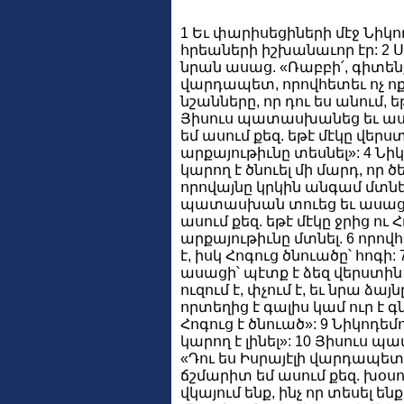
1 Եւ փարիսեցիների մէջ Նիկո
հրեաների իշխանաւոր էր: 2 Ս
նրան ասաց. «Ռաբբի՛, գիտենք
վարդապետ, որովհետեւ ոչ ոք
նշանները, որ դու ես անում, 
Յիսուս պատասխանեց եւ աս
եմ ասում քեզ. եթէ մէկը վերստ
արքայութիւնը տեսնել»: 4 Նի
կարող է ծնուել մի մարդ, որ ծե
որովայնը կրկին անգամ մտնել 
պատասխան տուեց եւ ասաց.
ասում քեզ. եթէ մէկը ջրից ու 
արքայութիւնը մտնել. 6 որո
է, իսկ Հոգուց ծնուածը՝ հոգի:
ասացի՝ պէտք է ձեզ վերստին 
ուզում է, փչում է, եւ նրա ձայն
որտեղից է գալիս կամ ուր է գն
Հոգուց է ծնուած»: 9 Նիկոդեմ
կարող է լինել»: 10 Յիսուս
«Դու ես Իսրայէլի վարդապետ 
ճշմարիտ եմ ասում քեզ. խօսու
վկայում ենք, ինչ որ տեսել ենք