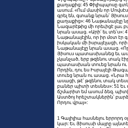
քաղաքից: 45 Փիլիպպոսը գտն
ասում. «Ում մասին որ Մովսէ
գրել են, գտանք նրան՝ Յիսու
քաղաքից»: 46 Նաթանայէլը նր
Նազարէթից մի որեւիցէ լաւ բ
նրան ասաց. «Արի՛ եւ տե՛ս»: 
Նաթանայէլին, որ իր մօտ էր 
իսկական մի իսրայէլացի, որի 
Նաթանայէլը նրան ասաց. «Որ
Յիսուս պատասխանեց եւ ասա
չկանչած, երբ թզենու տակ էի
պատասխան տուեց նրան ու ա
Որդին, դու ես Իսրայէլի Թա
տուեց նրան ու ասաց. «Նրա 
ասացի, թէ՝ թզենու տակ տեսա
բաներ պիտի տեսնես»: 51 Եւ
ճշմարիտ եմ ասում ձեզ. պիտ
Աստծոյ հրեշտակներին՝ բարձ
Որդու վրայ»:
1 Գալիլիա հասնելու երրորդ
կար: Եւ Յիսուսի մայրը այնտ