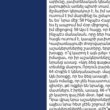
արիւնը, յաւիտենական կեանք 
յարութիւն առնել պիտի տամ, 
ճշմարիտ կերակուր է, եւ իմ ա
ուտում է իմ մարմինը եւ ըմպո
եւ ես՝ նրա մէջ: 58 Ինչպէս Հայ
ես էլ ապրում եմ Հօր միջոցով.
իմ միջոցով: 59 Այս է հացը, որ
ինչպէս մանանան, որը ձեր հա
հացն ուտում է, կապրի յաւի
Կափառնայումի ժողովարանում
աշակերտներից շատերը, երբ 
խօսքը. ո՞վ կարող է այն լսել»:
իմացաւ, որ իր աշակերտներ
նրանց ասաց. «Այդ ձեզ գայթակ
տեսնէք մարդու Որդուն բարձր
64 Հոգին է կենդանարար. մարմ
Այն խօսքը, որ ես ձեզ ասացի, 
կան ոմանք, որ չեն հաւատում
գիտէր, թէ ովքեր են նրանք, որ
մատնելու է իրեն, ասաց. 66 «
չի կարող գալ ինձ մօտ, եթէ այ
Դրա վրայ նրա աշակերտներից
այլեւս նրա հետ չէին շրջում:
աշակերտներին ասաց. «Մի՞թէ դ