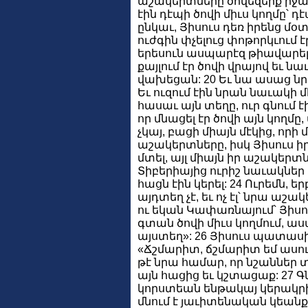
աշակերտները ծովեզերք իջան:
էին դէպի ծովի միւս կողմը՝ դ
ընկաւ, Յիսուս դեռ իրենց մօտ չ
ուժգին փչելուց փոթորկւում է
երեսուն ասպարէզ թիավարելո
քայլում էր ծովի վրայով եւ ն
վախեցան: 20 Եւ նա ասաց նրա
Եւ ուզում էին նրան նաւակի մ
հասաւ այն տեղը, ուր գնում է
որ մնացել էր ծովի այն կողմը
չկայ, բացի միայն մէկից, որի 
աշակերտները, իսկ Յիսուս ի
մտել, այլ միայն իր աշակերտն
Տիբերիայից ուրիշ նաւակներ է
հացն էին կերել: 24 Ուրեմն, ե
այդտեղ չէ, եւ ոչ էլ՝ նրա ա
ու եկան Կափառնայում՝ Յիսու
գտան ծովի միւս կողմում, աս
այստեղ»: 26 Յիսուս պատաս
«Ճշմարիտ, ճշմարիտ եմ ասում
թէ նրա համար, որ նշաններ տ
այն հացից եւ կշտացաք: 27 
կորստեան ենթակայ կերակրի 
մնում է յաւիտենական կեանք