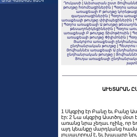
ԱՌԱՐԿԱՅԱԿԱՆ ՑԱՆԿ
Ղուկասի
|
Աւետարան ըստ Յովհանն
թուղթը հռոմէացիներին
|
Պօղոս առա
առաքեալի Բ թուղթը կորնթաց
գաղատացիներին
|
Պօղոս առաք
առաքեալի թուղթը փիլիպեցիներին
|
|
Պօղոս առաքեալի Ա թուղթը թեսաղո
թեսաղոնիկեցիներին
|
Պօղոս առա
առաքեալի Բ թուղթը Տիմոթէոսին
|
Պօ
առաքեալի թուղթը Փիլիմոնին
|
Պօղ
Յակոբոս առաքեալի ընդհանրա
ընդհանրական թուղթը
|
Պետրոս 
Յովհաննէս առաքեալի Ա ընդհանր
ընդհանրական թուղթը
|
Յովհաննէ
Յուդա առաքեալի ընդհանրակ
յայտ
ԱՒԵՏԱՐԱՆ Ը
1 Սկզբից էր Բանը եւ Բանը Ա
էր: 2 Նա սկզբից Աստծոյ մօտ է
առանց նրա չեղաւ ոչինչ, որ եղ
այդ կեանքը մարդկանց համար լ
լուսաւորում է, եւ խաւարը նր