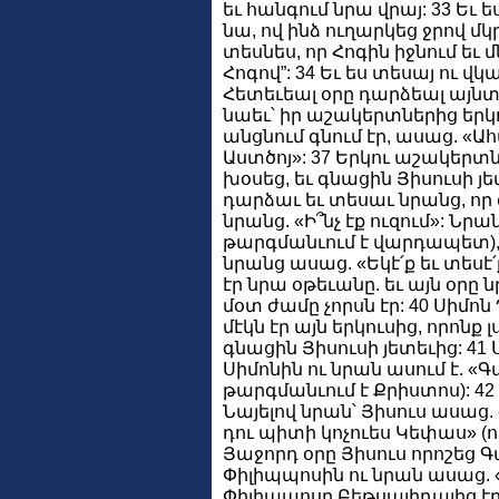
եւ հանգում նրա վրայ: 33 Եւ 
նա, ով ինձ ուղարկեց ջրով մկ
տեսնես, որ Հոգին իջնում եւ մն
Հոգով”: 34 Եւ ես տեսայ ու վկա
Հետեւեալ օրը դարձեալ այնտ
նաեւ՝ իր աշակերտներից երկու
անցնում գնում էր, ասաց. «
Աստծոյ»: 37 Երկու աշակերտնե
խօսեց, եւ գնացին Յիսուսի յե
դարձաւ եւ տեսաւ նրանց, որ 
նրանց. «Ի՞նչ էք ուզում»: Նր
թարգմանւում է վարդապետ), ո
նրանց ասաց. «Եկէ՛ք եւ տեսէ՛
էր նրա օթեւանը. եւ այն օրը 
մօտ ժամը չորսն էր: 40 Սիմո
մէկն էր այն երկուսից, որոնք
գնացին Յիսուսի յետեւից: 41
Սիմոնին ու նրան ասում է. «
թարգմանւում է Քրիստոս): 4
Նայելով նրան՝ Յիսուս ասաց.
դու պիտի կոչուես Կեփաս» (ո
Յաջորդ օրը Յիսուս որոշեց Գ
Փիլիպպոսին ու նրան ասաց. «Ա
Փիլիպպոսը Բեթսայիդայից էր