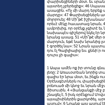
փարիսեցիների մօտ. եւ սրան
այստեղ չբերեցիք»: 46 Սպա
ասացին. «Ոչ մի մարդ երբեք ա
մարդը»: 47 Փարիսեցիներն ասա
մոլորուել: 48 Մի՞թէ իշխան
որեւէ մէկը հաւատաց նրան, 
ամբոխից, որ օրէնք չգիտէ եւ ն
նախապէս գիշերով եկել էր նր
նրանց ասաց. 51 «Մի՞թէ մեր
մարդուն, եթէ նախ նրանից լսա
է գործել նա»: 52 Նրան պատ
դու էլ Գալիլիայից ես. քննի՛ր
դուրս չի գալիս»:
1 Ապա ամէն ոք իր տունը գն
լեռը: 2 Առաւօտեան նորից տ
գալիս էր նրա մօտ, եւ ինքն ու
Օրէնսգէտներն ու փարիսեցին
բռնուած մի կնոջ եւ նրան մէ
Յիսուսին. 4 «Յանցանքի մէջ 
շնացել է, 5 իսկ օրէնքում Մով
այսպիսիներին քարկոծել. արդ
ասում»: 6 Նրանք այս ասում 