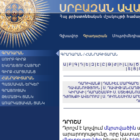
Գլխավոր
Գրադարան
Մուլտիմեդի
ԳՐԱԴԱՐԱՆ
ԳՐԱԴԱՐԱՆ / ՀԱՆՐԱԳԻՏԱՐԱՆ
ՍՈՒՐԲ ԳԻՐՔ
Ա
|
Բ
|
Գ
|
Դ
|
Ե
|
Զ
|
Է
|
Ը
|
Թ
|
Ժ
|
Ի
|
Լ
|
Խ
|
Ծ
ԵԿԵՂԵՑՈՒ ՀԱՅՐԵՐ
|
Տ
|
Ց
|
ԳԻՐՔ ՀԱՐՑՄԱՆՑ
ՀԱՆՐԱԳԻՏԱՐԱՆ
ԴԱԴԻՎԱՆՔ
|
ԴԱՆԻԵԼ ՄԱՐԳԱՐԵ
ՊԱՏՄԱԿԱՆ ԵՐԿԵՐ
ԴԱՎԱՆՈՒԹՅՈՒՆ
|
Ս. ԴԱՎԻԹ ԱՆՀԱՂԹ (
ԳՐԱՑՈՒՑԱԿ
ԿԻՐԱԿԻ
|
ԴԱՐԱՇԱՄԲԻ Ս. ՍՏԵՓԱՆՈ
ԴԺՈԽՔԻ ԱՎԵՐՈՒՄ
|
Ս. ԴԻՈՆԵՍԻՈՍ ԱՐԵ
ԹԵՄԱՏԻԿ ՑԱՆԿ
Դ
ԱՌԱՐԿԱՅԱԿԱՆ ՑԱՆԿ
ԴՐՈՇՄ
Դրոշմ է կոչվում
մկրտվածին
ս
արարողությունը, որը կատա
մկրտությունից
հետո: Այն
Եկե