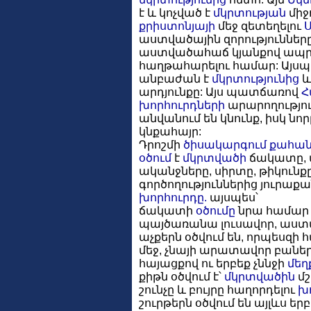
է և կոչված է
մկրտության
միջ
քրիստոնյայի
մեջ զետեղելու
Ս
աստվածային զորությունները
աստվածահաճ կյանքով ապր
հաղթահարելու համար: Այսպ
անբաժան է
մկրտությունից
և
արդյունքը: Այս պատճառով
Հ
խորհուրդների
արարողությու
անվանում են կնունք, իսկ ն
կնքահայր:
Դրոշմի
ծիսակարգում
քահա
օծում
է
մկրտվածի
ճակատը, ա
ականջները, սիրտը, թիկունքը
գործողություններից յուրաքանչ
խորհուրդը.
այսպես՝
ճակատի
օծումը
նրա համար 
պայծառանա լուսավոր, աս
աչքերն օծվում են, որպեսզ
մեջ, չնայի արատավոր բաների
հայացքով ու երբեք չննջի
մեղ
քիթն օծվում է՝
մկրտվածին
մշ
շունչը և բույրը հաղորդելու
խ
շուրթերն օծվում են այլևս ե