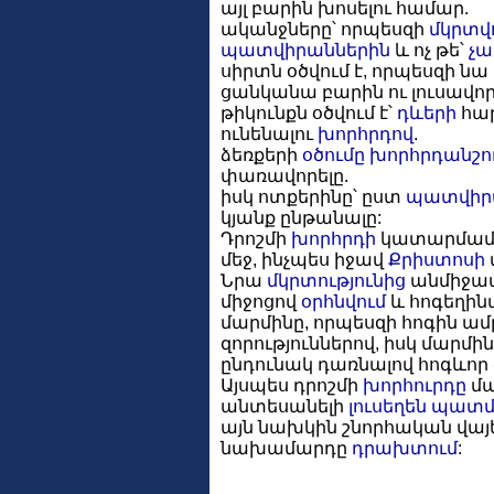
այլ բարին խոսելու համար.
ականջները՝ որպեսզի
մկրտվ
պատվիրաններին
և ոչ թե՝
չա
սիրտն օծվում է, որպեսզի ն
ցանկանա բարին ու լուսավոր
թիկունքն օծվում է՝
դևերի
հար
ունենալու
խորհրդով
.
ձեռքերի
օծումը
խորհրդանշո
փառավորելը.
իսկ ոտքերինը՝ ըստ
պատվիր
կյանք ընթանալը:
Դրոշմի
խորհրդի
կատարմա
մեջ, ինչպես իջավ
Քրիստոսի
Նրա
մկրտությունից
անմիջապ
միջոցով
օրհնվում
և հոգեղինա
մարմինը, որպեսզի հոգին ամ
զորություններով, իսկ մարմի
ընդունակ դառնալով հոգևոր 
Այսպես դրոշմի
խորհուրդը
մա
անտեսանելի
լուսեղեն պատ
այն նախկին շնորհական վայելչ
նախամարդը
դրախտում
: