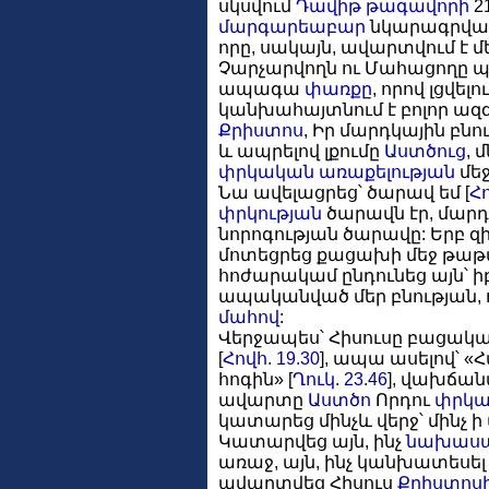
սկսվում
Դավիթ թագավորի
2
մարգարեաբար
նկարագրված 
որը, սակայն, ավարտվում է մ
Չարչարվողն ու Մահացողը 
ապագա
փառքը
, որով լցվել
կանխահայտնում է բոլոր ազ
Քրիստոս
, Իր մարդկային բն
և ապրելով լքումը
Աստծուց
, 
փրկական
առաքելության
մեջ
Նա ավելացրեց՝ ծարավ եմ [
Հո
փրկության
ծարավն էր, մարդ
նորոգության ծարավը: Երբ զ
մոտեցրեց քացախի մեջ թաթ
հոժարակամ ընդունեց այն՝ 
ապականված մեր բնության, 
մահով
:
Վերջապես՝ Հիսուսը բացական
[
Հովհ. 19.30
], ապա ասելով՝ «Հ
հոգին» [
Ղուկ. 23.46
], վախճան
ավարտը
Աստծո
Որդու
փրկա
կատարեց մինչև վերջ՝ մինչ ի
Կատարվեց այն, ինչ
նախաս
առաջ, այն, ինչ կանխատեսել
ավարտվեց Հիսուս
Քրիստոս