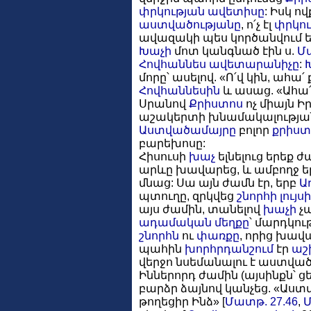
փրկության
ավետիսը
: Իսկ ո
աստվածությանը
, ո՛չ էլ
փրկու
ավազակի պես կործանվում են 
Խաչի
մոտ կանգնած էին ս.
Մ
Հովհաննես ավետարանիչը
:
մորը՝ ասելով. «Ո՛վ կին, ահա
Հովհաննեսին
և ասաց. «Ահա՛ 
Սրանով
Քրիստոս
ոչ միայն Ի
աշակերտի խնամակալության
Աստվածամայրը
բոլոր
քրիստ
բարեխոսը:
Հիսուսի
խաչ
ելնելուց երեք 
արևը խավարեց, և ամբողջ ե
մնաց: Սա այն ժամն էր, երբ
Ա
պտուղը, զրկվեց
շնորհի
լույս
այս ժամին, տանելով
խաչի
չ
ադամական մեղքը
՝ մարդկո
շնորհն
ու
փառքը
, որից խավա
պահին
խորհրդանշում
էր
աշ
վերջո նսեմանալու է աստվա
Իններորդ ժամին (այսինքն՝ ց
բարձր ձայնով կանչեց. «Աստվա
թողեցիր Ինձ» [
Մատթ. 27.46
,
Մ