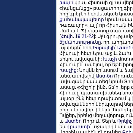
Խաչի
վրա, Հիսուսի գլխավեր
«հանցանքը» բացատրող գիրը
որը գրել էր հռոմեական կու
քահանայապետը
նրան ասաց,
թագավոր», այլ՝ որ Հիսուսն Ի
Սակայն Պիղատոսը պատասխան
[
Հովհ. 19.21-22
]: Այս գրությ
ճշմարտությունը
, որ, արդար
այսինքն՝ նոր
Իսրայելի
՝
Աստծ
Հիսուսի հետ Նրա աջ և ձախ 
երկու ավազակի:
Խաչի
մոտով
Հիսուսին՝ ասելով, որ եթե իր
խաչից
: Նույնն էր ասում և 
անպատվելով
Աստծո
Որդուն
ավազակը սաստեց նրան Տի
ասաց. «Հիշի՛ր ինձ, Տե՛ր, եր
Հիսուսը պատասխանեց նրան.
այսօր Ինձ հետ դրախտում կլի
ավազակների կերպարով ներկա
որը, մեղավոր լինելով հանդեր
Ովքեր, իրենց մեղավորություն
և
Աստծո
Որդուն Տեր և
Փրկիչ
են
դրախտի
՝ աջակողմյան ավ
վերջին պահին ընդունեց
Քրի