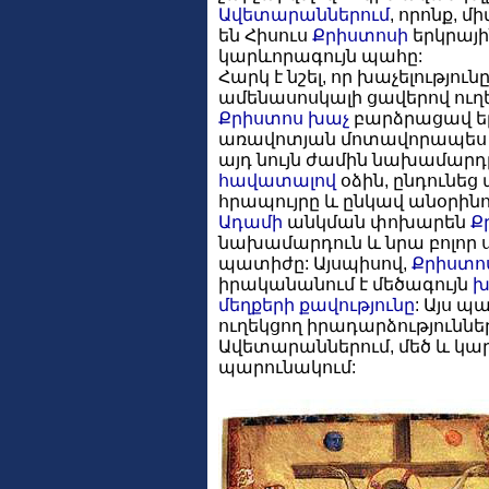
Ավետարաններում
, որոնք, մ
են Հիսուս
Քրիստոսի
երկրային
կարևորագույն պահը:
Հարկ է նշել, որ խաչելությու
ամենասոսկալի ցավերով ուղ
Քրիստոս
խաչ
բարձրացավ եր
առավոտյան մոտավորապես ժամ
այդ նույն ժամին նախամարդ
հավատալով
օձին, ընդունեց
հրապույրը և ընկավ անօրինո
Ադամի
անկման փոխարեն
Ք
նախամարդուն և նրա բոլոր 
պատիժը: Այսպիսով,
Քրիստո
իրականանում է մեծագույն
խ
մեղքերի
քավությունը
: Այս պ
ուղեկցող իրադարձություննե
Ավետարաններում, մեծ և կա
պարունակում: