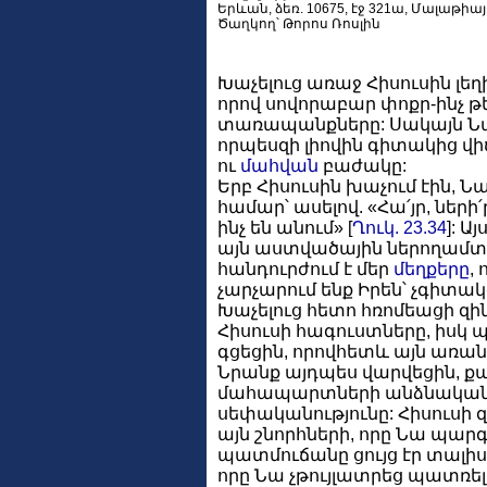
Երևան, ձեռ. 10675, էջ 321ա, Մալաթիա
Ծաղկող՝ Թորոս Ռոսլին
Խաչելուց առաջ Հիսուսին լե
որով սովորաբար փոքր-ինչ
տառապանքները: Սակայն Նա
որպեսզի լիովին գիտակից վ
ու
մահվան
բաժակը:
Երբ Հիսուսին խաչում էին, Ն
համար՝ ասելով. «Հա՛յր, ների
ինչ են անում» [
Ղուկ. 23.34
]: 
այն աստվածային ներողամտու
հանդուրժում է մեր
մեղքերը
,
չարչարում ենք Իրեն՝ չգիտակց
Խաչելուց հետո հռոմեացի զի
Հիսուսի հագուստները, իսկ
գցեցին, որովհետև այն առան
Նրանք այդպես վարվեցին, քա
մահապարտների անձնական ի
սեփականությունը: Հիսուսի
այն շնորհների, որը Նա պար
պատմուճանը ցույց էր տալիս
որը Նա չթույլատրեց պատռել