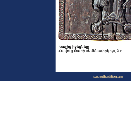
Խաչից իջեցնելը
Հավուց Թառի «Ամենափրկիչ», X դ.
sacredtradition.am