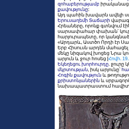
զոհաբերությամբ
իրականացա
քավությունը
:
Այդ պահին խավարն ավելի ս
Երուսաղեմի Տաճարի
վարագո
Հրեաները, որոնք գտնվում է
սարսափահար փախան՝ կուրծք
հարյուրապետը, որ կանգնած
«Արդարև, Աստծո Որդի էր Սա»
Երբ Հիսուսն արդեն մահացել 
մեկը նիզակով խոցեց Նրա կ
արյուն և ջուր հոսեց [
Հովհ. 19
Եկեղեցու խորհուրդը
. ջուրը
մկրտության
, իսկ արյունը՝
հա
Հոգին
քավություն
և թողությու
քրիստոնյաներին
և սրբագործ
նախապատրաստում հավիտե