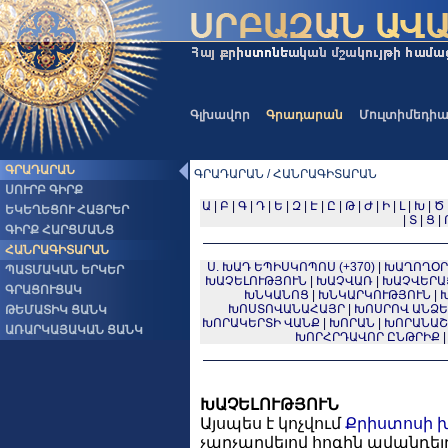
Գլխավոր
Գրադարան
Մուլտիմեդի
ԳՐԱԴԱՐԱՆ
ԳՐԱԴԱՐԱՆ / ՀԱՆՐԱԳԻՏԱՐԱՆ
ՍՈՒՐԲ ԳԻՐՔ
Ա
|
Բ
|
Գ
|
Դ
|
Ե
|
Զ
|
Է
|
Ը
|
Թ
|
Ժ
|
Ի
|
Լ
|
Խ
|
Ծ
ԵԿԵՂԵՑՈՒ ՀԱՅՐԵՐ
|
Տ
|
Ց
|
ԳԻՐՔ ՀԱՐՑՄԱՆՑ
ՀԱՆՐԱԳԻՏԱՐԱՆ
Ս. ԽԱԴ ԵՊԻՍԿՈՊՈՍ (+370)
|
ԽԱՂՈՂՕՐ
ՊԱՏՄԱԿԱՆ ԵՐԿԵՐ
ԽԱՉԵԼՈՒԹՅՈՒՆ
|
ԽԱՉՎԱՌ
|
ԽԱՉՎԵՐԱ
ԳՐԱՑՈՒՑԱԿ
ԽՆԿԱՆՈՑ
|
ԽՆԿԱՐԿՈՒԹՅՈՒՆ
|
ԽՈՍՏՈՎԱՆԱՀԱՅՐ
|
ԽՈՍՐՈՎ ԱՆՁԵՎ
ԹԵՄԱՏԻԿ ՑԱՆԿ
ԽՈՐԱԿԵՐՏԻ ՎԱՆՔ
|
ԽՈՐԱՆ
|
ԽՈՐԱՆԱՇ
ԱՌԱՐԿԱՅԱԿԱՆ ՑԱՆԿ
ԽՈՐՀՐԴԱՎՈՐ ԸՆԹՐԻՔ
ԽԱՉԵԼՈՒԹՅՈՒՆ
Այսպես է կոչվում
Քրիստոսի
չարչարվելով հոգին ավանդելը