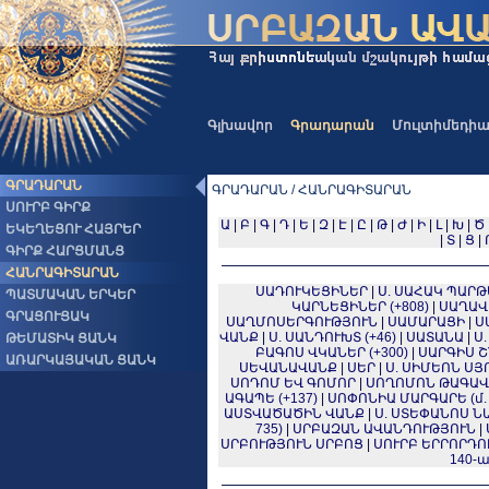
Գլխավոր
Գրադարան
Մուլտիմեդի
ԳՐԱԴԱՐԱՆ
ԳՐԱԴԱՐԱՆ / ՀԱՆՐԱԳԻՏԱՐԱՆ
ՍՈՒՐԲ ԳԻՐՔ
Ա
|
Բ
|
Գ
|
Դ
|
Ե
|
Զ
|
Է
|
Ը
|
Թ
|
Ժ
|
Ի
|
Լ
|
Խ
|
Ծ
ԵԿԵՂԵՑՈՒ ՀԱՅՐԵՐ
|
Տ
|
Ց
|
ԳԻՐՔ ՀԱՐՑՄԱՆՑ
ՀԱՆՐԱԳԻՏԱՐԱՆ
ՍԱԴՈՒԿԵՑԻՆԵՐ
|
Ս. ՍԱՀԱԿ ՊԱՐԹԵ
ՊԱՏՄԱԿԱՆ ԵՐԿԵՐ
ԿԱՐՆԵՑԻՆԵՐ (+808)
|
ՍԱՂԱՎ
ԳՐԱՑՈՒՑԱԿ
ՍԱՂՄՈՍԵՐԳՈՒԹՅՈՒՆ
|
ՍԱՄԱՐԱՑԻ
|
Ս
ՎԱՆՔ
|
Ս. ՍԱՆԴՈՒԽՏ (+46)
|
ՍԱՏԱՆԱ
|
Ս
ԹԵՄԱՏԻԿ ՑԱՆԿ
ԲԱԳՈՍ ՎԿԱՆԵՐ (+300)
|
ՍԱՐԳԻՍ ՇՆ
ԱՌԱՐԿԱՅԱԿԱՆ ՑԱՆԿ
ՍԵՎԱՆԱՎԱՆՔ
|
ՍԵՐ
|
Ս. ՍԻՄԵՈՆ ՍՅՈ
ՍՈԴՈՄ ԵՎ ԳՈՄՈՐ
|
ՍՈՂՈՄՈՆ ԹԱԳԱՎ
ԱԳԱՊԵ (+137)
|
ՍՈՓՈՆԻԱ ՄԱՐԳԱՐԵ (մ. թ.
ԱՍՏՎԱԾԱԾԻՆ ՎԱՆՔ
|
Ս. ՍՏԵՓԱՆՈՍ 
735)
|
ՍՐԲԱԶԱՆ ԱՎԱՆԴՈՒԹՅՈՒՆ
|
ՍՐԲՈՒԹՅՈՒՆ ՍՐԲՈՑ
|
ՍՈՒՐԲ ԵՐՐՈՐԴՈ
140-ա