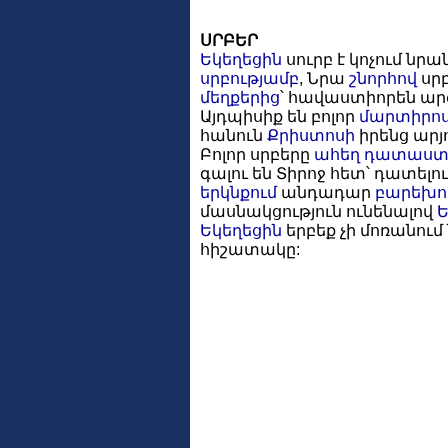
ՍՐԲԵՐ
Եկեղեցին
սուրբ է կոչում նրա
սրբությամբ
, Նրա
շնորհով
սրբ
մեղքերից
՝ հավաստիորեն ա
Այդպիսիք են բոլոր
մարտիրոս
հանուն
Քրիստոսի
իրենց արյո
Բոլոր սրբերը
ահեղ դատաստ
գալու են Տիրոջ հետ՝ դատելո
երկնքում
անդադար
բարեխո
մասնակցություն ունենալով
Ե
Եկեղեցին
երբեք չի մոռանում
հիշատակը: