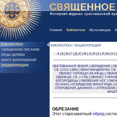
Главное
Библиотека
Мультимедиа
К
БИБЛИОТЕКА
БИБЛИОТЕКА / ЭНЦИКЛОПЕДИЯ
СВЯЩЕННОЕ ПИСАНИЕ
А
|
Б
|
В
|
Г
|
Д
|
Е
|
Ж
|
З
|
И
|
К
|
Л
|
М
|
Н
|
ОТЦЫ ЦЕРКВИ
КНИГА ВОПРОШЕНИЙ
ЭНЦИКЛОПЕДИЯ
ОБЕТОВАННАЯ ЗЕМЛЯ
|
ОБРАЩЕНИЕ
|
О
СВ. (1315-1386)
|
ОВАН МАНДАКУНИ, СВ. 
-
ОВАНЕС ГАРНЕЦИ (XII-XIII вв.)
|
ОВАНЕ
ОДЗНЕЦИ, СВ. (+728)
|
ОВАНЕС САРКАВА
БОГОРОДИЦЫ
|
ОМОВЕНИЕ НОГ
|
ОМО
ОСАННА
|
ОСВЯЩЕНИЕ ВИНОГРАДА
|
О
ОТКРОВЕНИЕ ДАНИИЛА
|
«ОТРЕКАЕМС
МАШТ
ОБРЕЗАНИЕ
Этот старозаветный
обряд
состо