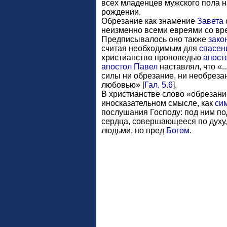
всех младенцев мужского пола н
рождении.
Обрезание как знамение
Завета
неизменно всеми евреями со в
Предписывалось оно также
зако
считая необходимым для
спасен
христианство проповедью
апост
апостол Павел
наставлял, что «.
силы ни обрезание, ни необреза
любовью» [
Гал. 5.6
].
В христианстве слово «обрезани
иносказательном смысле, как
си
послушания Господу: под ним п
сердца, совершающееся по духу, 
людьми, но пред
Богом
.