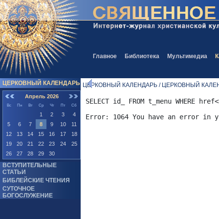
Главное
Библиотека
Мультимедиа
К
ЦЕРКОВНЫЙ КАЛЕНДАРЬ
ЦЕРКОВНЫЙ КАЛЕНДАРЬ / ЦЕРКОВНЫЙ КАЛЕ
Апрель 2026
SELECT id_ FROM t_menu WHERE href<
Вс
Пн
Вт
Ср
Чт
Пт
Сб
1
2
3
4
5
6
7
8
9
10
11
12
13
14
15
16
17
18
19
20
21
22
23
24
25
26
27
28
29
30
ВСТУПИТЕЛЬНЫЕ
СТАТЬИ
БИБЛЕЙСКИЕ ЧТЕНИЯ
СУТОЧНОЕ
БОГОСЛУЖЕНИЕ