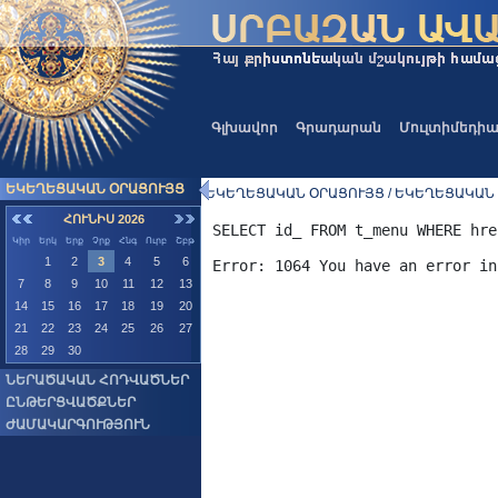
Գլխավոր
Գրադարան
Մուլտիմեդի
ԵԿԵՂԵՑԱԿԱՆ ՕՐԱՑՈՒՅՑ
ԵԿԵՂԵՑԱԿԱՆ ՕՐԱՑՈՒՅՑ / ԵԿԵՂԵՑԱԿԱՆ
ՀՈՒՆԻՍ 2026
SELECT id_ FROM t_menu WHERE hre
Կիր
Երկ
Երք
Չրք
Հնգ
Ուրբ
Շբթ
1
2
3
4
5
6
7
8
9
10
11
12
13
14
15
16
17
18
19
20
21
22
23
24
25
26
27
28
29
30
ՆԵՐԱԾԱԿԱՆ ՀՈԴՎԱԾՆԵՐ
ԸՆԹԵՐՑՎԱԾՔՆԵՐ
ԺԱՄԱԿԱՐԳՈՒԹՅՈՒՆ