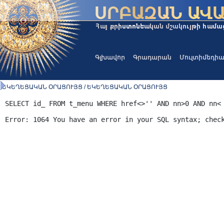
Գլխավոր
Գրադարան
Մուլտիմեդի
ԵԿԵՂԵՑԱԿԱՆ ՕՐԱՑՈՒՅՑ / ԵԿԵՂԵՑԱԿԱՆ ՕՐԱՑՈՒՅՑ
SELECT id_ FROM t_menu WHERE href<>'' AND nn>0 AND nn<