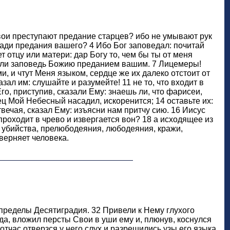
Твои преступают предание старцев? ибо не умывают рук
 ради предания вашего? 4 Ибо Бог заповедал: почитай
ет отцу или матери: дар Богу то, чем бы ты от меня
анили заповедь Божию преданием вашим. 7 Лицемеры!
, и чтут Меня языком, сердце же их далеко отстоит от
зал им: слушайте и разумейте! 11 не то, что входит в
 Его, приступив, сказали Ему: знаешь ли, что фарисеи,
ец Мой Небесный насадил, искоренится; 14 оставьте их:
твечая, сказал Ему: изъясни нам притчу сию. 16 Иисус
 проходит в чрево и извергается вон? 18 а исходящее из
ы, убийства, прелюбодеяния, любодеяния, кражи,
верняет человека.
пределы Десятиградия. 32 Привели к Нему глухого
ода, вложил персты Свои в уши ему и, плюнув, коснулся
 тотчас отверзся у него слух и разрешились узы его языка,