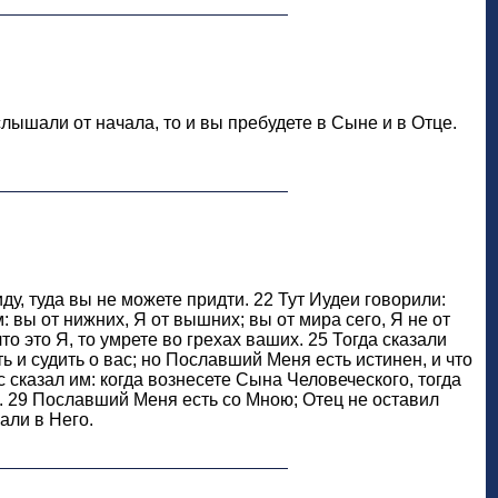
 слышали от начала, то и вы пребудете в Сыне и в Отце.
иду, туда вы не можете придти. 22 Тут Иудеи говорили:
: вы от нижних, Я от вышних; вы от мира сего, Я не от
то это Я, то умрете во грехах ваших. 25 Тогда сказали
ь и судить о вас; но Пославший Меня есть истинен, и что
с сказал им: когда вознесете Сына Человеческого, тогда
рю. 29 Пославший Меня есть со Мною; Отец не оставил
али в Него.