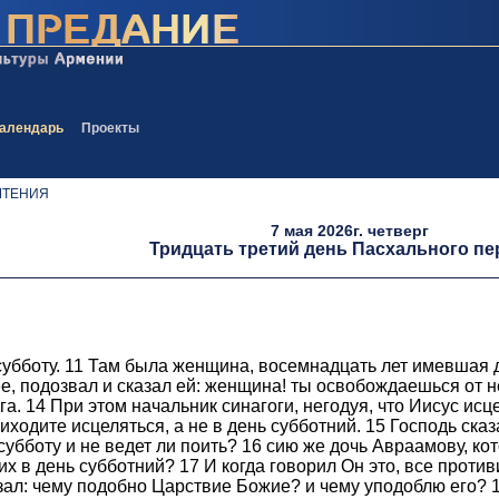
алендарь
Проекты
ЧТЕНИЯ
7 мая 2026г. четверг
Тридцать третий день Пасхального п
 субботу. 11 Там была женщина, восемнадцать лет имевшая 
е, подозвал и сказал ей: женщина! ты освобождаешься от не
. 14 При этом начальник синагоги, негодуя, что Иисус исцел
иходите исцеляться, а не в день субботний. 15 Господь ска
 субботу и не ведет ли поить? 16 сию же дочь Авраамову, ко
их в день субботний? 17 И когда говорил Он это, все проти
зал: чему подобно Царствие Божие? и чему уподоблю его? 1