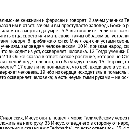
салимские книжники и фарисеи и говорят: 2 зачем ученики 
 сказал им в ответ: зачем и вы преступаете заповедь Божию
 или мать смертью да умрет. 5 А вы говорите: если кто скаж
почтить отца своего или мать свою; таким образом вы устр
ия, говоря: 8 приближаются ко Мне люди сии устами своими
 учениям, заповедям человеческим. 10 И, призвав народ, ска
, что выходит из уст, оскверняет человека. 12 Тогда ученики
? 13 Он же сказал в ответ: всякое растение, которое не От
и слепой ведет слепого, то оба упадут в яму. 15 Петр же, о
умеете? 17 еще ли не понимаете, что всё, входящее в уста,
скверняет человека, 19 ибо из сердца исходят злые помысл
это оскверняет человека; а есть неумытыми руками – не оск
 Сидонских, Иисус опять пошел к морю Галилейскому через 
ложить на него руку. 33 Иисус, отведя его в сторону от нар
, вздохнул и сказал ему: "еффафа", то есть: отверзись. 35 И