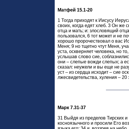
Матфей 15.1-20
1 Тогда приходят к Иисусу Иеру
своих, когда едят хлеб. 3 Он же
отца и мать; и: злословящий отца
пользовался, 6 тот может и не 
хорошо пророчествовал о вас Иса
Меня; 9 но тщетно чтут Меня, уча
уста, оскверняет человека, но то
услышав слово сие, соблазнились
они – слепые вожди слепых; а есл
сказал: неужели и вы еще не раз
уст – из сердца исходит – сие о
лжесвидетельства, хуления – 20 
Марк 7.31-37
31 Выйдя из пределов Тирских и
косноязычного и просили Его воз
языка его; 34 и, воззрев на небо