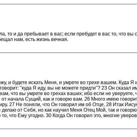
а, то и да пребывает в вас; если пребудет в вас то, что вы
ещал нам, есть жизнь вечная.
жу, и будете искать Меня, и умрете во грехе вашем. Куда Я 
оворит: "куда Я иду, вы не можете придти"? 23 Он сказал им
вам, что вы умрете во грехах ваших; ибо если не уверуете, ч
: от начала Сущий, как и говорю вам. 26 Много имею говорит
иру. 27 Не поняли, что Он говорил им об Отце. 28 Итак Иису
 не делаю от Себя, но как научил Меня Отец Мой, так и гово
то, что Ему угодно. 30 Когда Он говорил это, многие уверов