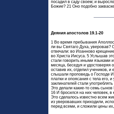
посадил в саду своем; и выросл
Божие? 21 Оно подобно закваске,
Деяния апостолов 19.1-20
1 Во время пребывания Аполлоса
ли вы Святаго Духа, уверовав? О
отвечали: во Иоанново крещение
во Христа Иисуса. 5 Услышав это
стали говорить иными языками и
месяца, беседуя и удостоверяя о
оставив их, отделил учеников, и
слышали проповедь о Господе Иис
платки и опоясания с тела его, 
заклинателей стали употреблять
Это делали какие-то семь сынов 
16 И бросился на них человек, в 
Это сделалось известно всем жи
из уверовавших приходили, испо
перед всеми, и сложили цены их,