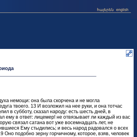
հայերեն
english
ериода
духа немощи: она была скорчена и не могла
дуга твоего. 13 И возложил на нее руки, и она тотчас
ил в субботу, сказал народу: есть шесть дней, в
зал ему в ответ: лицемер! не отвязывает ли каждый из вас
торую связал сатана вот уже восемнадцать лет, не
вившиеся Ему стыдились; и весь народ радовался о всех
9 Оно подобно зерну горчичному, которое, взяв, человек