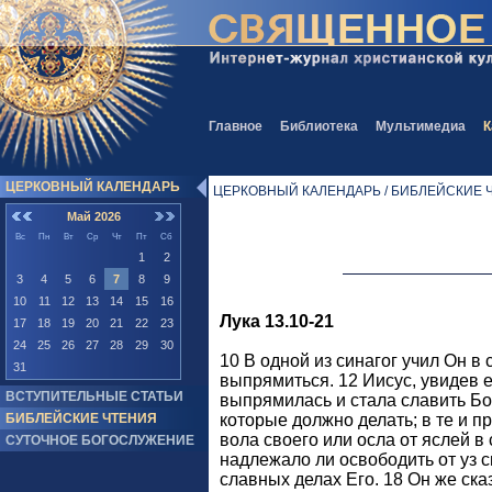
Главное
Библиотека
Мультимедиа
К
ЦЕРКОВНЫЙ КАЛЕНДАРЬ
ЦЕРКОВНЫЙ КАЛЕНДАРЬ / БИБЛЕЙСКИЕ 
Май 2026
Вс
Пн
Вт
Ср
Чт
Пт
Сб
1
2
3
4
5
6
7
8
9
10
11
12
13
14
15
16
Лука 13.10-21
17
18
19
20
21
22
23
24
25
26
27
28
29
30
10 В одной из синагог учил Он в
31
выпрямиться. 12 Иисус, увидев е
ВСТУПИТЕЛЬНЫЕ СТАТЬИ
выпрямилась и стала славить Бога
БИБЛЕЙСКИЕ ЧТЕНИЯ
которые должно делать; в те и пр
вола своего или осла от яслей в
СУТОЧНОЕ БОГОСЛУЖЕНИЕ
надлежало ли освободить от уз с
славных делах Его. 18 Он же ска