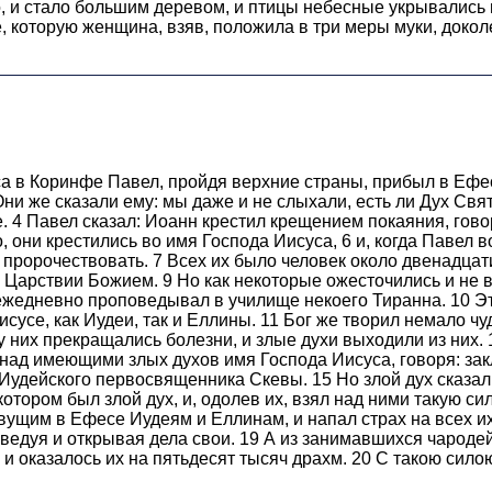
о, и стало большим деревом, и птицы небесные укрывались 
 которую женщина, взяв, положила в три меры муки, доколе
 в Коринфе Павел, пройдя верхние страны, прибыл в Ефес 
ни же сказали ему: мы даже и не слыхали, есть ли Дух Свят
. 4 Павел сказал: Иоанн крестил крещением покаяния, гово
, они крестились во имя Господа Иисуса, 6 и, когда Павел в
 пророчествовать. 7 Всех их было человек около двенадцат
 Царствии Божием. 9 Но как некоторые ожесточились и не в
 ежедневно проповедывал в училище некоего Тиранна. 10 Эт
усе, как Иудеи, так и Еллины. 11 Бог же творил немало чу
и у них прекращались болезни, и злые духи выходили из них
 над имеющими злых духов имя Господа Иисуса, говоря: зак
Иудейского первосвященника Скевы. 15 Но злой дух сказал в
котором был злой дух, и, одолев их, взял над ними такую сил
вущим в Ефесе Иудеям и Еллинам, и напал страх на всех и
ведуя и открывая дела свои. 19 А из занимавшихся чародей
 и оказалось их на пятьдесят тысяч драхм. 20 С такою сило