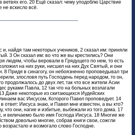
в ветвях его. 20 Ещё сказал: чему уподоблю Царствие
 не вскисло всё.
и, найдя там некоторых учеников, 2 сказал им: приняли
ый. 3 Он сказал им: во что же вы крестились? Они
ря людям, чтобы веровали в Грядущего по нем, то есть
озложил на них руки, нисшел на них Дух Святый, и они
и. 8 Придя в синагогу, он небоязненно проповедывал три
ерили, злословя путь Господень перед народом, то он,
о продолжалось до двух лет, так что все жители Асии
дес руками Павла, 12 так что на больных возлагали
. 13 Даже некоторые из скитающихся Иудейских
линаем вас Иисусом, Которого Павел проповедует. 14
 ответ: Иисуса знаю, и Павел мне известен, а вы кто?
у, что они, нагие и избитые, выбежали из того дома. 17
х, и величаемо было имя Господа Иисуса. 18 Многие же
ством довольно многие, собрав книги свои, сожгли
ю возрастало и возмогало слово Господне.