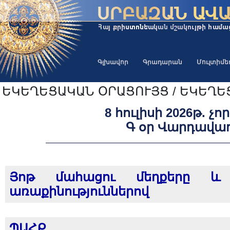
Գլխավոր
Գրադարան
Մուլտիմ
ԵԿԵՂԵՑԱԿԱՆ ՕՐԱՑՈՒՅՑ / ԵԿԵՂԵ
8 հուլիսի 2026թ. չ
Գ օր Վարդավա
Յոթ մահացու մեղքերը և 
առաքինություններով
ՊԱՀՔ