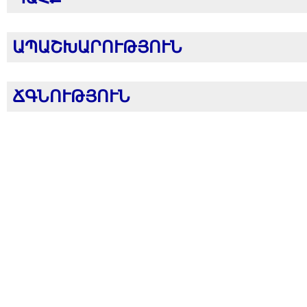
ԱՊԱՇԽԱՐՈՒԹՅՈՒՆ
ՃԳՆՈՒԹՅՈՒՆ