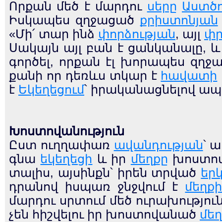
Որքան մեծ է մարդու
սերը
Աստծ
Իսկապես զղջացած
քրիստոնյան
«Մի՛ տար ինձ
փորձության
, այլ
փր
Սակայն այլ բան է ցանկանալը, և
գործել, որքան էլ խորապես զղ
քանի որ դեռևս տկար է
հավատի
է
Եկեղեցում
՝ իրականացնելով ապ
Խոստովանություն
Ըստ ուղղափառ
ավանդության
՝ 
գնա
եկեղեցի
և իր
մեղքը
խոստո
տալիս, այսինքն՝ իրեն տրված
եր
դրանով իսպառ ջնջվում է
մեղք
մարդու սրտում մեծ ուրախություն
չեն հիշվելու իր խոստովանած
մեղ