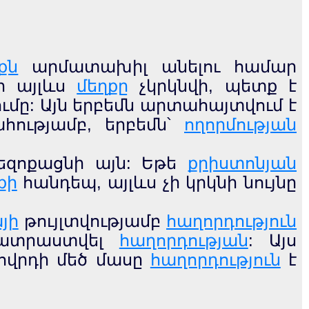
քն
արմատախիլ անելու համար
ի այլևս
մեղքը
չկրկնվի, պետք է
մը: Այն երբեմն արտահայտվում է
ահությամբ, երբեմն՝
ողորմության
եզոքացնի այն: Եթե
քրիստոնյան
քի
հանդեպ, այլևս չի կրկնի նույնը
յի
թույլտվությամբ
հաղորդություն
պատրաստվել
հաղորդության
: Այս
ղովրդի մեծ մասը
հաղորդություն
է