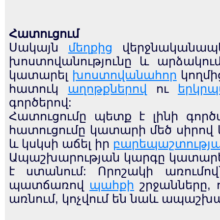
Հատուցում
Սակայն
մեղքից
վերջնականապե
խոստովանությունը և արձակու
կատարել
խոստովանահոր
կողմի
հատուկ
աղոթքներով
ու
երկրպ
գործերով:
Հատուցումը պետք է լինի գոր
հատուցումը կատարի մեծ սիրով 
և կսկսի աճել իր
բարեպաշտությ
Ապաշխարության կարգը կատարե
է ստանում: Որոշակի առում
պատճառով
պահքի
շրջանները, 
առնում, կոչվում են նաև ապաշխա