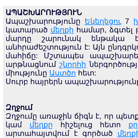
ԱՊԱՇԽԱՐՈՒԹՅՈՒՆ
Ապաշխարությունը
Եկեղեցու
7
կատարած
մեղքի
համար, ձգտել 
մարդը շարունակ ենթակա
անհրաժեշտություն է: Այն ընդգր
մահիճը: Մշտապես ապաշխարել
արթնացնում
շնորհի
ներգործութ
միությունը
Աստծո
հետ:
Սուրբ հայրերն ապաշխարությունը
Զղջում
Զղջումը առաջին ճիգն է, որ պետ
կամ
մեղքը
հիշելուց հետո
ք
արտահայտվում է գործած
մեղք