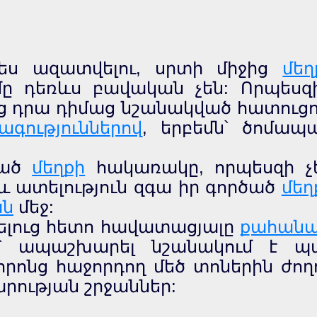
ս ազատվելու, սրտի միջից
մեղ
մը դեռևս բավական չեն: Որպեսզ
ց դրա դիմաց նշանակված հատուցու
ագություններով
, երբեմն՝ ծոմապ
ծած
մեղքի
հակառակը, որպեսզի չ
և ատելություն զգա իր գործած
մեղ
ան
մեջ:
լուց հետո հավատացյալը
քահանա
ով՝ ապաշխարել նշանակում է 
որոնց հաջորդող մեծ տոներին ժո
րության շրջաններ: