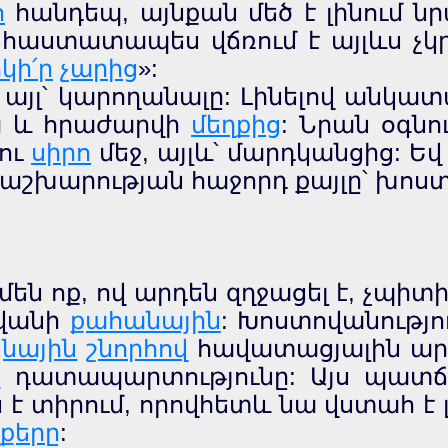
ո
հանդեպ, այնքան մեծ է լինում նր
հաստատապես վճռում է այլևս չկր
կի՛ր
չարից
»:
 այլ՝ կարողանալը: Լինելով անկա
ջա և հրաժարվի
մեղքից
: Նրան օգնո
ու
սիրո
մեջ, այլև՝ մարդկանցից: Եվ
աշխարության հաջորդ քայլը՝ խոստ
ամեն ոք, ով արդեն զղջացել է, չպի
վանի
քահանային
: Խոստովանությ
կնային
շնորհով
հավատացյալին ար
ի
դատապարտությունը: Այս պատճա
 է տիրում, որովհետև նա վստահ է լ
քերը
: