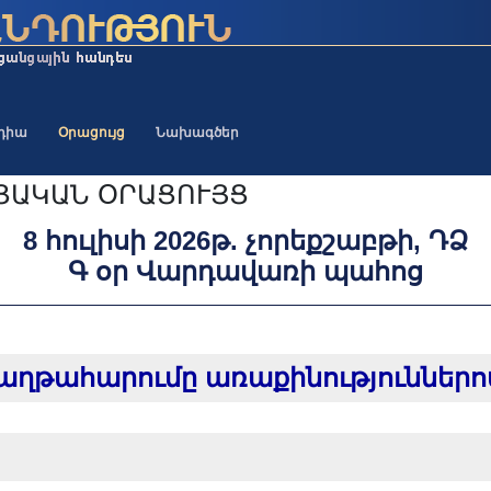
եդիա
Օրացույց
Նախագծեր
ՑԱԿԱՆ ՕՐԱՑՈՒՅՑ
8 հուլիսի 2026թ. չորեքշաբթի, ԴՁ
Գ օր Վարդավառի պահոց
հաղթահարումը առաքինություններո