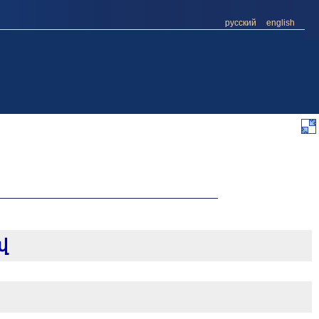
русский
english
վ