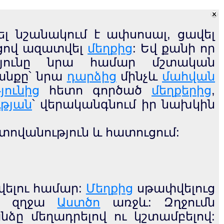
լ նշանակում է ափսոսալ, ցավել
ոցով ազատվել
մեղքից
: Եվ քանի որ
յունը նրա համար մշտական
անքը՝ նրա
դարձից
մինչև
մահվան
յունից
հետո գործած
մեղքերից
,
ւթյան
՝ վերականգնում իր նախկին
տովանություն և հատուցում:
ելու համար:
Մեղքից
սթափվելուց
է զղջա
Աստծո
առջև: Զղջումն
ը մեղադրելով ու կշտամբելով: