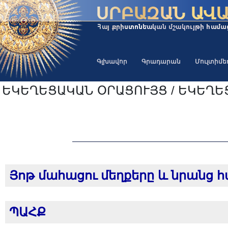
Գլխավոր
Գրադարան
Մուլտիմ
ԵԿԵՂԵՑԱԿԱՆ ՕՐԱՑՈՒՅՑ / ԵԿԵՂԵ
Յոթ մահացու մեղքերը և նրանց 
ՊԱՀՔ