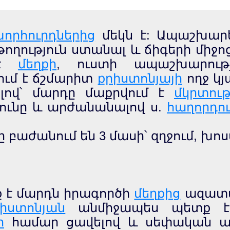
խորհուրդներից
մեկն է: Ապաշխարե
թողություն ստանալ և ճիգերի միջ
 է
մեղքի
, ուստի ապաշխարութ
կում է ճշմարիտ
քրիստոնյայի
ողջ կյ
ով՝ մարդը մաքրվում է
մկրտութ
յունը և արժանանալով ս.
հաղորդո
 բաժանում են 3 մասի՝ զղջում, խոս
ք է մարդն իրագործի
մեղքից
ազատվ
րիստոնյան
անմիջապես պետք 
ի
համար ցավելով և սեփական անձ