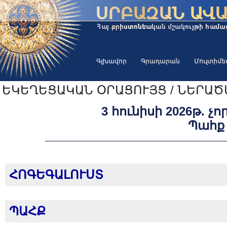
Գլխավոր
Գրադարան
Մուլտիմ
ԵԿԵՂԵՑԱԿԱՆ ՕՐԱՑՈՒՅՑ / ՆԵՐԱ
3 հունիսի 2026թ. չ
Պահք
ՀՈԳԵԳԱԼՈՒՍՏ
ՊԱՀՔ