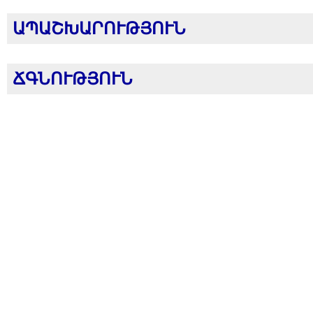
ԱՊԱՇԽԱՐՈՒԹՅՈՒՆ
ՃԳՆՈՒԹՅՈՒՆ