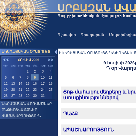
Գլխավոր
Գրադարան
Մուլտիմեդի
ԵԿԵՂԵՑԱԿԱՆ ՕՐԱՑՈՒՅՑ
ԵԿԵՂԵՑԱԿԱՆ ՕՐԱՑՈՒՅՑ / ԵԿԵՂԵՑԱԿԱ
ՀՈՒԼԻՍ 2026
9 հուլիսի 202
Կիր
Երկ
Երք
Չրք
Հնգ
Ուրբ
Շբթ
Դ օր Վարդ
1
2
3
4
5
6
7
8
9
10
11
12
13
14
15
16
17
18
19
20
21
22
23
24
25
Յոթ մահացու մեղքերը և ն
26
27
28
29
30
31
առաքինություններով
ՆԵՐԱԾԱԿԱՆ ՀՈԴՎԱԾՆԵՐ
ԸՆԹԵՐՑՎԱԾՔՆԵՐ
ՊԱՀՔ
ԺԱՄԱԿԱՐԳՈՒԹՅՈՒՆ
ԱՊԱՇԽԱՐՈՒԹՅՈՒՆ