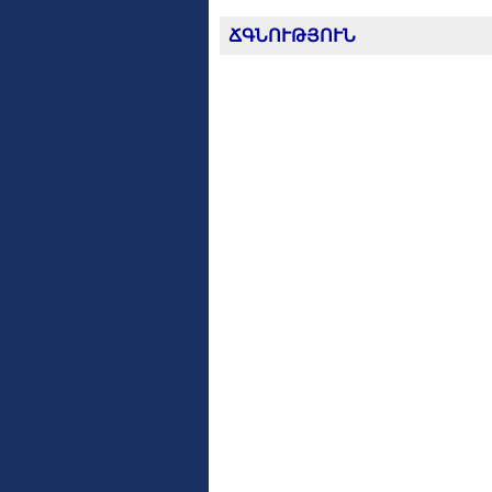
ՃԳՆՈՒԹՅՈՒՆ