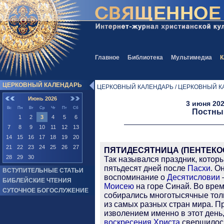
Главное
Библиотека
Мультимедиа
К
ЦЕРКОВНЫЙ КАЛЕНДАРЬ
ЦЕРКОВНЫЙ КАЛЕНДАРЬ / ЦЕРКОВНЫЙ К
Июнь 2026
3 июня 202
Вс
Пн
Вт
Ср
Чт
Пт
Сб
Постны
1
2
3
4
5
6
7
8
9
10
11
12
13
14
15
16
17
18
19
20
21
22
23
24
25
26
27
ПЯТИДЕСЯТНИЦА (ПЕНТЕКО
28
29
30
Так назывался праздник, котор
пятьдесят дней после
Пасхи
. О
ВСТУПИТЕЛЬНЫЕ СТАТЬИ
воспоминание о
Десятисловии
БИБЛЕЙСКИЕ ЧТЕНИЯ
Моисею
на горе Синай. Во вре
СУТОЧНОЕ БОГОСЛУЖЕНИЕ
собирались многотысячные тол
из самых разных стран
мира. 
изволением именно в этот день,
воскресения
Христа
свершилос