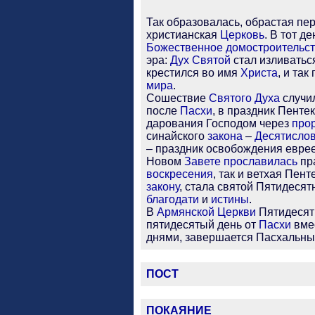
Так образовалась, обрастая п
христианская
Церковь
. В тот д
Божественное
домостроительс
эра:
Дух Святой
стал изливаться
крестился во имя
Христа
, и та
мира
.
Сошествие
Святого Духа
случи
после
Пасхи
, в праздник Пент
дарования Господом через
про
синайского
закона
–
Десятисло
– праздник освобождения евре
Новом
Завете
прославилась
пр
воскресения
, так и ветхая Пен
закону
, стала святой Пятидеся
благодати
и
истины
.
В
Армянской Церкви
Пятидесят
пятидесятый день от
Пасхи
вме
днями, завершается Пасхальны
ПОСТ
ПОКАЯНИЕ