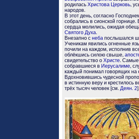
родилась
Христова
Церковь
, у
народов.
В этот день, согласно Господн
собрались в сионской горнице.
сердца молились, ожидая обе
Святого Духа
.
Внезапно с
неба
послышался шу
Ученикам явились огненные язы
почили на каждом, исполнив вс
облёкшись силою свыше,
апост
свидетельство о
Христе
. Самые
собравшиеся в
Иерусалиме
, с
каждый понимал говорящих на 
Вдохновившись чудесной пропов
в истинную веру и крестилось 
трёх тысяч человек [см.
Деян. 2
]