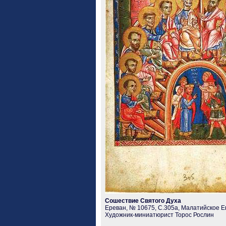
Сошествие Святого Духа
Ереван, № 10675, С.305а, Малатийское Ев
Художник-миниатюрист Торос Рослин