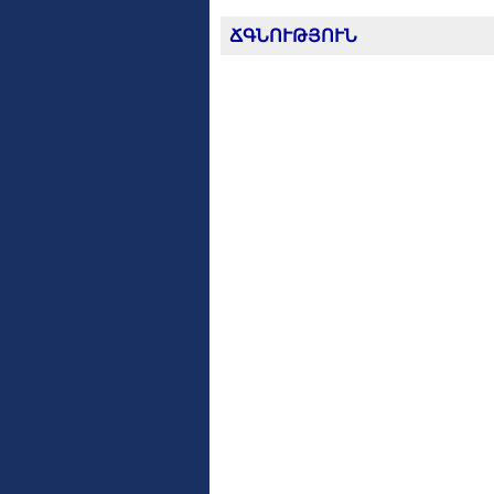
ՃԳՆՈՒԹՅՈՒՆ