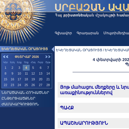
Գլխավոր
Գրադարան
Մուլտիմեդի
ԵԿԵՂԵՑԱԿԱՆ ՕՐԱՑՈՒՅՑ
ԵԿԵՂԵՑԱԿԱՆ ՕՐԱՑՈՒՅՑ / ԵԿԵՂԵՑԱԿԱ
ՓԵՏՐՎԱՐ 2026
4 փետրվարի 202
Կիր
Երկ
Երք
Չրք
Հնգ
Ուրբ
Շբթ
Պ
1
2
3
4
5
6
7
8
9
10
11
12
13
14
15
16
17
18
19
20
21
22
23
24
25
26
27
28
Յոթ մահացու մեղքերը և ն
առաքինություններով
ՆԵՐԱԾԱԿԱՆ ՀՈԴՎԱԾՆԵՐ
ԸՆԹԵՐՑՎԱԾՔՆԵՐ
ԺԱՄԱԿԱՐԳՈՒԹՅՈՒՆ
ՊԱՀՔ
ԱՊԱՇԽԱՐՈՒԹՅՈՒՆ