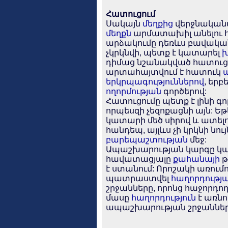
Հատուցում
Սակայն
մեղքից
վերջնականա
մեղքն
արմատախիլ անելու 
արձակումը դեռևս բավական 
չկրկնվի, պետք է կատարել
խ
դիմաց նշանակված հատուցու
արտահայտվում է հատուկ
երկրպագություններով
, երբ
ողորմության
գործերով:
Հատուցումը պետք է լինի գ
որպեսզի չեզոքացնի այն: Ե
կատարի մեծ սիրով և ատելո
հանդեպ, այլևս չի կրկնի նույ
բարեպաշտության
մեջ:
Ապաշխարության կարգը կա
հավատացյալը
քահանայի
թ
է ստանում: Որոշակի առում
պատրաստվել
հաղորդությ
շրջանները, որոնց հաջորդող
մասը
հաղորդություն
է առնո
ապաշխարության շրջաններ