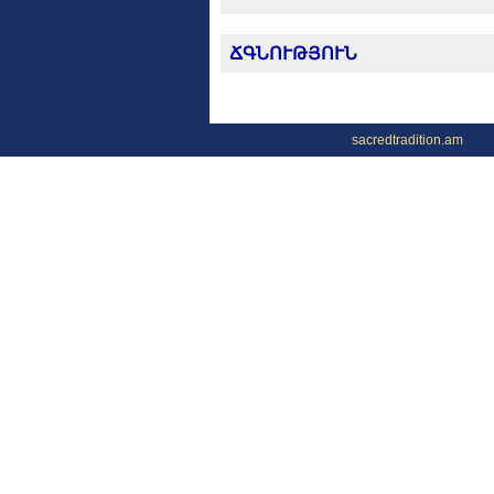
ՃԳՆՈՒԹՅՈՒՆ
sacredtradition.am