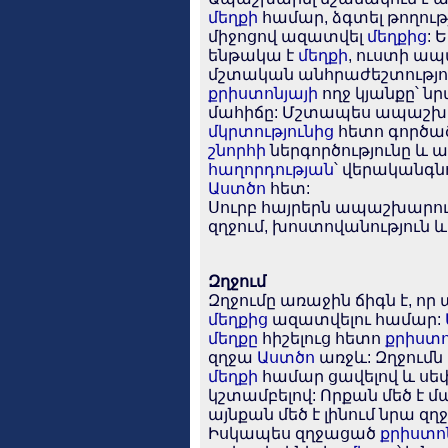
մեղքի
համար, ձգտել թողութ
միջոցով ազատվել
մեղքից
: 
ենթակա է
մեղքի
, ուստի ա
մշտական անհրաժեշտություն
քրիստոնյայի
ողջ կյանքը՝ ն
մահիճը: Մշտապես ապաշխար
մկրտությունից
հետո գործա
շնորհի
ներգործությունը և 
հաղորդության
՝ վերականգնո
Աստծո
հետ:
Սուրբ հայրերն ապաշխարութ
զղջում, խոստովանություն և
Զղջում
Զղջումը առաջին ճիգն է, որ
մեղքից
ազատվելու համար:
մեղքը
հիշելուց հետո
քրիստ
զղջա
Աստծո
առջև: Զղջումն
մեղքի
համար ցավելով և սե
կշտամբելով: Որքան մեծ է մ
այնքան մեծ է լինում նրա զղ
Իսկապես զղջացած
քրիստո