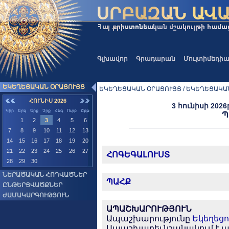
Գլխավոր
Գրադարան
Մուլտիմեդի
ԵԿԵՂԵՑԱԿԱՆ ՕՐԱՑՈՒՅՑ
ԵԿԵՂԵՑԱԿԱՆ ՕՐԱՑՈՒՅՑ / ԵԿԵՂԵՑԱԿԱ
ՀՈՒՆԻՍ 2026
3 հունիսի 2026
Կիր
Երկ
Երք
Չրք
Հնգ
Ուրբ
Շբթ
Պ
1
2
3
4
5
6
7
8
9
10
11
12
13
14
15
16
17
18
19
20
21
22
23
24
25
26
27
ՀՈԳԵԳԱԼՈՒՍՏ
28
29
30
ՆԵՐԱԾԱԿԱՆ ՀՈԴՎԱԾՆԵՐ
ՊԱՀՔ
ԸՆԹԵՐՑՎԱԾՔՆԵՐ
ԺԱՄԱԿԱՐԳՈՒԹՅՈՒՆ
ԱՊԱՇԽԱՐՈՒԹՅՈՒՆ
Ապաշխարությունը
Եկեղեցո
Ապաշխարել նշանակում է 