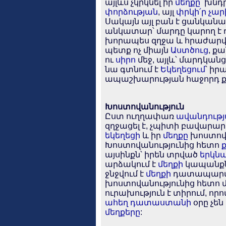
այլևս չկրկնել իր
մեղքը
՝ խնդ
փորձության
, այլ
փրկի՛ր
չար
Սակայն այլ բան է ցանկանալը
անկատար՝ մարդը կարող է 
խորապես զղջա և հրաժար
պետք ոչ միայն
Աստծուց
, ք
ու
սիրո
մեջ, այլև՝ մարդկանց
նա գտնում է
Եկեղեցում
՝ իր
ապաշխարության հաջորդ քա
Խոստովանություն
Ըստ ուղղափառ
ավանդութ
զղջացել է, չպիտի բավարար
եկեղեցի
և իր
մեղքը
խոստո
Խոստովանությունից հետո
այսինքն՝ իրեն տրված
երկնա
արձակում է
մեղքի
կապանքն
ջնջվում է
մեղքի
դատապարտո
խոստովանությունից հետո մ
ուրախություն է տիրում, որո
ահեղ դատաստանի
օրը չեն
մեղքերը
: