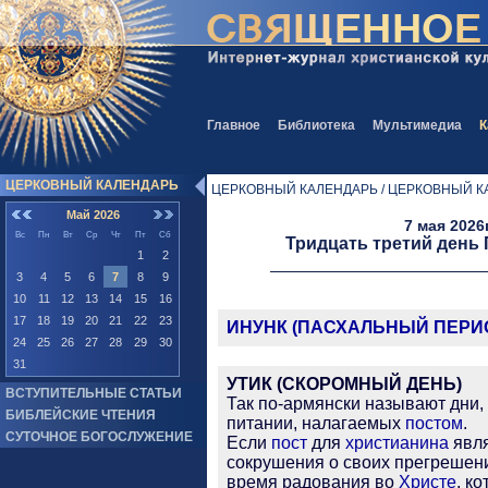
Главное
Библиотека
Мультимедиа
К
ЦЕРКОВНЫЙ КАЛЕНДАРЬ
ЦЕРКОВНЫЙ КАЛЕНДАРЬ / ЦЕРКОВНЫЙ К
Май 2026
7 мая 2026
Вс
Пн
Вт
Ср
Чт
Пт
Сб
Тридцать третий день
1
2
3
4
5
6
7
8
9
10
11
12
13
14
15
16
17
18
19
20
21
22
23
ИНУНК (ПАСХАЛЬНЫЙ ПЕРИ
24
25
26
27
28
29
30
31
УТИК (СКОРОМНЫЙ ДЕНЬ)
ВСТУПИТЕЛЬНЫЕ СТАТЬИ
Так по-армянски называют дни,
БИБЛЕЙСКИЕ ЧТЕНИЯ
питании, налагаемых
постом
.
СУТОЧНОЕ БОГОСЛУЖЕНИЕ
Если
пост
для
христианина
явля
сокрушения о своих прегрешени
время радования во
Христе
, к