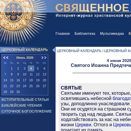
Главное
Библиотека
Мультимедиа
К
ЦЕРКОВНЫЙ КАЛЕНДАРЬ
ЦЕРКОВНЫЙ КАЛЕНДАРЬ / ЦЕРКОВНЫЙ К
Июнь 2026
4 июня 2026
Вс
Пн
Вт
Ср
Чт
Пт
Сб
Святого Иоанна Предтеч
1
2
3
4
5
6
7
8
9
10
11
12
13
14
15
16
17
18
19
20
21
22
23
24
25
26
27
СВЯТЫЕ
28
29
30
Святыми именуют тех, которые
освятившись небесной
благода
ВСТУПИТЕЛЬНЫЕ СТАТЬИ
узы, доподлинно унаследовали
БИБЛЕЙСКИЕ ЧТЕНИЯ
Они не осудятся на страшном су
СУТОЧНОЕ БОГОСЛУЖЕНИЕ
творить суд над людьми. Святы
ходатайствовать за нас на небе
жизни
Церкви
. Оттого и
Церков
почитает их память.