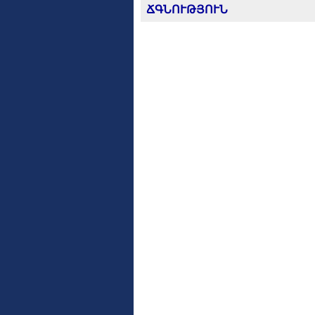
ՃԳՆՈՒԹՅՈՒՆ