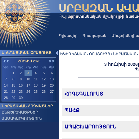
Գլխավոր
Գրադարան
Մուլտիմեդի
ԵԿԵՂԵՑԱԿԱՆ ՕՐԱՑՈՒՅՑ
ԵԿԵՂԵՑԱԿԱՆ ՕՐԱՑՈՒՅՑ / ՆԵՐԱԾԱԿԱՆ
ՀՈՒՆԻՍ 2026
3 հունիսի 2026
Կիր
Երկ
Երք
Չրք
Հնգ
Ուրբ
Շբթ
Պ
1
2
3
4
5
6
7
8
9
10
11
12
13
14
15
16
17
18
19
20
21
22
23
24
25
26
27
ՀՈԳԵԳԱԼՈՒՍՏ
28
29
30
ՆԵՐԱԾԱԿԱՆ ՀՈԴՎԱԾՆԵՐ
ՊԱՀՔ
ԸՆԹԵՐՑՎԱԾՔՆԵՐ
ԺԱՄԱԿԱՐԳՈՒԹՅՈՒՆ
ԱՊԱՇԽԱՐՈՒԹՅՈՒՆ