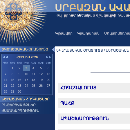
Գլխավոր
Գրադարան
Մուլտիմեդի
ԵԿԵՂԵՑԱԿԱՆ ՕՐԱՑՈՒՅՑ
ԵԿԵՂԵՑԱԿԱՆ ՕՐԱՑՈՒՅՑ / ՆԵՐԱԾԱԿԱՆ
ՀՈՒՆԻՍ 2026
Կիր
Երկ
Երք
Չրք
Հնգ
Ուրբ
Շբթ
1
2
3
4
5
6
7
8
9
10
11
12
13
14
15
16
17
18
19
20
21
22
23
24
25
26
27
ՀՈԳԵԳԱԼՈՒՍՏ
28
29
30
ՆԵՐԱԾԱԿԱՆ ՀՈԴՎԱԾՆԵՐ
ՊԱՀՔ
ԸՆԹԵՐՑՎԱԾՔՆԵՐ
ԺԱՄԱԿԱՐԳՈՒԹՅՈՒՆ
ԱՊԱՇԽԱՐՈՒԹՅՈՒՆ