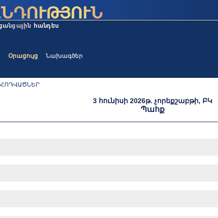
ա
Օրացույց
Նախագծեր
 ՀՈԴՎԱԾՆԵՐ
3 հունիսի 2026թ. չորեքշաբթի, ԲԿ
Պահք