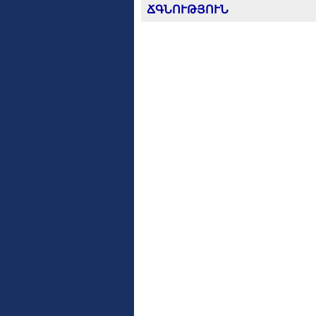
ՃԳՆՈՒԹՅՈՒՆ