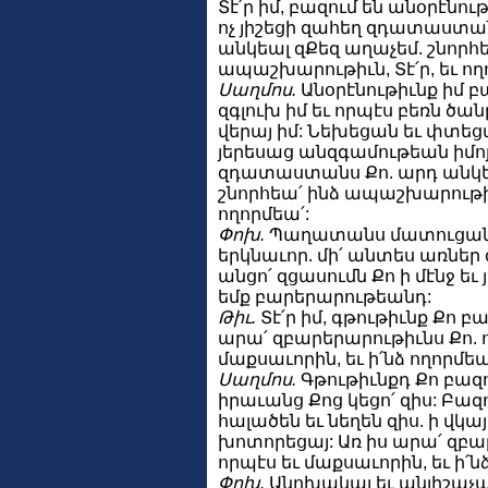
Տէ՛ր իմ, բազում են անօրէնութ
ոչ յիշեցի զահեղ զդատաստա
անկեալ զՔեզ աղաչեմ. շնորհե
ապաշխարութիւն, Տէ՛ր, եւ ող
Սաղմոս.
Անօրէնութիւնք իմ 
զգլուխ իմ եւ որպէս բեռն ծա
վերայ իմ: Նեխեցան եւ փտեց
յերեսաց անզգամութեան իմոյ.
զդատաստանս Քո. արդ անկե
շնորհեա՛ ինձ ապաշխարութիւն
ողորմեա՛:
Փոխ.
Պաղատանս մատուցանեմ
երկնաւոր. մի՛ անտես առներ 
անցո՛ զցասումն Քո ի մէնջ եւ
եմք բարերարութեանդ:
Թիւ.
Տէ՛ր իմ, գթութիւնք Քո բազ
արա՛ զբարերարութիւնս Քո. 
մաքսաւորին, եւ ի՛նձ ողորմեա
Սաղմոս.
Գթութիւնքդ Քո բազու
իրաւանց Քոց կեցո՛ զիս: Բազո
հալածեն եւ նեղեն զիս. ի վկա
խոտորեցայ: Առ իս արա՛ զբա
որպէս եւ մաքսաւորին, եւ ի՛ն
Փոխ.
Անոխակալ եւ անյիշաչա՛