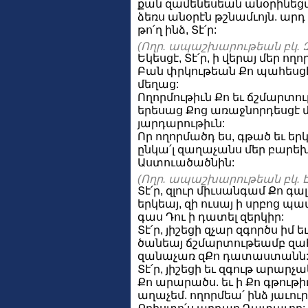
քան զամենեսեան անօրինեցա
ձեռս անօրէն թշնամւոյն. արդ
թո՛ղ ինձ, Տէ՛ր:
(Ողր. ապաշխարութեան բկ. Զ
Եկեսցէ, Տէ՛ր, ի վերայ մեր ողո
Բան փրկութեան Քո պահեսցէ
մեղաց:
Ողորմութիւն Քո եւ ճշմարտութ
երեսաց Քոց առաջնորդեսցէ մ
յարդարութիւն:
Որ ողորմածդ ես, գթած եւ եր
ընկա՛լ զաղաչանս մեր բարե
Աստուածածնին:
(Ողր. ապաշխարութեան բկ. Է
Տէ՛ր, զլուր միւսանգամ Քո գա
երկեայ, զի ուսայ ի սրբոց պ
գաս Դու ի դատել զերկիր:
Տէ՛ր, յիշեցի զչար զգործս իմ 
ծանեայ ճշմարտութեամբ զահ
զանաչառ զՔո դատաստանն
Տէ՛ր, յիշեցի եւ զգութ արարչ
Քո արարածս. եւ ի Քո գթութ
աղաչեմ. ողորմեա՛ ինձ յաւուր