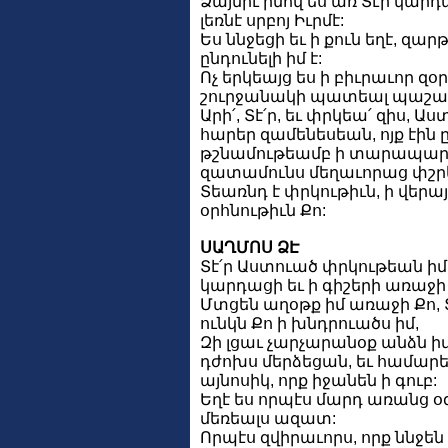
Ձայնիւ իմով ես առ Տէր կարդաց
լեռնէ սրբոյ Իւրմէ:
Ես ննջեցի եւ ի քուն եղէ, զարթ
ընդունելի իմ է:
Ոչ երկեայց ես ի բիւրաւոր զօ
շուրջանակի պատեալ պաշար
Արի՛, Տէ՛ր, եւ փրկեա՛ զիս, Աս
հարեր զամենեսեան, ոյք էին 
թշնամութեամբ ի տարապարտ
զատամունս մեղաւորաց փշր
Տեառնդ է փրկութիւն, ի վերա
օրհնութիւն Քո:
ՍԱՂՄՈՍ ՁԷ
Տէ՛ր Աստուած փրկութեան իմո
կարդացի եւ ի գիշերի առաջի 
Մտցեն աղօթք իմ առաջի Քո, 
ունկն Քո ի խնդրուածս իմ,
Զի լցաւ չարչարանօք անձն իմ,
դժոխս մերձեցան, եւ համարե
այնոսիկ, որք իջանեն ի գուբ:
Եղէ ես որպէս մարդ առանց օ
մեռեալս ազատ:
Որպէս զվիրաւորս, որք ննջեն