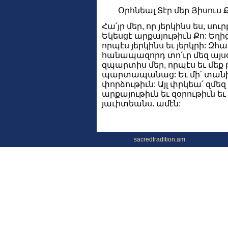
Օրհնեալ Տէր մեր Յիսուս 
Հա՛յր մեր, որ յերկինս ես, սու
Եկեսցէ արքայութիւն Քո: Եղի
որպէս յերկինս եւ յերկրի: Զհա
հանապազորդ տո՛ւր մեզ այսօր
զպարտիս մեր, որպէս եւ մեք 
պարտապանաց: Եւ մի՛ տանի
փորձութիւն: Այլ փրկեա՛ զմեզ 
արքայութիւն եւ զօրութիւն ե
յաւիտեանս. ամէն:
sacredtradition.am