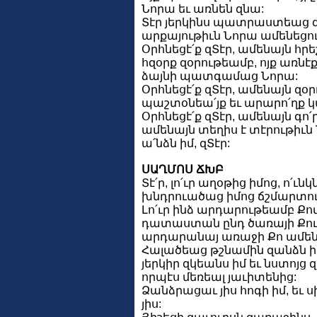
Նորա եւ առնեն զնա:
Տէր յերկինս պատրաստեաց զ
արքայութիւն Նորա ամենեցու
Օրհնեցէ՛ք զՏէր, ամենայն հր
հզօրք զօրութեամբ, ոյք առնէք
ձայնի պատգամաց Նորա:
Օրհնեցէ՛ք զՏէր, ամենայն զօր
պաշտօնեա՛յք եւ արարո՛ղք 
Օրհնեցէ՛ք զՏէր, ամենայն գո՛
ամենայն տեղիս է տէրութիւն 
ա՛նձն իմ, զՏէր:
ՍԱՂՄՈՍ ՃԽԲ
Տէ՛ր, լո՛ւր աղօթից իմոց, ո՛ւնկ
խնդրուածաց իմոց ճշմարտու
Լո՛ւր ինձ արդարութեամբ Քով
դատաստան ընդ ծառայի Քում,
արդարանայ առաջի Քո ամեն
Հալածեաց թշնամին զանձն 
յերկիր զկեանս իմ եւ նստոյց
որպէս մեռեալ յաւիտենից:
Ձանձրացաւ յիս հոգի իմ, եւ 
յիս: