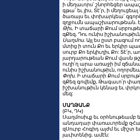
ի մեղաւորս՝ շնորհեցեր ապա
գթա՛ եւ յիս, Տէ՛ր, ի մեղուցեա
ծառայս եւ փոխարկեա՛ զգոր
զղջումն ապաշխարութեան. եւ
Թիւ.
Ի տաճարի Քում սրբութ
զՔեզ. Դու ունիս իշխանութիւն
Սաղմոս.
Այլ ես ըստ բազում 
մտից ի տուն Քո եւ երկիր պ
սուրբ Քո երկիւղիւ Քո: Տէ՛ր,
յարդարութեան Քում վասն թշ
ուղի՛ղ արա առաջի իմ զճան
ունիս իշխանութիւն, ողորմեա՛
Փոխ.
Ի տաճարի Քում սրբո
զՔեզ գովեմք, Թագաւո՛ր փառ
իշխանութիւն կենաց եւ փրկո
մեզ:
ՄԱՂԹԱՆՔ
(ԲԿ, ԴԿ)
Սաղմոսիւք եւ օրհնութեամբ ե
անդադար փառաւորեմք զՀայր
զՍուրբ Հոգիդ այժմ եւ միշտ 
յաւիտենից. ամէն: