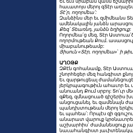
Եւ եւս միաբան վասն ճշմարիտ
հաւատոյս մերոյ զՏէր աղաչես
Տէ՛ր, ողորմեա՛:
Զանձինս մեր եւ զմիմեանս Տ
ամենակալին յանձն արասցու
Քեզ՝ Տեառնդ, յանձն եղիցուք:
Ողորմեա՛ց մեզ, Տէր Աստուա՛ծ
ողորմութեան Քում. ասասցո
միաբանութեամբ:
Յիսուն «Տէր, ողորմեա»` ի թիւ
ԱՂՕԹՔ
ԶՔէն գոհանամք, Տէր Աստուա՛
շնորհեցեր մեզ հանգիստ քն
Եւ զարթուցեալ ժամանեցուցե
յերկրպագութիւն ահաւոր եւ
անուանդ Քում սրբոյ: Տո՛ւր մե
զՔեզ, զմնացուած գիշերիս 
անցուցանել. եւ զամենայն 
պանդխտութեան մերոյ երկիւ
եւ պահեա՛: Որպէս զի զգուշո
անարատ վարուք կրօնաւորեա
աշխարհիս՝ ժամանեսցուք յա
նաւահանգիստ յաւիտենական