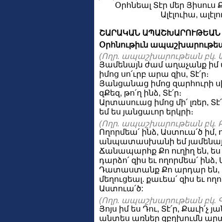
Օրհնեալ Տէր մեր Յիսուս 
Ալէլուիա, ալէլ
ՇԱՐԱԿԱՆ ԱՊԱՇԽԱՐՈՒԹԵԱՆ
Օրհնութիւն ապաշխարութեա
(Ողր. ապաշխարութեան բկ. Ա
Յամենայն ժամ աղաչանք իմ ա
իմոց սո՛ւրբ արա զիս, Տէ՛ր։
Յանցանաց իմոց զարհուրի ս
զՔեզ, թո՛ղ ինձ, Տէ՛ր։
Արտասուաց իմոց մի՛ լռեր, Տ
եմ ես յանցաւոր երկրի։
(Ողր. ապաշխարութեան բկ. Բ
Ողորմեա՛ ինձ, Աստուա՛ծ իմ, 
անպատասխանի եմ յամենայնի,
Ճանապարհք Քո ուղիղ են, ես 
դարձո՛ զիս եւ ողորմեա՛ ինձ,
Դատաստանք Քո արդար են, ե
մեղուցեալ. քաւեա՛ զիս եւ ողո
Աստուա՛ծ:
(Ողր. ապաշխարութեան բկ. Գ
Յոյս իմ ես Դու, Տէ՛ր, Քաւի՛չ 
անտես առներ զբղխումն արտ