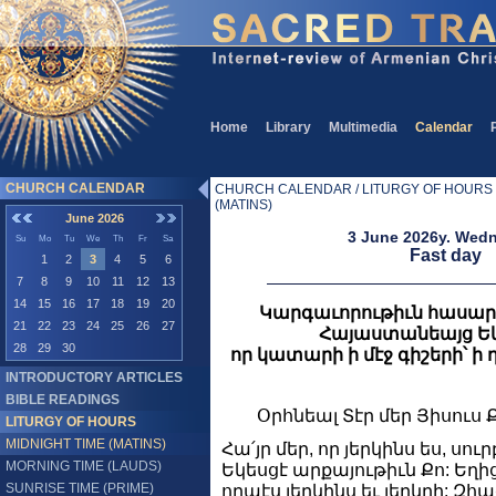
Home
Library
Multimedia
Calendar
CHURCH CALENDAR
CHURCH CALENDAR / LITURGY OF HOURS /
(MATINS)
June 2026
3 June 2026y. Wed
Su
Mo
Tu
We
Th
Fr
Sa
Fast day
1
2
3
4
5
6
7
8
9
10
11
12
13
14
15
16
17
18
19
20
Կարգաւորութիւն հասա
21
22
23
24
25
26
27
Հայաստանեայց Եկե
28
29
30
որ կատարի ի մէջ գիշերի՝ ի 
INTRODUCTORY ARTICLES
BIBLE READINGS
Օրհնեալ Տէր մեր Յիսուս 
LITURGY OF HOURS
MIDNIGHT TIME (MATINS)
Հա՛յր մեր, որ յերկինս ես, սու
MORNING TIME (LAUDS)
Եկեսցէ արքայութիւն Քո: Եղի
SUNRISE TIME (PRIME)
որպէս յերկինս եւ յերկրի: Զհա