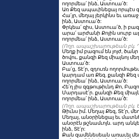
ողորմեա՛ ինձ, Աստուա՛ծ:
Առ Քեզ ապաւինեցայ որպէս 
Հա՛յր, մեղայ յերկինս եւ առաջ
ինձ, Աստուա՛ծ:
Փրկեա՛ զիս, Աստուա՛ծ, ի բազ
արա՛ արժանի Քոյին սուրբ ա
ողորմեա՛ ինձ, Աստուա՛ծ:
(Ողր. ապաշխարութեան բկ. Դ
Մեղք իմ բազում են յոյժ, ծան
ծովու. քանզի Քեզ միայնոյ մեղ
Աստուա՛ծ:
Բա՛ց, Տէ՛ր, զդուռն ողորմութե
կարդամ առ Քեզ. քանզի Քեզ մ
ողորմեա՛ ինձ, Աստուա՛ծ:
Հե՛ղ յիս զգթութիւնդ Քո, Բազո
Մարդասէ՛ր. քանզի Քեզ միայն
ողորմեա՛ ինձ, Աստուա՛ծ:
(Ողր. ապաշխարութեան բկ. Ե
Թիւնս իմ. Մեղայ Քեզ, Տէ՛ր, մե
Մեղայ, անօրինեցայ եւ մատնե
անօրէն թշնամւոյն. արդ անկե
ինձ, Տէ՛ր:
Քան զամենեսեան առաւել մեղա