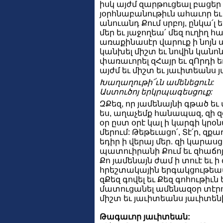
իսկ այժմ զարթուցեալ բացեր
յօրհնաբանութիւն ահաւոր ե
անուանդ Քում սրբոյ, ընկա՛լ
մեր եւ յաջողեա՛ մեզ ուղիղ հ
առաքինասէր վարուք ի նոյն
կանխել միշտ եւ նովին կան
փառաւորել զՀայր եւ զՈրդի ե
այժմ եւ միշտ եւ յաւիտեանս 
Խաղաղութի՜ւն ամենեցուն:
Աստուծոյ երկրպագեսցուք:
ԶՔեզ, որ յամենայնի գթած եւ
ես, աղաչեմք հանապազ, զի զ
օր ըստ օրէ կալ ի կարգի կր
մերում: Թեթեւացո՛, Տէ՛ր, զքաղ
եդիր ի վերայ մեր. զի կարասց
պատուիրանի Քում եւ զհաճո
Քո յամենայն ժամ ի տուէ եւ ի 
հրեշտակային երգակցութեամբ
զՔեզ գովել եւ Քեզ գոհութիւն
մատուցանել ամենազօր տէրո
միշտ եւ յաւիտեանս յաւիտենի
Թագաւոր յաւիտեան: