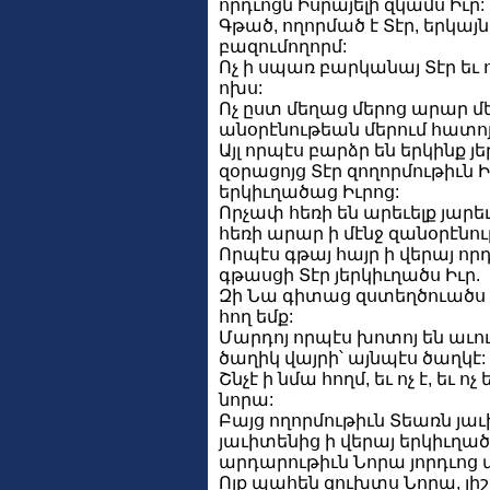
որդւոցն Իսրայելի զկամս Իւր:
Գթած, ողորմած է Տէր, երկայ
բազումողորմ:
Ոչ ի սպառ բարկանայ Տէր եւ
ոխս:
Ոչ ըստ մեղաց մերոց արար մե
անօրէնութեան մերում հատոյ
Այլ որպէս բարձր են երկինք յե
զօրացոյց Տէր զողորմութիւն Ի
երկիւղածաց Իւրոց:
Որչափ հեռի են արեւելք յարե
հեռի արար ի մէնջ զանօրէնու
Որպէս գթայ հայր ի վերայ որդ
գթասցի Տէր յերկիւղածս Իւր.
Զի Նա գիտաց զստեղծուածս մե
հող եմք:
Մարդոյ որպէս խոտոյ են աւու
ծաղիկ վայրի՝ այնպէս ծաղկէ:
Շնչէ ի նմա հողմ, եւ ոչ է, եւ ոչ
նորա:
Բայց ողորմութիւն Տեառն յա
յաւիտենից ի վերայ երկիւղած
արդարութիւն Նորա յորդւոց մի
Ոյք պահեն զուխտս Նորա, յ