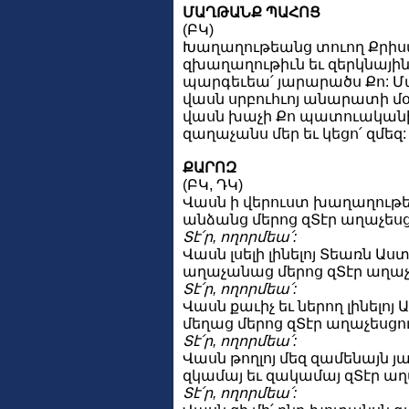
ՄԱՂԹԱՆՔ ՊԱՀՈՑ
(ԲԿ)
Խաղաղութեանց տուող Քրիստ
զխաղաղութիւն եւ զերկնային
պարգեւեա՛ յարարածս Քո: Մա
վասն սրբուհւոյ անարատի մօր
վասն խաչի Քո պատուականի
զաղաչանս մեր եւ կեցո՛ զմեզ:
ՔԱՐՈԶ
(ԲԿ, ԴԿ)
Վասն ի վերուստ խաղաղութե
անձանց մերոց զՏէր աղաչեսց
Տէ՛ր, ողորմեա՛:
Վասն լսելի լինելոյ Տեառն Աստ
աղաչանաց մերոց զՏէր աղաչ
Տէ՛ր, ողորմեա՛:
Վասն քաւիչ եւ ներող լինելոյ 
մեղաց մերոց զՏէր աղաչեսցու
Տէ՛ր, ողորմեա՛:
Վասն թողլոյ մեզ զամենայն յ
զկամայ եւ զակամայ զՏէր աղ
Տէ՛ր, ողորմեա՛: