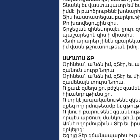
Տնանկ եւ վաստակաւոր եմ ես
իմմէ. ի բարձրութենէ խոնարհ
Յիս հաստատեցաւ բարկութիւ
Քո խռովեցուցին զիս,
Շրջեցան զինեւ որպէս ջուր, 
պաշարեցին զիս ի միասին:
Հեռի արարեր յինէն զբարեկա
իմ վասն թշուառութեան իմոյ:
ՍԱՂՄՈՍ ՃԲ
Օրհնեա՛, ա՛նձն իմ, զՏէր, եւ 
զանուն սուրբ Նորա:
Օրհնեա՛, ա՛նձն իմ, զՏէր եւ 
զամենայն տուրս Նորա.
Ո քաւէ զմեղս քո, բժշկէ զամե
հիւանդութիւնս քո.
Ո փրկէ յապականութենէ զկե
զքեզ ողորմութեամբ եւ գթու
Ո լնու ի բարութենէ զցանկութ
որպէս արծուոյ մանկութիւն ք
Առնէ ողորմութիւնս Տէր եւ ի
զրկելոց:
Եցոյց Տէր զճանապարհս Իւր 