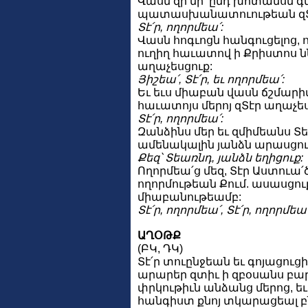
Վասն զի մի՛ ընդ խոտանսն գ
պատասխանատուութեան զՏէ
Տէ՛ր, ողորմեա՛:
Վասն հոգւոցն հանգուցելոց, 
ուղիղ հաւատով ի Քրիստոս նն
աղաչեսցուք:
Յիշեա՛, Տէ՛ր, եւ ողորմեա՛:
Եւ եւս միաբան վասն ճշմարիտ
հաւատոյս մերոյ զՏէր աղաչես
Տէ՛ր, ողորմեա՛:
Զանձինս մեր եւ զմիմեանս Տ
ամենակալին յանձն արասցու
Քեզ՝ Տեառնդ, յանձն եղիցուք:
Ողորմեա՛ց մեզ, Տէր Աստուա՛ծ
ողորմութեան Քում. ասասցո
միաբանութեամբ:
Տէ՛ր, ողորմեա՛, Տէ՛ր, ողորմեա՛
ԱՂՕԹՔ
(ԲԿ, ԴԿ)
Տէ՛ր տուընջեան եւ գոյացուցի՛
արարեր զտիւ ի զբօսանս բա
փրկութիւն անձանց մերոց, եւ 
հանգիստ քնոյ տկարացեալ բն