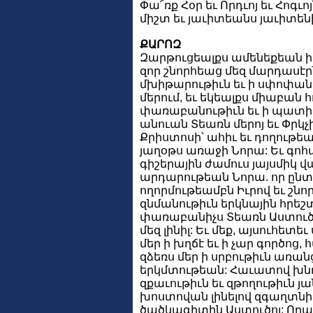
Փա՜ռք Հօր եւ Որդւոյ եւ Հոգւոյ
միշտ եւ յաւիտեանս յաւիտենի
ՔԱՐՈԶ
Զարթուցեալքս ամենեքեան ի 
զոր շնորհեաց մեզ մարդասէր
մխիթարութիւն եւ ի սփոփա
մերում, եւ եկեալքս միաբան հ
փառաբանութիւն եւ ի պատի
անուան Տեառն մերոյ եւ Փրկչ
Քրիստոսի՝ ահիւ եւ դողութե
յաղօթս առաջի Նորա: Եւ գոհ
գիշերային ժամուս յայսմիկ վ
արդարութեան Նորա. որ ընտ
ողորմութեամբն Իւրով եւ շնո
զնմանութիւն երկնային հրե
փառաբանիչս Տեառն Աստուծո
մեզ լինիլ: Եւ մեք, այսուհետե
մեր ի խղճէ եւ ի չար գործոց,
զձեռս մեր ի սրբութիւն առան
երկմտութեան: Հաւատով խնդ
զքաւութիւն եւ զթողութիւն յ
խոստովան լինելով զգաղտնի
ծածկագիտին Աստուծոյ: Որպէ