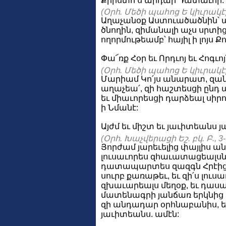
Քրիստո՛ս արդար Դատաւոր:
(Օրհ. Մեծի պահոց Ե կիւրակէի 
Աղաչանօք Աստուածածնին՝
ծնողին, զիմանալի աչս սրտի
ողորմութեամբ՝ հայիլ ի լոյս Ք
Փա՜ռք Հօր եւ Որդւոյ եւ Հոգւոյ
(Օրհ. Մեծի պահոց Ե կիւրակէի 
Մարիամ Կո՛յս անարատ, զ
աղաչեա՛, զի հաշտեսցի ընդ ա
եւ միաւորեսցի դարձեալ սիր
ի Նմանէ:
Այժմ եւ միշտ եւ յաւիտեանս յ
(Օրհ. Խաչվերացի Եշ. բկ. Բ., 3
Յորժամ յարեւելից փայլիս ան
լուսաւորես զհաւատացեալսն
դատապարտես զազգն Հրէից 
սուրբ քառաթեւ, եւ զի՛ս լուս
զխաւարեալս մեղօք, եւ դաս
մատենագրի յանճառ երկնից
զի անդադար օրհնաբանիս, ե
յաւիտեանս. ամէն: