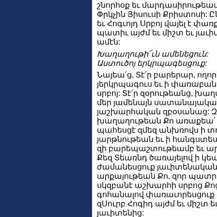
շնորհօք եւ մարդասիրութեամբ
Փրկչին Յիսուսի Քրիստոսի: Ը
եւ Հոգւոյդ Սրբոյ վայել է փառ
պատիւ այժմ եւ միշտ եւ յաւ
ամէն:
Խաղաղութի՜ւն ամենեցուն:
Աստուծոյ երկրպագեսցուք:
Նայեա՛ց, Տէ՛ր բարերար, ողո
յերկրպագուս եւ ի փառաբան
սրբոյ: Տէ՛ր զօրութեանց, խա
մեր յամենայն սատանայակա
յաշխարհական զբօսանաց: 
խաղաղութեան Քո առաքեա՛ ա
պահեսցէ զմեզ անխռովս ի տու
յարթնութեան եւ ի հանգստեա
զի բարեպաշտութեամբ եւ 
Քեզ Տեառնդ ծառայելով ի կեա
ժամանեսցուք յաւիտենական
արքայութեան Քո, զոր պատ
սկզբանէ աշխարհի սրբոց Քոց:
գոհանալով փառաւորեսցուք զ
զՍուրբ Հոգիդ այժմ եւ միշտ 
յաւիտենից: