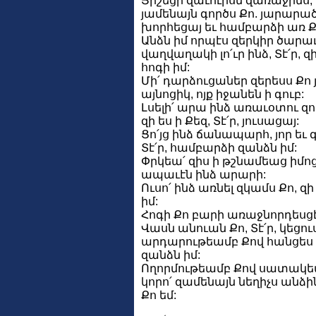
Յիշեցի զաւուրսն զառաջինս,
յամենայն գործս Քո. յարարա
խորհեցայ եւ համբարձի առ Քե
Անձն իմ որպէս զերկիր ծարաւ
վաղվաղակի լո՛ւր ինձ, Տէ՛ր, զ
հոգի իմ:
Մի՛ դարձուցաներ զերեսս Քո 
այնոցիկ, ոյք իջանեն ի գուբ:
Լսելի՛ արա ինձ առաւօտու զո
զի ես ի Քեզ, Տէ՛ր, յուսացայ:
Ցո՛յց ինձ ճանապարհ, յոր եւ 
Տէ՛ր, համբարձի զանձն իմ:
Փրկեա՛ զիս ի թշնամեաց իմոց,
ապաւէն ինձ արարի:
Ուսո՛ ինձ առնել զկամս Քո, զ
իմ:
Հոգի Քո բարի առաջնորդեսցէ 
Վասն անուան Քո, Տէ՛ր, կեցու
արդարութեամբ Քով հանցես 
զանձն իմ:
Ողորմութեամբ Քով սատակեա
կորո՛ զամենայն նեղիչս անձին
Քո եմ: