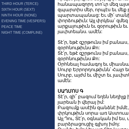
THIRD HOUR (TERCE)
հանապազորդ տո՛ւր մեզ այսօր
զպարտիս մեր, որպէս եւ մեք 
SIXTH HOUR (SEXT)
պարտապանաց: Եւ մի՛ տանի
NINTH HOUR (NONE)
փորձութիւն: Այլ փրկեա՛ զմեզ 
EVENING TIME (VESPERS)
արքայութիւն եւ զօրութիւն ե
PEACE TIME
յաւիտեանս. ամէն:
NIGHT TIME (COMPLINE)
Տէ՛ր, եթէ զշրթունս իմ բանաս
զօրհնութիւնս Քո:
Տէ՛ր, եթէ զշրթունս իմ բանաս
զօրհնութիւնս Քո:
Օրհնեալ համագոյ եւ միաս
Սուրբ Երրորդութիւնն՝ Հայր ե
Սուրբ, այժմ եւ միշտ եւ յաւի
ամէն:
ՍԱՂՄՈՍ Գ
Տէ՛ր, զի՜ բազում եղեն նեղիչք 
յարեան ի վերայ իմ:
Բազումք ասէին զանձնէ իմմէ, 
փրկութիւն սորա առ Աստուած
Այլ Դու, Տէ՛ր, օգնական իմ ես,
բարձրացուցիչ գլխոյ իմոյ: