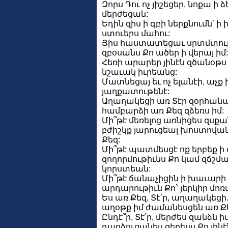
Զորս Դու ոչ յիշեցեր, նոքա ի 
մերժեցան:
Եդին զիս ի գբի ներքնումն՝ ի
ստուերս մահու:
Յիս հաստատեցաւ սրտմտութ
զբօսանս Քո ածեր ի վերայ իմ:
Հեռի արարեր յինէն զծանօթս ի
նշաւակ իւրեանց:
Մատնեցայ եւ ոչ ելանէի, աչ
յաղքատութենէ:
Աղաղակեցի առ Տէր զօրհան
համբարձի առ Քեզ զձեռս իմ:
Մի՞թէ մեռելոց առնիցես զսքան
բժիշկք յարուցեալ խոստովա
Քեզ:
Մի՞թէ պատմեսցէ ոք երբեք ի
զողորմութիւնս Քո կամ զճշմա
կորստեան:
Մի՞թէ ճանաչիցին ի խաւարի 
արդարութիւն Քո` յերկիր մոռ
Ես առ Քեզ, Տէ՛ր, աղաղակեց
աղօթք իմ ժամանեսցեն առ Ք
Ընդէ՞ր, Տէ՛ր, մերժես զանձն ի
դարձուցանես զերեսս Քո յինէ