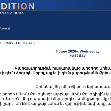
Projects
 SUNRISE TIME (PRIME)
3 June 2026y. Wednesday
Fast day
Կարգաւորութիւն հասարակաց աղօթից Արեւա
ի դէմս Հոգւոյն Սրբոյ, այլ եւ ի դէմս յարութեանն Քր
Օրհնեալ Տէր մեր Յիսուս Քրիստոս. ա
ւրբ եղիցի անուն Քո: Եկեսցէ արքայութիւն Քո: Եղիցին կ
ր: Եւ թո՛ղ մեզ զպարտիս մեր, որպէս եւ մեք թողում
 ի չարէ: Զի Քո է արքայութիւն եւ զօրութիւն եւ փառք 