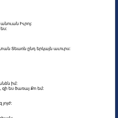
անուան Իւրոյ:
 ես:
ի տան Տեառն ընդ երկայն աւուրս:
անձն իմ:
զի ես ծառայ Քո եմ:
յոյժ: