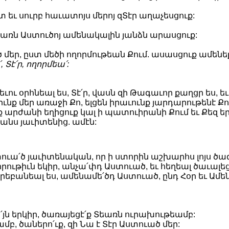
 եւ սուրբ հաւատոյս մերոյ զՏէր աղաչեսցուք:
եառն Աստուծոյ ամենակալին յանձն արասցուք:
՛ծ մեր, ըստ մեծի ողորմութեան Քում. ասասցուք ամե
, Տէ՛ր, ողորմեա՛:
եւու օրհնեալ ես, Տէ՛ր, վասն զի Թագաւոր քաղցր ես, ե
նք մեր առաջի Քո, ելցեն իրաւունք յարդարութենէ Քո
 արժանի եղիցուք կալ ի պատուիրանի Քում եւ Քեզ երգե
եանս յաւիտենից. ամէն:
ուա՛ծ յաւիտենական, որ ի ստորին աշխարհս լոյս ծա
րութիւն եկիր, անչա՛փդ Աստուած, եւ հեղեալ ծաւալեցե
անեալ ես, ամենամե՛ծդ Աստուած, ընդ Հօր եւ Ամենա
՛յն երկիր, ծառայեցէ՛ք Տեառն ուրախութեամբ:
բ, ծաներո՛ւք, զի Նա է Տէր Աստուած մեր: