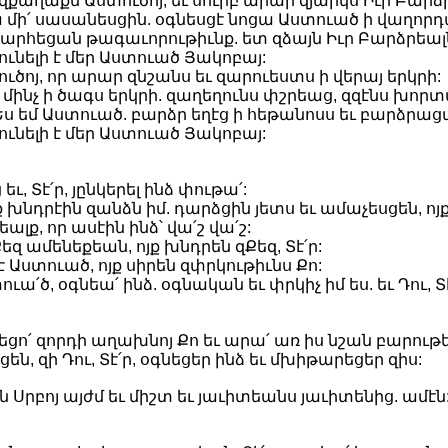
քաղաքն Աստուծոյ, եւ սուրբ արար զյարկս Իւր Բարձ
ա մի՛ սասանեսցին. օգնեսցէ նոցա Աստուած ի վաղորդա
արհեցան թագաւորութիւնք. ետ զձայն Իւր Բարձրեալն
ունելի է մեր Աստուած Յակոբայ:
ուծոյ, որ արար զնշանս եւ զարուեստս ի վերայ երկրի:
ինչ ի ծագս երկրի. զաղեղունս փշրեաց, զզէնս խոր
 Ես եմ Աստուած. բարձր եղէց ի հեթանոսս եւ բարձրացա
ունելի է մեր Աստուած Յակոբայ:
եւ, Տէ՛ր, յընկերել ինձ փութա՛:
յք խնդրէին զանձն իմ. դարձցին յետս եւ ամաչեսցեն, ոյ
ք, որ ասէին ինձ՝ վա՛շ վա՛շ:
եզ ամենեքեան, ոյք խնդրեն զՔեզ, Տէ՛ր:
է Աստուած, ոյք սիրեն զփրկութիւնս Քո:
՛ծ, օգնեա՛ ինձ. օգնական եւ փրկիչ իմ ես. եւ Դու, Տէ
 կեցո՛ զորդի աղախնոյ Քո եւ արա՛ առ իս նշան բարութ
են, զի Դու, Տէ՛ր, օգնեցեր ինձ եւ մխիթարեցեր զիս:
յն Սրբոյ այժմ եւ միշտ եւ յաւիտեանս յաւիտենից. ամէն