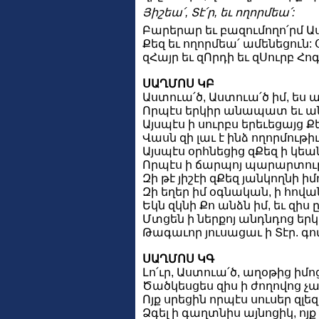
Յիշեա՛, Տէ՛ր, եւ ողորմեա՛:
Բարերար եւ բազումողո՛րմ 
Քեզ եւ ողորմեա՛ ամենեցուն
զՀայր եւ զՈրդի եւ զՍուրբ Հո
ՍԱՂՄՈՍ ԿԲ
Աստուա՛ծ, Աստուա՛ծ իմ, ես
Որպէս երկիր անապատ եւ անջ
Այսպէս ի սուրբս երեւեցայց Ք
Վասն զի լաւ է ինձ ողորմութիւ
Այսպէս օրհնեցից զՔեզ ի կեան
Որպէս ի ճարպոյ պարարտութե
Զի թէ յիշէի զՔեզ յանկողնի 
Զի եղեր իմ օգնական, ի հովա
Եկն զկնի Քո անձն իմ, եւ զիս
Մտցեն ի ներքոյ անդնդոց երկ
Թագաւոր յուսացաւ ի Տէր. գո
ՍԱՂՄՈՍ ԿԳ
Լո՛ւր, Աստուա՛ծ, աղօթից իմո
Ծածկեսցես զիս ի ժողովոց չա
Ոյք սրեցին որպէս սուսեր զլե
Ձգել ի գաղտնիս այնոցիկ, ոյք