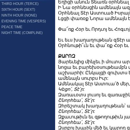
Եղիցի անուն Տեառն օրհնեալ 
THIRD HOUR (TERCE)
Ի Նա օրհնեսցին ամենայն ազ
SIXTH HOUR (SEXT)
Օրհնեալ Տէր Աստուած Իսրայե
NINTH HOUR (NONE)
Լցցի փառօք Նորա ամենայն երկ
EVENING TIME (VESPERS)
PEACE TIME
Փա՜ռք Հօր եւ Որդւոյ եւ Հոգւո
NIGHT TIME (COMPLINE)
Եւ եւս խաղաղութեան զՏէր աղա
Օրհնութի՜ւն եւ փա՜ռք Հօր եւ 
ՔԱՐՈԶ
Յարեւելից մինչեւ ի մուտս ա
նոցա եւ բարեխօսութեամբն մ
աշխարհի: Ընկալցի զուխտս 
ամենայն սուրբս Իւր:
Ամենակալ Տէր Աստուա՛ծ մեր, 
Կեցո՛, Տէ՛ր:
Զառաւօտս լուսոյ եւ զառաջի
Շնորհեա՛, Տէ՛ր:
Զհրեշտակ խաղաղութեան՝ պ
Շնորհեա՛, Տէ՛ր:
Զքաւութիւն եւ զթողութիւն յ
Շնորհեա՛, Տէ՛ր:
Զսրբոյ խաչին մեծ եւ կարող 