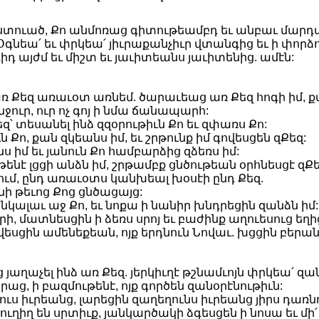
Աստուած, Քո անմոռաց գիտութեամբդ եւ անբաւ մարդ
: Օգնեա՛ եւ փրկեա՛ յիւրաքանչիւր վտանգից եւ ի փո
գիդ այժմ եւ միշտ եւ յաւիտեանս յաւիտենից. ամէն:
 առ Քեզ առաւօտ առնեմ. ծարաւեաց առ Քեզ հոգի իմ, 
ուր, ուր ոչ գոյ ի նմա ճանապարհ:
եզ՝ տեսանել ինձ զզօրութիւն Քո եւ զփառս Քո:
ն Քո, քան զկեանս իմ, եւ շրթունք իմ գովեսցեն զՔեզ:
ս իմ եւ յանուն Քո համբարձից զձեռս իմ:
նէ լցցի անձն իմ, շրթամբք ցնծութեան օրհնեսցէ զՔե
իմում, ընդ առաւօտս կանխեալ խօսէի ընդ Քեզ.
նի թեւոց Քոց ցնծացայց:
 ընկալաւ աջ Քո, եւ նոքա ի նանիր խնդրեցին զանձն իմ:
րի, մատնեսցին ի ձեռս սրոյ եւ բաժինք աղուեսուց եղի
վեսցին ամենեքեան, ոյք երդնուն Նովաւ. խցցին բերան
ց յաղաչել ինձ առ Քեզ. յերկիւղէ թշնամւոյն փրկեա՛ զան
րաց, ի բազմութենէ, ոյք գործեն զանօրէնութիւն:
զուս իւրեանց, լարեցին զաղեղունս իւրեանց յիրս դառ
 ուղիղ են սրտիւք, յանկարծակի ձգեսցեն ի նոսա եւ մի՛