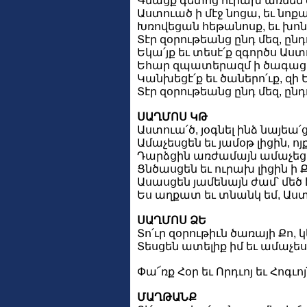
Գնացք գետոց ուրախ առնեն զ
Աստուած ի մէջ նոցա, եւ նոք
Խռովեցան հեթանոսք, եւ խոն
Տէր զօրութեանց ընդ մեզ, ընդ
Եկա՛յք եւ տեսէ՛ք զգործս Աստ
Եհար զպատերազմ ի ծագաց մ
Կանխեցէ՛ք եւ ծաներո՛ւք, զի
Տէր զօրութեանց ընդ մեզ, ընդ
ՍԱՂՄՈՍ ԿԹ
Աստուա՛ծ, յօգնել ինձ նայեա՛ց 
Ամաչեսցեն եւ յամօթ լիցին, ո
Դարձցին առժամայն ամաչեցեալ
Ցնծասցեն եւ ուրախ լիցին ի Ք
Ասասցեն յամենայն ժամ՝ մեծ 
Ես աղքատ եւ տնանկ եմ, Աստուա
ՍԱՂՄՈՍ ՁԵ
Տո՛ւր զօրութիւն ծառայի Քո,
Տեսցեն ատելիք իմ եւ ամաչեսց
Փա՜ռք Հօր եւ Որդւոյ եւ Հոգւո
ՄԱՂԹԱՆՔ