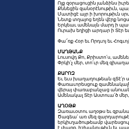
Ոյք զօրացուցին յանձինս իւր
Քննեցին զանօրէնութիւն, պա
Մատիցէ այր ի խորութիւն սրտ
Նետք տղայոց եղեն վէրք նոցա
Երկեաւ ամենայն մարդ ի պատ
Ուրախ եղիցի արդար ի Տէր եւ
Փա՜ռք Հօր եւ Որդւոյ եւ Հոգւո
ՄԱՂԹԱՆՔ
Լուսովդ Քո, Քրիստո՛ս, ամեն
Փրկի՛չ մեր, տո՛ւր մեզ զխաղա
ՔԱՐՈԶ
Եւ եւս խաղաղութեան զՏէ՛ր 
Փառաւորեսցուք զամենակալն 
վերայ փառաբանչաց անուան 
Ամենակալ Տէր Աստուա՛ծ մեր, 
ԱՂՕԹՔ
Զառաւօտու աղօթս եւ զբանա
Ծագեա՛ առ մեզ զարդարութեան
երկիւղածութեամբ վարեսցուք 
է փառք, իշխանութիւն եւ պատ