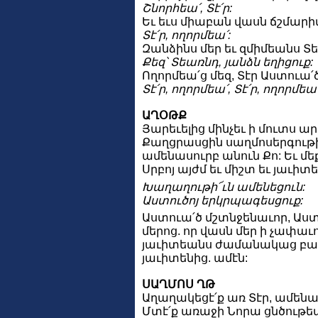
Շնորհեա՛, Տէ՛ր:
Եւ եւս միաբան վասն ճշմարիտ
Տէ՛ր, ողորմեա՛:
Զանձինս մեր եւ զմիմեանս Տ
Քեզ՝ Տեառնդ, յանձն եղիցուք:
Ողորմեա՛ց մեզ, Տէր Աստուա
Տէ՛ր, ողորմեա՛, Տէ՛ր, ողորմեա՛
ԱՂՕԹՔ
Յարեւելից մինչեւ ի մուտս ար
Քաղցրասցին սաղմոսերգութիւ
ամենասուրբ անուն Քո: Եւ մեք
Սրբոյ այժմ եւ միշտ եւ յաւիտ
Խաղաղութի՜ւն ամենեցուն:
Աստուծոյ երկրպագեսցուք:
Աստուա՛ծ մշտնջենաւոր, Աստ
մերոց. որ վասն մեր ի չափաւո
յաւիտեանս ժամանակաց բարեբ
յաւիտենից. ամէն:
ՍԱՂՄՈՍ ՂԹ
Աղաղակեցէ՛ք առ Տէր, ամենա
Մտէ՛ք առաջի Նորա ցնծութեամ