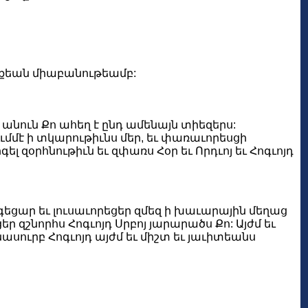
նեքեան միաբանութեամբ:
ւ անուն Քո ահեղ է ընդ ամենայն տիեզերս:
ւմմէ ի տկարութիւնս մեր, եւ փառաւորեսցի
լ զօրհնութիւն եւ զփառս Հօր եւ Որդւոյ եւ Հոգւոյդ
գեցար եւ լուսաւորեցեր զմեզ ի խաւարային մեղաց
ր զշնորհս Հոգւոյդ Սրբոյ յարարածս Քո: Այժմ եւ
սուրբ Հոգւոյդ այժմ եւ միշտ եւ յաւիտեանս