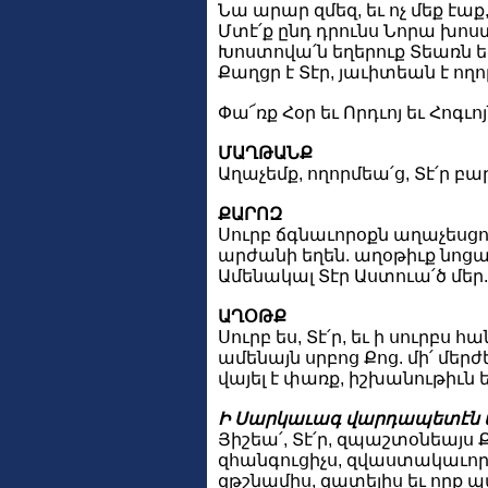
Նա արար զմեզ, եւ ոչ մեք էաք
Մտէ՛ք ընդ դրունս Նորա խոս
Խոստովա՛ն եղերուք Տեառն եւ
Քաղցր է Տէր, յաւիտեան է ող
Փա՜ռք Հօր եւ Որդւոյ եւ Հոգւո
ՄԱՂԹԱՆՔ
Աղաչեմք, ողորմեա՛ց, Տէ՛ր բ
ՔԱՐՈԶ
Սուրբ ճգնաւորօքն աղաչեսցո
արժանի եղեն. աղօթիւք նոցա
Ամենակալ Տէր Աստուա՛ծ մեր. 
ԱՂՕԹՔ
Սուրբ ես, Տէ՛ր, եւ ի սուրբ
ամենայն սրբոց Քոց. մի՛ մերժե
վայել է փառք, իշխանութիւն 
Ի Սարկաւագ վարդապետէն 
Յիշեա՛, Տէ՛ր, զպաշտօնեայս
զհանգուցիչս, զվաստակաւոր
զթշնամիս, զատելիս եւ որք 