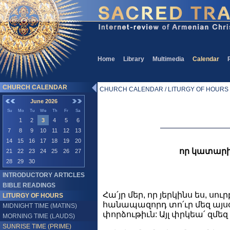
Home
Library
Multimedia
Calendar
CHURCH CALENDAR
CHURCH CALENDAR / LITURGY OF HOURS /
June 2026
Su
Mo
Tu
We
Th
Fr
Sa
1
2
3
4
5
6
7
8
9
10
11
12
13
14
15
16
17
18
19
20
որ կատարի 
21
22
23
24
25
26
27
28
29
30
INTRODUCTORY ARTICLES
BIBLE READINGS
Հա՛յր մեր, որ յերկինս ես, սո
LITURGY OF HOURS
հանապազորդ տո՛ւր մեզ այսօ
MIDNIGHT TIME (MATINS)
փորձութիւն: Այլ փրկեա՛ զմեզ
MORNING TIME (LAUDS)
SUNRISE TIME (PRIME)