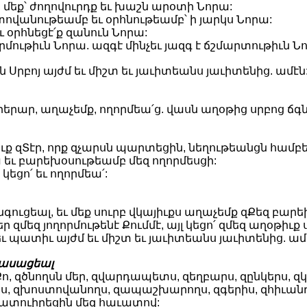
, մեք՝ ժողովուրդք եւ խաշն արօտի Նորա:
տովանութեամբ եւ օրհնութեամբ՝ ի յարկս Նորա:
 օրհնեցէ՛ք զանուն Նորա:
որմութիւն Նորա. ազգէ մինչեւ յազգ է ճշմարտութիւն Ն
յն Սրբոյ այժմ եւ միշտ եւ յաւիտեանս յաւիտենից. ամէն
արերար, աղաչեմք, ողորմեա՛ց. վասն աղօթից սրբոց ճ
ւք զՏէր, որք զչարսն պարտեցին, նեղութեանցն համբ
 եւ բարեխօսութեամբ մեզ ողորմեսցի:
կեցո՛ եւ ողորմեա՛:
ս հանգուցեալ, եւ մեք սուրբ վկայիւքս աղաչեմք զՔեզ 
ր զմեզ յողորմութենէ Քումմէ, այլ կեցո՛ զմեզ աղօթիւք
եւ պատիւ այժմ եւ միշտ եւ յաւիտեանս յաւիտենից. ամ
ասացեալ
 Քո, զծնողսն մեր, զվարդապետս, զեղբարս, զընկերս,
ս, զխոստովանողս, զապաշխարողս, զգերիս, զհիւանդ
պատուիրեցին մեզ հաւատով: