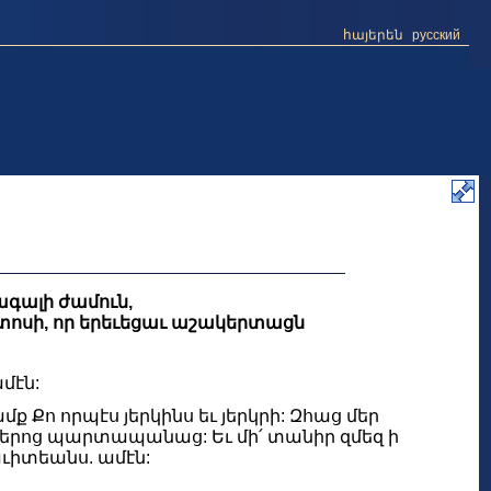
հայերեն
русский
գալի ժամուն,
իստոսի, որ երեւեցաւ աշակերտացն
մէն:
ամք Քո որպէս յերկինս եւ յերկրի: Զհաց մեր
ք մերոց պարտապանաց: Եւ մի՛ տանիր զմեզ ի
յաւիտեանս. ամէն: