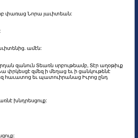
սուրբ փառաց Նորա յաւիտեան:
:
յաւիտենից. ամէն:
կարդան զանուն Տեառն սրբութեամբ, Տէր աղօթիւք
ա փրկեսցէ զմեզ ի մեղաց եւ ի ցանկութենէ
մեզ հաւատոց եւ պատուիրանաց Իւրոց ընդ
առնէ խնդրեսցուք:
սցուք: