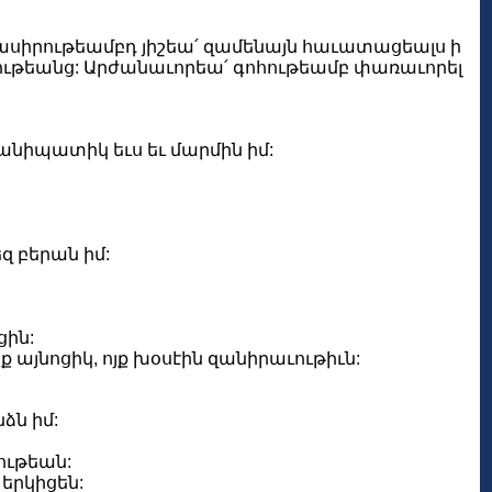
ասիրութեամբդ յիշեա՛ զամենայն հաւատացեալս ի
րձութեանց: Արժանաւորեա՛ գոհութեամբ փառաւորել
քանիպատիկ եւս եւ մարմին իմ:
զ բերան իմ:
ցին:
ք այնոցիկ, ոյք խօսէին զանիրաւութիւն:
ձն իմ:
նութեան:
 երկիցեն: