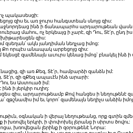
չ ոչ պակասեսցի:
եցոյց զիս եւ առ ջուրս հանգստեան սնոյց զիս:
առաջնորդեաց ինձ ի ճանապարհս արդարութեան վասն 
ւերաց մահու, ոչ երկեայց ի չարէ, զի Դու, Տէ՛ր, ընդ իս
մխիթարեսցեն զիս:
զսեղան՝ ակն յանդիման նեղչաց իմոց:
ակ Քո որպէս անապակ արբեցոյց զիս:
իմ եկեսցէ զամենայն աւուրս կենաց իմոց՝ բնակել ինձ 
գնացից, զի առ Քեզ, Տէ՛ր, համբարձի զանձն իմ:
, Տէ՛ր, զի զՔեզ ապաւէն ինձ արարի:
 Դու ես Աստուած իմ:
նձ ի յերկիր ուղիղ:
ւսցես զիս, արդարութեամբ Քով հանցես ի նեղութենէ զ
զթշնամիս իմ եւ կորո՛ զամենայն նեղիչս անձին իմոյ, 
ւթիւն, օգնական ի վերայ նեղութեանց, որք գտին զմեզ 
ք ի խռովել երկրի, ի փոփոխել լերանց ի սիրտս ծովու:
նոցա, խռովեցան լերինք ի զօրութենէ Նորա: