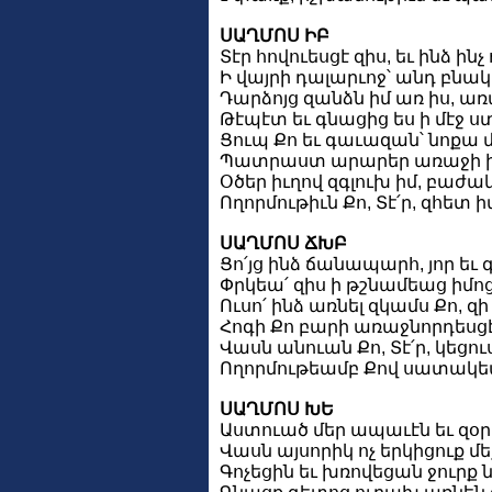
ՍԱՂՄՈՍ ԻԲ
Տէր հովուեսցէ զիս, եւ ինձ ին
Ի վայրի դալարւոջ՝ անդ բնակ
Դարձոյց զանձն իմ առ իս, 
Թէպէտ եւ գնացից ես ի մէջ ստո
Ցուպ Քո եւ գաւազան՝ նոքա 
Պատրաստ արարեր առաջի իմ 
Օծեր իւղով զգլուխ իմ, բաժ
Ողորմութիւն Քո, Տէ՛ր, զհետ 
ՍԱՂՄՈՍ ՃԽԲ
Ցո՛յց ինձ ճանապարհ, յոր եւ 
Փրկեա՛ զիս ի թշնամեաց իմոց
Ուսո՛ ինձ առնել զկամս Քո, զի
Հոգի Քո բարի առաջնորդեսցէ ի
Վասն անուան Քո, Տէ՛ր, կեցո
Ողորմութեամբ Քով սատակեա՛ 
ՍԱՂՄՈՍ ԽԵ
Աստուած մեր ապաւէն եւ զօրո
Վասն այսորիկ ոչ երկիցուք մե
Գոչեցին եւ խռովեցան ջուրք 