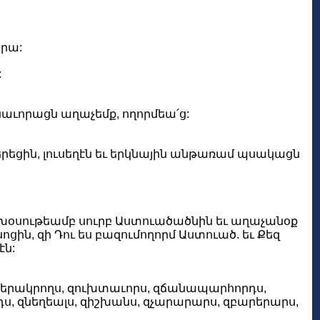
որա:
:
գնաւորացն աղաչեմք, ողորմեա՛ց:
երեցին, լուսեղէն եւ երկնային անթառամ պսակացն
բարեխօսութեամբ սուրբ Աստուածածնին եւ աղաչանօք
 սոցին, զի Դու ես բազումողորմ Աստուած. եւ Քեզ
էն:
 զկերակրողս, զուխտաւորս, զճանապարհորդս,
ս, զնեղեալս, զիշխանս, զչարարարս, զբարերարս,