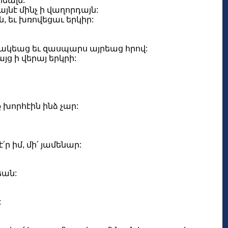
րեալն:
յնէ մինչ ի վաղորդայն:
, եւ խռովեցաւ երկիր:
տակեաց եւ զասպարս այրեաց հրով:
յց ի վերայ երկրի:
ք խորհէին ինձ չար:
՛ր իմ, մի՛ յամենար:
եան:
: