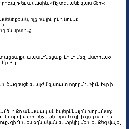
րոգայթ եւ ասացին. «Ոչ տեսանէ զայս Տէր»:
մենեքեան, ոյք հային ընդ նոսա:
ն:
իղ են սրտիւք:
:
աւատացեալքս ապաւինեցաք: Լո՛ւր մեզ, Աստուած
է՛ր Տէր:
. ծագեսցէ եւ այժմ զառատ ողորմութիւն Իւր ի
ա՛ծ, ի Քո անապական եւ յերկնային խորանսդ:
յ եւ որդիս տուընջեան, որպէս զի ի գալ աւուրս
զի Դու ես օգնական եւ փրկիչ մեր, եւ Քեզ վայել