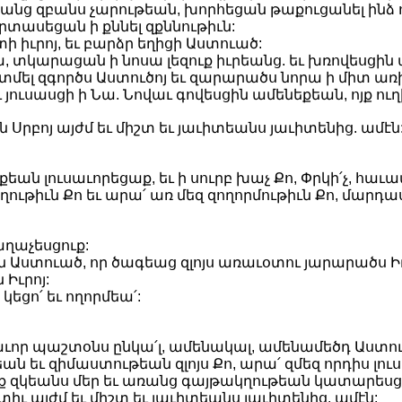
եանց զբանս չարութեան, խորհեցան թաքուցանել ինձ ո
րտասեցան ի քննել զքննութիւն:
ի իւրոյ, եւ բարձր եղիցի Աստուած:
, տկարացան ի նոսա լեզուք իւրեանց. եւ խռովեսցին ա
մել զգործս Աստուծոյ եւ զարարածս նորա ի միտ առի
 յուսասցի ի Նա. Նովաւ գովեսցին ամենեքեան, ոյք ուղ
յն Սրբոյ այժմ եւ միշտ եւ յաւիտեանս յաւիտենից. ամէն
եքեան լուսաւորեցաք, եւ ի սուրբ խաչ Քո, Փրկի՛չ, հ
ղութիւն Քո եւ արա՛ առ մեզ զողորմութիւն Քո, մարդաս
աղաչեսցուք:
Աստուած, որ ծագեաց զլոյս առաւօտու յարարածս Իւր
Իւրոյ:
կեցո՛ եւ ողորմեա՛:
ւոր պաշտօնս ընկա՛լ, ամենակալ, ամենամեծդ Աստու
 եւ զիմաստութեան զլոյս Քո, արա՛ զմեզ որդիս լուսո
զկեանս մեր եւ առանց գայթակղութեան կատարեսցուք. 
իւ այժմ եւ միշտ եւ յաւիտեանս յաւիտենից. ամէն: