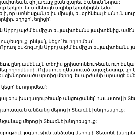
յաւիտեան, զի յառաջ քան զարեւ է անուն Նորա:
գք երկրի, եւ ամենայն ազինք երանիցեն Նմա:
լի, որ առնէ սքանչելիս միայն, եւ օրհնեալ է անուն 
իր. եղիցի՛, եղիցի՛:
յն Սրբոյ այժմ եւ միշտ եւ յաւիտեանս յաւիտենից. ամէն
չեսցուք. ընկա՛լ, կեցո՛ եւ ողորմեա՛:
Որդւոյ եւ Հոգւոյն Սրբոյ այժմ եւ միշտ եւ յաւիտեանս 
րեւու ընդ ամենայն տեղիս քրիստոնէութեան, ուր եւ 
եզ ողորմեսցի: Ուխտիւք զԱստուած աղաչեսցուք, զի Ն
եւ զխնդրուածս սրտից մերոց. եւ արժանի արասցէ զ
կեցո՛ եւ ողորմեա՛:
կայ օրս խաղաղութեամբ անցուցանել՝ հաւատով ի Տե
ահապան անձանց մերոց ի Տեառնէ խնդրեսցուք:
անցանաց մերոց ի Տեառնէ խնդրեսցուք:
զօրութիւն յօգնութիւն անձանց մերոց ի Տեառնէ խնդրե