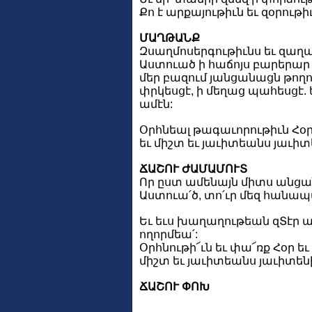
Քո է արքայութիւն եւ զօրութ
ՄԱՂԹԱՆՔ
Զսաղմոսերգութիւնս եւ զաղ
Աստուած ի հաճոյս բարերար 
մեր բազում յանցանացն թողու
փրկեսցէ, ի մեղաց պահեսցէ. 
ամէն:
Օրհնեալ թագաւորութիւն Հօր ե
եւ միշտ եւ յաւիտեանս յաւիտ
ՃԱՇՈՒ ԺԱՄԱՄՈՒՏ
Որ ըստ ամենայն միտս անցա
Աստուա՛ծ, տո՛ւր մեզ հանապ
Եւ եւս խաղաղութեան զՏէր աղա
ողորմեա՛:
Օրհնութի՜ւն եւ փա՜ռք Հօր եւ 
միշտ եւ յաւիտեանս յաւիտենի
ՃԱՇՈՒ ՓՈԽ