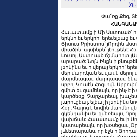
(գլ.
Փա՜ռք Քեզ, Տ
ՀԱՆԳԱՆԱ
Հաւատամք ի Մի Աստուած՝ ի 
երկնի եւ երկրի, երեւելեաց եւ
Յիսուս Քրիստոս՝ յՈրդին Աստո
միածին, այսինքն՝ յէութենէ Հօ
Լուսոյ, Աստուած ճշմարիտ յԱս
արարած: Նոյն Ինքն ի բնութեն
յերկինս եւ ի վերայ երկրի՝ եր
մեր մարդկան եւ վասն մերոյ 
մարմնացաւ, մարդացաւ, ծն
սրբոյ Կուսէն Հոգւովն Սրբով:
զմիտ եւ զամենայն, որ ինչ է 
կարծեօք: Չարչարեալ, խաչեալ
յարուցեալ, ելեալ ի յերկինս 
Հօր: Գալոց է նովին մարմնով
զկենդանիս եւ զմեռեալս, Որո
վախճան: Հաւատամք եւ ի Սուր
կատարեալն, որ խօսեցաւ յՕր
յԱւետարանս. որ էջն ի Յորդ
բնակեցաւ ի սուրբսն: Հաւատա