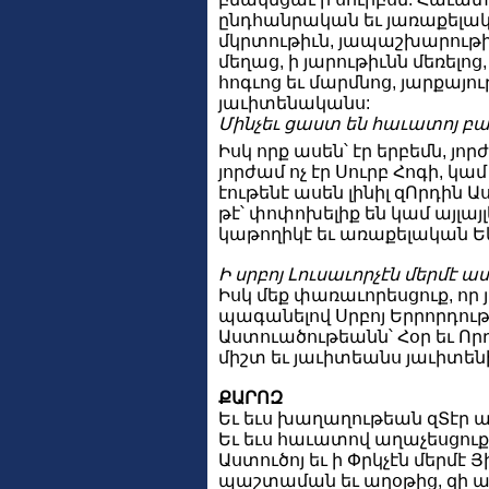
ընդհանրական եւ յառաքելակա
մկրտութիւն, յապաշխարութիւն
մեղաց, ի յարութիւնն մեռել
հոգւոց եւ մարմնոց, յարքայու
յաւիտենականս:
Մինչեւ ցաստ են հաւատոյ բա
Իսկ որք ասեն՝ էր երբեմն, յորժ
յորժամ ոչ էր Սուրբ Հոգի, կամ թ
էութենէ ասեն լինիլ զՈրդին Աս
թէ՝ փոփոխելիք են կամ այլայլ
կաթողիկէ եւ առաքելական Ե
Ի սրբոյ Լուսաւորչէն մերմէ ա
Իսկ մեք փառաւորեսցուք, որ
պագանելով Սրբոյ Երրորդութ
Աստուածութեանն՝ Հօր եւ Որդւո
միշտ եւ յաւիտեանս յաւիտենի
ՔԱՐՈԶ
Եւ եւս խաղաղութեան զՏէր ա
Եւ եւս հաւատով աղաչեսցուք
Աստուծոյ եւ ի Փրկչէն մերմէ 
պաշտաման եւ աղօթից, զի ա