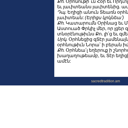
Քհ.
Օրհնութի՜ւն Հօր եւ Որդւոյ
եւ յաւիտեանս յաւիտենից. ամ
Դպ.
Եղիցի անուն Տեառն օրհնե
յաւիտեան:
(Երիցս կրկնեա՛)
Քհ.
Կատարումն Օրինաց եւ Մա
Աստուած Փրկիչ մեր, որ լցե
տնօրէնութիւնս Քո. լի՛ց եւ զմ
Սրկ.
Օրհնեցից զՏէր յամենայն
օրհնութիւն Նորա՝ ի բերան իմ
Քհ.
Օրհնեա՛լ եղերուք ի շնորհ
խաղաղութեամբ, եւ Տէր եղիցի
ամէն:
sacredtradition.am