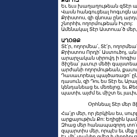
ՔԱՐՈԶ
Եւ եւս խաղաղութեան զՏէր ա
Վասն հանգուցեալ հոգւոցն ա
Քրիստոս, զի զնոսա ընդ արդա
շնորհիւ ողորմութեան Իւրոյ:
Ամենակալ Տէր Աստուա՛ծ մեր, 
ԱՂՕԹՔ
Տէ՛ր, ողորմեա՛, Տէ՛ր, ողորմեա՛
Քրիստոս Որդի՛ Աստուծոյ, ան
արարչական սիրովդ ի հոգիս 
Յիշեա՛ յաւուր մեծի գալստե
արժանի ողորմութեան, քաւու
Դասաւորեալ պայծառացո՛ ըն
դասուն, զի Դու ես Տէր եւ Ա
կենդանեաց եւ մեռելոց. եւ Քե
պատիւ այժմ եւ միշտ եւ յաւի
Օրհնեալ Տէր մեր Յ
Հա՛յր մեր, որ յերկինս ես, սու
արքայութիւն Քո: Եղիցին կամք
Զհաց մեր հանապազորդ տո՛ւր 
զպարտիս մեր, որպէս եւ մե
Եւ մի՛ տանիր զմեզ ի փորձութի