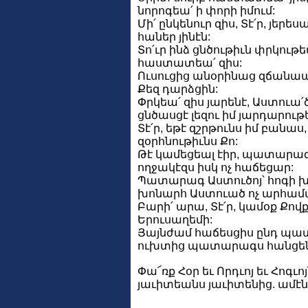
նորոգեա՛ ի փորի իմում:
Մի՛ ընկենուր զիս, Տէ՛ր, յերես
հաներ յինէն:
Տո՛ւր ինձ ցնծութիւն փրկութ
հաստատեա՛ զիս:
Ուսուցից անօրինաց զճանա
Քեզ դարձցին:
Փրկեա՛ զիս յարենէ, Աստուա՛
ցնծասցէ լեզու իմ յարդարութ
Տէ՛ր, եթէ զշրթունս իմ բանաս
զօրհնութիւնս Քո:
Թէ կամեցեալ էիր, պատարագ
ողջակէզս իսկ ոչ հաճեցար:
Պատարագ Աստուծոյ՝ հոգի խո
խոնարհ Աստուած ոչ արհամ
Բարի՛ արա, Տէ՛ր, կամօք Քով
Երուսաղեմի:
Յայնժամ հաճեսցիս ընդ պ
ուխտից պատարագս հանցեն 
Փա՜ռք Հօր եւ Որդւոյ եւ Հոգւոյ
յաւիտեանս յաւիտենից. ամէն