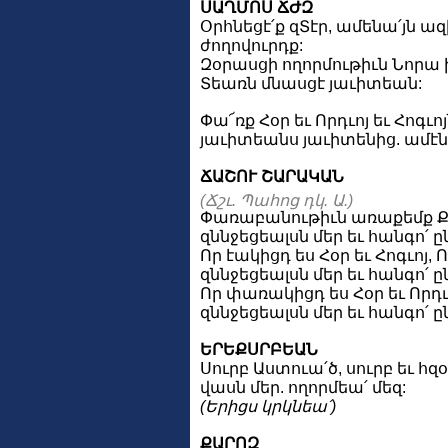
ՍԱՂՄՈՍ ՃԺԶ
Օրհնեցէ՛ք զՏէր, ամենա՛յն ազ
ժողովուրդք:
Զօրասցի ողորմութիւն Նորա ի
Տեառն մնասցէ յաւիտեան:
Փա՜ռք Հօր եւ Որդւոյ եւ Հոգւոյ
յաւիտեանս յաւիտենից. ամէն
ՃԱՇՈՒ ՇԱՐԱԿԱՆ
(Ճշւ. Պահոց դկ. Ա.)
Փառաբանութիւն առաքեմք Քեզ
զննջեցեալսն մեր եւ հանգո՛ ը
Որ էակիցդ ես Հօր եւ Հոգւոյ, 
զննջեցեալսն մեր եւ հանգո՛ ը
Որ փառակիցդ ես Հօր եւ Որդւո
զննջեցեալսն մեր եւ հանգո՛ ը
ԵՐԵՔՍՐԲԵԱՆ
Սուրբ Աստուա՛ծ, սուրբ եւ հզ
վասն մեր. ողորմեա՛ մեզ:
(Երիցս կրկնեա՛)
ՔԱՐՈԶ