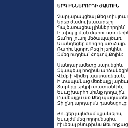
ԵՐԳ ԻՆՆԵՐՈՐԴԻ ԺԱՄՈՒՆ
Չարչարակցեալ Քեզ տիւ լուսո
Երեք ժամու խաւարելոյ,
Պայծառացեալ յիններորդին՝
Ի տիպ լրման մահու ստուերի
Ջա՛հդ լուսոյ մեծապայծառ,
Աւանդեցեր զհոգիդ առ Հայր.
Ռահիւ կցորդ Քեզ ի յերկինս
Զմեզ ուղղեա՛ Հոգւով Քոյին:
Սանդարամետք սարսեցին,
Զկապեալ հոգիսն արձակեցի
Վէմք ի Վիմէդ պատառեցան,
Ի տապանաց մեռեալք յարեա
Տարերք երկրի տատանէին,
Եւ աշխարհի սիւնք դողային.
Րամեալքս առ Քեզ պաղատես
Զի ընդ արդարսն դասեսցուք:
Ցուցեր յայնժամ սքանչելիս,
Եւ այժմ մեզ ողորմեսցիս.
Ւիւծեալ բնութիւնս Քեւ ողջաց