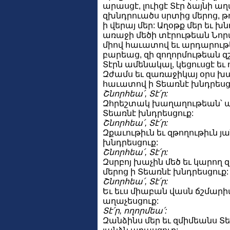
արասցէ, լուիցէ Տէր ձայնի ա
զխնդրուածս սրտից մերոց, թո
ի վերայ մեր: Աղօթք մեր եւ 
առաջի մեծի տէրութեան Նոր
միով հաւատով եւ արդարութ
բարեաց, զի զողորմութեան զշ
Տէրն ամենակալ, կեցուսցէ եւ 
Զժամս եւ զառաջիկայ օրս խ
հաւատով ի Տեառնէ խնդրեսց
Շնորհեա՛, Տէ՛ր:
Զհրեշտակ խաղաղութեան՝ 
Տեառնէ խնդրեսցուք:
Շնորհեա՛, Տէ՛ր:
Զքաւութիւն եւ զթողութիւն յ
խնդրեսցուք:
Շնորհեա՛, Տէ՛ր:
Զսրբոյ խաչին մեծ եւ կարող 
մերոց ի Տեառնէ խնդրեսցուք:
Շնորհեա՛, Տէ՛ր:
Եւ եւս միաբան վասն ճշմարիտ
աղաչեսցուք:
Տէ՛ր, ողորմեա՛:
Զանձինս մեր եւ զմիմեանս Տ