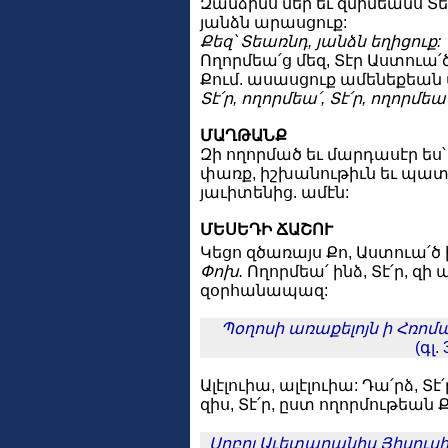
Զանձինս մեր եւ զմիմեանս Տ
յանձն արասցուք:
Քեզ՝ Տեառնդ, յանձն եղիցուք:
Ողորմեա՛ց մեզ, Տէր Աստուա՛
Քում. ասասցուք ամենեքեան
Տէ՛ր, ողորմեա՛, Տէ՛ր, ողորմեա՛
ՄԱՂԹԱՆՔ
Զի ողորմած եւ մարդասէր ես՝ 
փառք, իշխանութիւն եւ պատի
յաւիտենից. ամէն:
ՄԵՍԵԴԻ ՃԱՇՈՒ
Կեցո զծառայս Քո, Աստուա՛ծ ի
Փոխ.
Ողորմեա՛ ինձ, Տէ՛ր, զ
զօրհանապազ:
Պօղոսի առաքելոյն ի Հռոմա
(գլ.
Ալէլուիա, ալէլուիա: Դա՛րձ, Տէ
զիս, Տէ՛ր, ըստ ողորմութեան Ք
Սրբոյ Աւետարանիս Յիսուս