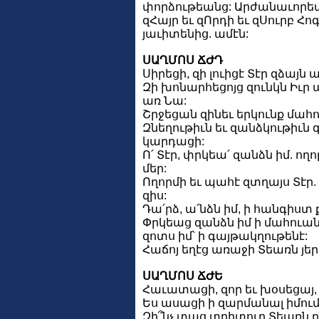
փորձութեանց: Արժանաւորեա
զՀայր եւ զՈրդի եւ զՍուրբ Հո
յաւիտենից. ամէն:
ՍԱՂՄՈՍ ՃԺԴ
Սիրեցի, զի լուիցէ Տէր զձայն 
Զի խոնարհեցոյց զունկն Իւր ա
առ Նա:
Շրջեցան զինեւ երկունք մահո
Զնեղութիւն եւ զանձկութիւն 
կարդացի:
Ո՛ Տէր, փրկեա՛ զանձն իմ. ո
մեր:
Ողորմի եւ պահէ զտղայս Տէր. 
զիս:
Դա՛րձ, ա՛նձն իմ, ի հանգիստ ք
Փրկեաց զանձն իմ ի մահուանէ
զոտս իմ՝ ի գայթակղութենէ:
Հաճոյ եղէց առաջի Տեառն յե
ՍԱՂՄՈՍ ՃԺԵ
Հաւատացի, զոր եւ խօսեցայ, ե
Ես ասացի ի զարմանալ իմում,
Զի՞նչ տաց տրիտուր Տեառն ըն