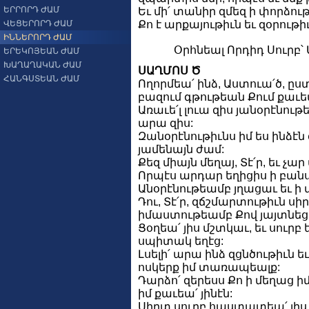
ԵՐՐՈՐԴ ԺԱՄ
Եւ մի՛ տանիր զմեզ ի փորձութի
ՎԵՑԵՐՈՐԴ ԺԱՄ
Քո է արքայութիւն եւ զօրութ
ԻՆՆԵՐՈՐԴ ԺԱՄ
Օրհնեալ Որդիդ Սուրբ՝
ԵՐԵԿՈՅԵԱՆ ԺԱՄ
ԽԱՂԱՂԱԿԱՆ ԺԱՄ
ՍԱՂՄՈՍ Ծ
ՀԱՆԳՍՏԵԱՆ ԺԱՄ
Ողորմեա՛ ինձ, Աստուա՛ծ, ըս
բազում գթութեան Քում քաւեա
Առաւե՛լ լուա զիս յանօրէնութե
արա զիս:
Զանօրէնութիւնս իմ ես ինձէն 
յամենայն ժամ:
Քեզ միայն մեղայ, Տէ՛ր, եւ չ
Որպէս արդար եղիցիս ի բանս 
Անօրէնութեամբ յղացաւ եւ ի մ
Դու, Տէ՛ր, զճշմարտութիւն սի
իմաստութեամբ Քով յայտնեցե
Ցօղեա՛ յիս մշտկաւ, եւ սուրբ ե
սպիտակ եղէց:
Լսելի՛ արա ինձ զցնծութիւն ե
ոսկերք իմ տառապեալք:
Դարձո՛ զերեսս Քո ի մեղաց ի
իմ քաւեա՛ յինէն:
Սիրտ սուրբ հաստատեա՛ յիս, 