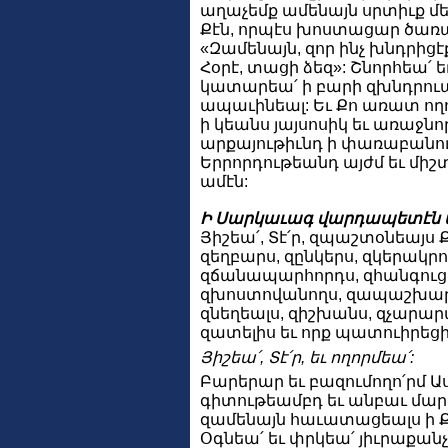
աղաչեմք ամենայն սրտիւք մե
Քէն, որպէս խոստացար ծառա
«Զամենայն, զոր ինչ խնդրիցէ
Հօրէ, տացի ձեզ»: Շնորհեա՛ 
կատարեա՛ ի բարի զխնդրուած
ապաւինեալ: Եւ Քո առատ ող
ի կեանս յայսոսիկ եւ առաջնո
արքայութիւնդ ի փառաբանու
Երրորդութեանդ այժմ եւ միշ
ամէն:
Ի Սարկաւագ վարդապետէն 
Յիշեա՛, Տէ՛ր, զպաշտօնեայս 
զեղբարս, զընկերս, զկերակր
զճանապարհորդս, զհանգուց
զխոստովանողս, զապաշխարող
զնեղեալս, զիշխանս, զչարար
զատելիս եւ որք պատուիրեց
Յիշեա՛, Տէ՛ր, եւ ողորմեա՛:
Բարերար եւ բազումողո՛րմ 
գիտութեամբդ եւ անբաւ մար
զամենայն հաւատացեալս ի Քե
Օգնեա՛ եւ փրկեա՛ յիւրաքանչ