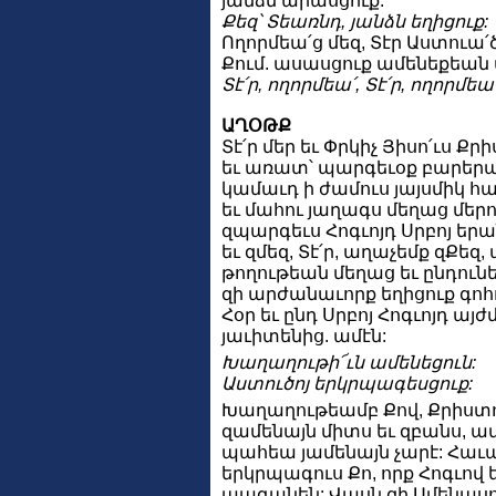
յանձն արասցուք:
Քեզ՝ Տեառնդ, յանձն եղիցուք:
Ողորմեա՛ց մեզ, Տէր Աստուա՛
Քում. ասասցուք ամենեքեան
Տէ՛ր, ողորմեա՛, Տէ՛ր, ողորմեա՛
ԱՂՕԹՔ
Տէ՛ր մեր եւ Փրկիչ Յիսո՛ւս Ք
եւ առատ՝ պարգեւօք բարերար
կամաւդ ի ժամուս յայսմիկ 
եւ մահու յաղագս մեղաց մե
զպարգեւս Հոգւոյդ Սրբոյ եր
եւ զմեզ, Տէ՛ր, աղաչեմք զՔե
թողութեան մեղաց եւ ընդունե
զի արժանաւորք եղիցուք գոհ
Հօր եւ ընդ Սրբոյ Հոգւոյդ այ
յաւիտենից. ամէն:
Խաղաղութի՜ւն ամենեցուն:
Աստուծոյ երկրպագեսցուք:
Խաղաղութեամբ Քով, Քրիստոս 
զամենայն միտս եւ զբանս, ամ
պահեա յամենայն չարէ: Հաւ
երկրպագուս Քո, որք Հոգւով
պագանեն: Վասն զի Ամենասու