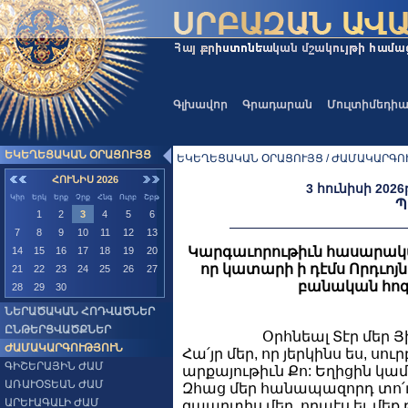
Գլխավոր
Գրադարան
Մուլտիմեդի
ԵԿԵՂԵՑԱԿԱՆ ՕՐԱՑՈՒՅՑ
ԵԿԵՂԵՑԱԿԱՆ ՕՐԱՑՈՒՅՑ / ԺԱՄԱԿԱՐԳՈՒ
ՀՈՒՆԻՍ 2026
3 հունիսի 2026
Կիր
Երկ
Երք
Չրք
Հնգ
Ուրբ
Շբթ
Պ
1
2
3
4
5
6
7
8
9
10
11
12
13
Կարգաւորութիւն հասարակա
14
15
16
17
18
19
20
որ կատարի ի դէմս Որդւոյն 
21
22
23
24
25
26
27
բանական հոգ
28
29
30
ՆԵՐԱԾԱԿԱՆ ՀՈԴՎԱԾՆԵՐ
ԸՆԹԵՐՑՎԱԾՔՆԵՐ
Օրհնեալ Տէր մեր Յ
ԺԱՄԱԿԱՐԳՈՒԹՅՈՒՆ
Հա՛յր մեր, որ յերկինս ես, սու
ԳԻՇԵՐԱՅԻՆ ԺԱՄ
արքայութիւն Քո: Եղիցին կամք
ԱՌԱՒՕՏԵԱՆ ԺԱՄ
Զհաց մեր հանապազորդ տո՛ւր 
ԱՐԵՒԱԳԱԼԻ ԺԱՄ
զպարտիս մեր, որպէս եւ մե