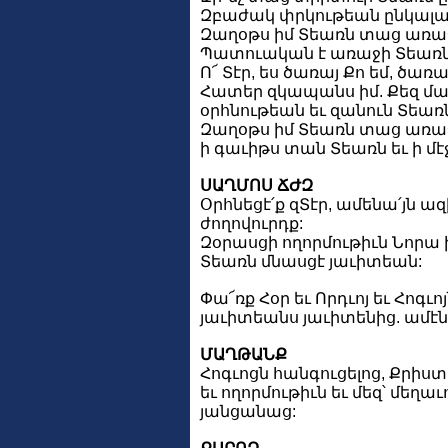
Զբաժակ փրկութեան ընկալայ
Զաղօթս իմ Տեառն տաց առաջ
Պատուական է առաջի Տեառն 
Ո՜ Տէր, ես ծառայ Քո եմ, ծառ
Հատեր զկապանս իմ. Քեզ 
օրհնութեան եւ զանուն Տեառ
Զաղօթս իմ Տեառն տաց առաջ
ի գաւիթս տան Տեառն եւ ի մէջ
ՍԱՂՄՈՍ ՃԺԶ
Օրհնեցէ՛ք զՏէր, ամենա՛յն ազ
ժողովուրդք:
Զօրասցի ողորմութիւն Նորա ի
Տեառն մնասցէ յաւիտեան:
Փա՜ռք Հօր եւ Որդւոյ եւ Հոգւոյ
յաւիտեանս յաւիտենից. ամէն
ՄԱՂԹԱՆՔ
Հոգւոցն հանգուցելոց, Քրիս
եւ ողորմութիւն եւ մեզ՝ մեղա
յանցանաց: