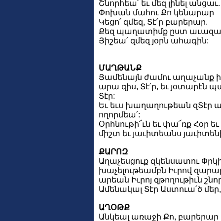
Շնորհեա՛ եւ մեզ լինել անցաւ.
Փոխան մահու Քո կենարար
Կեցո՛ զմեզ, Տէ՛ր բարերար.
Քեզ պաղատիմք ըստ աւազա
Յիշեա՛ զմեզ յօրն ահագին:
ՄԱՂԹԱՆՔ
Յամենայն ժամու աղաչանք իմ 
արա զիս, Տէ՛ր, եւ յօտարէն 
Տէր:
Եւ եւս խաղաղութեան զՏէր աղա
ողորմեա՛:
Օրհնութի՜ւն եւ փա՜ռք Հօր եւ 
միշտ եւ յաւիտեանս յաւիտենի
ՔԱՐՈԶ
Աղաչեսցուք զկենսատու Փրկի
խաչելութեամբն Իւրով զարա
արեան Իւրոյ զթողութիւն շնոր
Ամենակալ Տէր Աստուա՛ծ մեր, 
ԱՂՕԹՔ
Անկեալ առաջի Քո, բարերար 