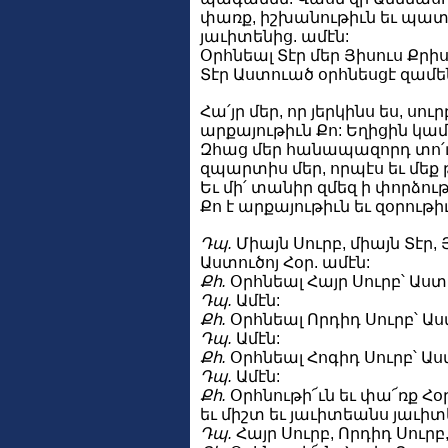
փառք, իշխանութիւն եւ պատի
յաւիտենից. ամէն:
Օրհնեալ Տէր մեր Յիսուս Քրի
Տէր Աստուած օրհնեսցէ զամե
Հա՛յր մեր, որ յերկինս ես, սու
արքայութիւն Քո: Եղիցին կամք
Զհաց մեր հանապազորդ տո՛ւր 
զպարտիս մեր, որպէս եւ մե
Եւ մի՛ տանիր զմեզ ի փորձութի
Քո է արքայութիւն եւ զօրութ
Դպ.
Միայն Սուրբ, միայն Տէր,
Աստուծոյ Հօր. ամէն:
Քհ.
Օրհնեալ Հայր Սուրբ՝ Աս
Դպ.
Ամէն:
Քհ.
Օրհնեալ Որդիդ Սուրբ՝ Ա
Դպ.
Ամէն:
Քհ.
Օրհնեալ Հոգիդ Սուրբ՝ Ա
Դպ.
Ամէն:
Քհ.
Օրհնութի՜ւն եւ փա՜ռք Հօր 
եւ միշտ եւ յաւիտեանս յաւիտ
Դպ.
Հայր Սուրբ, Որդիդ Սուրբ,