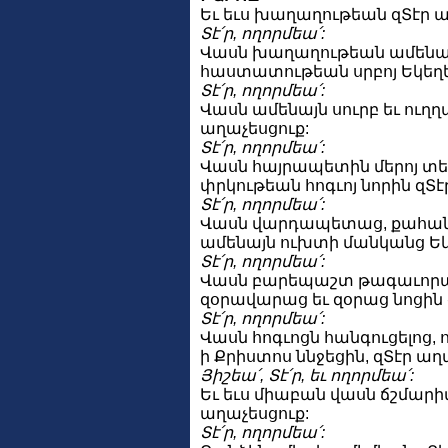
Եւ եւս խաղաղութեան զՏէր ա
Տէ՛ր, ողորմեա՛:
Վասն խաղաղութեան ամենայ
հաստատութեան սրբոյ Եկեղեց
Տէ՛ր, ողորմեա՛:
Վասն ամենայն սուրբ եւ ու
աղաչեսցուք:
Տէ՛ր, ողորմեա՛:
Վասն հայրապետին մերոյ տեա
փրկութեան հոգւոյ նորին զՏէ
Տէ՛ր, ողորմեա՛:
Վասն վարդապետաց, քահանա
ամենայն ուխտի մանկանց Եկե
Տէ՛ր, ողորմեա՛:
Վասն բարեպաշտ թագաւորա
զօրավարաց եւ զօրաց նոցին 
Տէ՛ր, ողորմեա՛:
Վասն հոգւոցն հանգուցելոց, 
ի Քրիստոս ննջեցին, զՏէր աղ
Յիշեա՛, Տէ՛ր, եւ ողորմեա՛:
Եւ եւս միաբան վասն ճշմարիտ
աղաչեսցուք:
Տէ՛ր, ողորմեա՛: