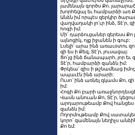
Յիշեցի զաւուրսն զառաջինս,
յամենայն գործս Քո. յարարա
խորհեցայ եւ համբարձի առ Քե
Անձն իմ որպէս զերկիր ծարաւ
վաղվաղակի լո՛ւր ինձ, Տէ՛ր, զ
հոգի իմ:
Մի՛ դարձուցաներ զերեսս Քո 
այնոցիկ, ոյք իջանեն ի գուբ:
Լսելի՛ արա ինձ առաւօտու զո
զի ես ի Քեզ, Տէ՛ր, յուսացայ:
Ցո՛յց ինձ ճանապարհ, յոր եւ 
Տէ՛ր, համբարձի զանձն իմ:
Փրկեա՛ զիս ի թշնամեաց իմոց,
ապաւէն ինձ արարի:
Ուսո՛ ինձ առնել զկամս Քո, զ
իմ:
Հոգի Քո բարի առաջնորդեսցէ 
Վասն անուան Քո, Տէ՛ր, կեցու
արդարութեամբ Քով հանցես 
զանձն իմ:
Ողորմութեամբ Քով սատակեա
կորո՛ զամենայն նեղիչս անձին
Քո եմ: