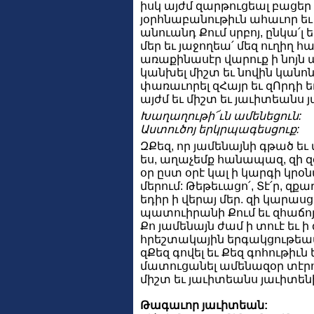
իսկ այժմ զարթուցեալ բացեր
յօրհնաբանութիւն ահաւոր ե
անուանդ Քում սրբոյ, ընկա՛լ
մեր եւ յաջողեա՛ մեզ ուղիղ հ
առաքինասէր վարուք ի նոյն
կանխել միշտ եւ նովին կան
փառաւորել զՀայր եւ զՈրդի ե
այժմ եւ միշտ եւ յաւիտեանս 
Խաղաղութի՜ւն ամենեցուն:
Աստուծոյ երկրպագեսցուք:
ԶՔեզ, որ յամենայնի գթած եւ
ես, աղաչեմք հանապազ, զի զ
օր ըստ օրէ կալ ի կարգի կր
մերում: Թեթեւացո՛, Տէ՛ր, զքաղ
եդիր ի վերայ մեր. զի կարասց
պատուիրանի Քում եւ զհաճո
Քո յամենայն ժամ ի տուէ եւ ի 
հրեշտակային երգակցութեամբ
զՔեզ գովել եւ Քեզ գոհութիւն
մատուցանել ամենազօր տէրո
միշտ եւ յաւիտեանս յաւիտենի
Թագաւոր յաւիտեան: