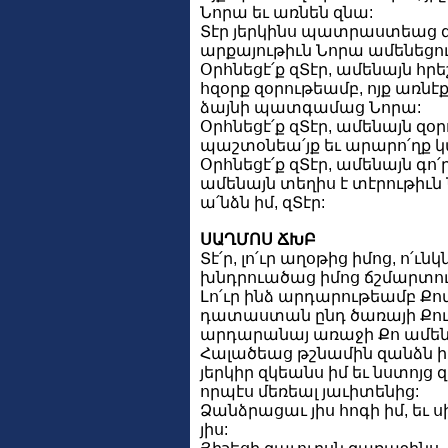
Նորա եւ առնեն զնա:
Տէր յերկինս պատրաստեաց զ
արքայութիւն Նորա ամենեցու
Օրհնեցէ՛ք զՏէր, ամենայն հր
հզօրք զօրութեամբ, ոյք առնէք
ձայնի պատգամաց Նորա:
Օրհնեցէ՛ք զՏէր, ամենայն զօր
պաշտօնեա՛յք եւ արարո՛ղք 
Օրհնեցէ՛ք զՏէր, ամենայն գո՛
ամենայն տեղիս է տէրութիւն 
ա՛նձն իմ, զՏէր:
ՍԱՂՄՈՍ ՃԽԲ
Տէ՛ր, լո՛ւր աղօթից իմոց, ո՛ւնկ
խնդրուածաց իմոց ճշմարտու
Լո՛ւր ինձ արդարութեամբ Քով
դատաստան ընդ ծառայի Քում,
արդարանայ առաջի Քո ամեն
Հալածեաց թշնամին զանձն 
յերկիր զկեանս իմ եւ նստոյց
որպէս մեռեալ յաւիտենից:
Ձանձրացաւ յիս հոգի իմ, եւ 
յիս: