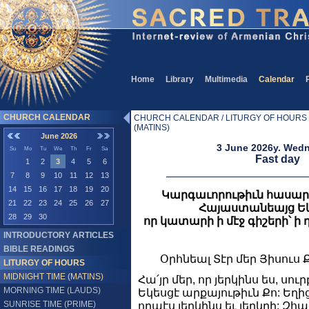
Home
Library
Multimedia
Calendar
CHURCH CALENDAR
CHURCH CALENDAR / LITURGY OF HOURS /
(MATINS)
June 2026
3 June 2026y. Wed
Su
Mo
Tu
We
Th
Fr
Sa
Fast day
1
2
3
4
5
6
7
8
9
10
11
12
13
14
15
16
17
18
19
20
Կարգաւորութիւն հասա
21
22
23
24
25
26
27
Հայաստանեայց Եկե
28
29
30
որ կատարի ի մէջ գիշերի՝ ի 
INTRODUCTORY ARTICLES
BIBLE READINGS
Օրհնեալ Տէր մեր Յիսուս 
LITURGY OF HOURS
MIDNIGHT TIME (MATINS)
Հա՛յր մեր, որ յերկինս ես, սու
MORNING TIME (LAUDS)
Եկեսցէ արքայութիւն Քո: Եղի
SUNRISE TIME (PRIME)
որպէս յերկինս եւ յերկրի: Զհա