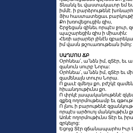
Տնանկ եւ վաստակաւոր եմ ես
իմմէ. ի բարձրութենէ խոնարհ
Յիս հաստատեցաւ բարկութիւ
Քո խռովեցուցին զիս,
Շրջեցան զինեւ որպէս ջուր, 
պաշարեցին զիս ի միասին:
Հեռի արարեր յինէն զբարեկա
իմ վասն թշուառութեան իմոյ:
ՍԱՂՄՈՍ ՃԲ
Օրհնեա՛, ա՛նձն իմ, զՏէր, եւ 
զանուն սուրբ Նորա:
Օրհնեա՛, ա՛նձն իմ, զՏէր եւ 
զամենայն տուրս Նորա.
Ո քաւէ զմեղս քո, բժշկէ զամե
հիւանդութիւնս քո.
Ո փրկէ յապականութենէ զկե
զքեզ ողորմութեամբ եւ գթու
Ո լնու ի բարութենէ զցանկութ
որպէս արծուոյ մանկութիւն ք
Առնէ ողորմութիւնս Տէր եւ ի
զրկելոց:
Եցոյց Տէր զճանապարհս Իւր 