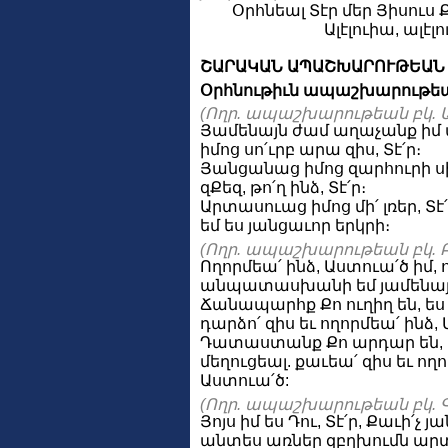
Օրհնեալ Տէր մեր Յիսուս 
Ալէլուիա, ալէլ
ՇԱՐԱԿԱՆ ԱՊԱՇԽԱՐՈՒԹԵԱՆ
Օրհնութիւն ապաշխարութեա
(Ողր. ապաշխարութեան բկ. Ա
Յամենայն ժամ աղաչանք իմ ա
իմոց սո՛ւրբ արա զիս, Տէ՛ր։
Յանցանաց իմոց զարհուրի ս
զՔեզ, թո՛ղ ինձ, Տէ՛ր։
Արտասուաց իմոց մի՛ լռեր, Տ
եմ ես յանցաւոր երկրի։
(Ողր. ապաշխարութեան բկ. Բ
Ողորմեա՛ ինձ, Աստուա՛ծ իմ, 
անպատասխանի եմ յամենայնի,
Ճանապարհք Քո ուղիղ են, ես 
դարձո՛ զիս եւ ողորմեա՛ ինձ,
Դատաստանք Քո արդար են, ե
մեղուցեալ. քաւեա՛ զիս եւ ողո
Աստուա՛ծ:
(Ողր. ապաշխարութեան բկ. Գ
Յոյս իմ ես Դու, Տէ՛ր, Քաւի՛չ 
անտես առներ զբղխումն արտ