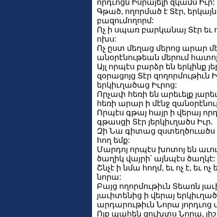
որդւոցն Իսրայելի զկամս Իւր:
Գթած, ողորմած է Տէր, երկայ
բազումողորմ:
Ոչ ի սպառ բարկանայ Տէր եւ
ոխս:
Ոչ ըստ մեղաց մերոց արար մե
անօրէնութեան մերում հատոյ
Այլ որպէս բարձր են երկինք յե
զօրացոյց Տէր զողորմութիւն Ի
երկիւղածաց Իւրոց:
Որչափ հեռի են արեւելք յարե
հեռի արար ի մէնջ զանօրէնու
Որպէս գթայ հայր ի վերայ որդ
գթասցի Տէր յերկիւղածս Իւր.
Զի Նա գիտաց զստեղծուածս մե
հող եմք:
Մարդոյ որպէս խոտոյ են աւու
ծաղիկ վայրի՝ այնպէս ծաղկէ:
Շնչէ ի նմա հողմ, եւ ոչ է, եւ ոչ
նորա:
Բայց ողորմութիւն Տեառն յա
յաւիտենից ի վերայ երկիւղած
արդարութիւն Նորա յորդւոց մի
Ոյք պահեն զուխտս Նորա, յ