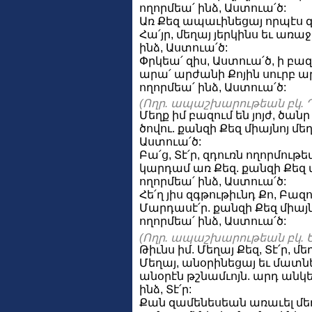
ողորմեա՛ ինձ, Աստուա՛ծ:
Առ Քեզ ապաւինեցայ որպէս 
Հա՛յր, մեղայ յերկինս եւ առաջ
ինձ, Աստուա՛ծ:
Փրկեա՛ զիս, Աստուա՛ծ, ի բազ
արա՛ արժանի Քոյին սուրբ ա
ողորմեա՛ ինձ, Աստուա՛ծ:
(Ողր. ապաշխարութեան բկ. Դ
Մեղք իմ բազում են յոյժ, ծան
ծովու. քանզի Քեզ միայնոյ մեղ
Աստուա՛ծ:
Բա՛ց, Տէ՛ր, զդուռն ողորմութե
կարդամ առ Քեզ. քանզի Քեզ մ
ողորմեա՛ ինձ, Աստուա՛ծ:
Հե՛ղ յիս զգթութիւնդ Քո, Բազո
Մարդասէ՛ր. քանզի Քեզ միայն
ողորմեա՛ ինձ, Աստուա՛ծ:
(Ողր. ապաշխարութեան բկ. Ե
Թիւնս իմ. Մեղայ Քեզ, Տէ՛ր, մե
Մեղայ, անօրինեցայ եւ մատնե
անօրէն թշնամւոյն. արդ անկե
ինձ, Տէ՛ր:
Քան զամենեսեան առաւել մեղա