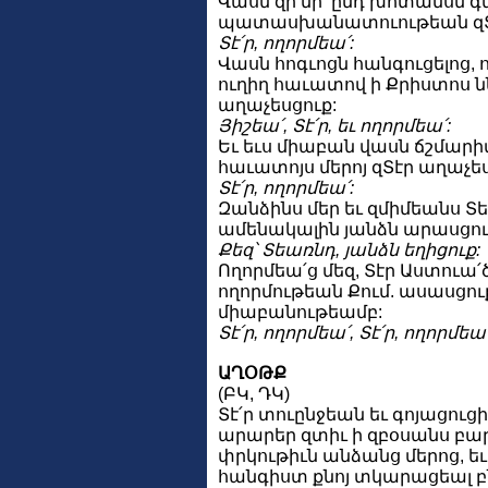
Վասն զի մի՛ ընդ խոտանսն գ
պատասխանատուութեան զՏէ
Տէ՛ր, ողորմեա՛:
Վասն հոգւոցն հանգուցելոց, 
ուղիղ հաւատով ի Քրիստոս նն
աղաչեսցուք:
Յիշեա՛, Տէ՛ր, եւ ողորմեա՛:
Եւ եւս միաբան վասն ճշմարիտ
հաւատոյս մերոյ զՏէր աղաչես
Տէ՛ր, ողորմեա՛:
Զանձինս մեր եւ զմիմեանս Տ
ամենակալին յանձն արասցու
Քեզ՝ Տեառնդ, յանձն եղիցուք:
Ողորմեա՛ց մեզ, Տէր Աստուա՛ծ
ողորմութեան Քում. ասասցո
միաբանութեամբ:
Տէ՛ր, ողորմեա՛, Տէ՛ր, ողորմեա՛
ԱՂՕԹՔ
(ԲԿ, ԴԿ)
Տէ՛ր տուընջեան եւ գոյացուցի՛
արարեր զտիւ ի զբօսանս բա
փրկութիւն անձանց մերոց, եւ 
հանգիստ քնոյ տկարացեալ բն