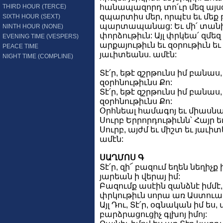
THIRD HOUR (TERCE)
հանապազորդ տո՛ւր մեզ այսօր
զպարտիս մեր, որպէս եւ մեք 
SIXTH HOUR (SEXT)
պարտապանաց: Եւ մի՛ տանի
NINTH HOUR (NONE)
փորձութիւն: Այլ փրկեա՛ զմեզ 
EVENING TIME (VESPERS)
արքայութիւն եւ զօրութիւն ե
PEACE TIME
յաւիտեանս. ամէն:
NIGHT TIME (COMPLINE)
Տէ՛ր, եթէ զշրթունս իմ բանաս
զօրհնութիւնս Քո:
Տէ՛ր, եթէ զշրթունս իմ բանաս
զօրհնութիւնս Քո:
Օրհնեալ համագոյ եւ միաս
Սուրբ Երրորդութիւնն՝ Հայր ե
Սուրբ, այժմ եւ միշտ եւ յաւի
ամէն:
ՍԱՂՄՈՍ Գ
Տէ՛ր, զի՜ բազում եղեն նեղիչք 
յարեան ի վերայ իմ:
Բազումք ասէին զանձնէ իմմէ, 
փրկութիւն սորա առ Աստուած
Այլ Դու, Տէ՛ր, օգնական իմ ես,
բարձրացուցիչ գլխոյ իմոյ: