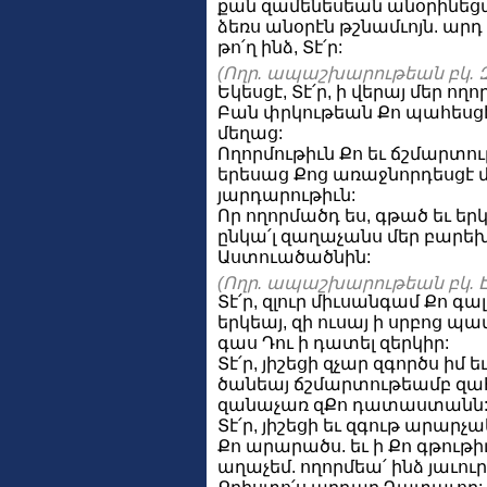
քան զամենեսեան անօրինեցա
ձեռս անօրէն թշնամւոյն. արդ
թո՛ղ ինձ, Տէ՛ր:
(Ողր. ապաշխարութեան բկ. Զ
Եկեսցէ, Տէ՛ր, ի վերայ մեր ողո
Բան փրկութեան Քո պահեսցէ
մեղաց:
Ողորմութիւն Քո եւ ճշմարտութ
երեսաց Քոց առաջնորդեսցէ մ
յարդարութիւն:
Որ ողորմածդ ես, գթած եւ եր
ընկա՛լ զաղաչանս մեր բարե
Աստուածածնին:
(Ողր. ապաշխարութեան բկ. Է
Տէ՛ր, զլուր միւսանգամ Քո գա
երկեայ, զի ուսայ ի սրբոց պ
գաս Դու ի դատել զերկիր:
Տէ՛ր, յիշեցի զչար զգործս իմ 
ծանեայ ճշմարտութեամբ զահ
զանաչառ զՔո դատաստանն
Տէ՛ր, յիշեցի եւ զգութ արարչ
Քո արարածս. եւ ի Քո գթութ
աղաչեմ. ողորմեա՛ ինձ յաւուր