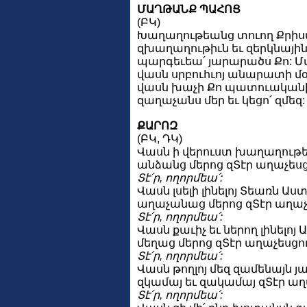
ՄԱՂԹԱՆՔ ՊԱՀՈՑ
(ԲԿ)
Խաղաղութեանց տուող Քրիստ
զխաղաղութիւն եւ զերկնային
պարգեւեա՛ յարարածս Քո: Մա
վասն սրբուհւոյ անարատի մօր
վասն խաչի Քո պատուականի
զաղաչանս մեր եւ կեցո՛ զմեզ:
ՔԱՐՈԶ
(ԲԿ, ԴԿ)
Վասն ի վերուստ խաղաղութե
անձանց մերոց զՏէր աղաչեսց
Տէ՛ր, ողորմեա՛:
Վասն լսելի լինելոյ Տեառն Աստ
աղաչանաց մերոց զՏէր աղաչ
Տէ՛ր, ողորմեա՛:
Վասն քաւիչ եւ ներող լինելոյ 
մեղաց մերոց զՏէր աղաչեսցու
Տէ՛ր, ողորմեա՛:
Վասն թողլոյ մեզ զամենայն յ
զկամայ եւ զակամայ զՏէր աղ
Տէ՛ր, ողորմեա՛: