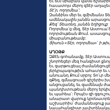
Եւ եւս միաբան վասն ճշմարիտ
հաւատոյս մերոյ զՏէր աղաչես
Տէ՛ր, ողորմեա՛:
Զանձինս մեր եւ զմիմեանս Տ
ամենակալին յանձն արասցու
Քեզ՝ Տեառնդ, յանձն եղիցուք:
Ողորմեա՛ց մեզ, Տէր Աստուա՛ծ
ողորմութեան Քում. ասասցո
միաբանութեամբ:
Յիսուն «Տէր, ողորմեա»` ի թիւ
ԱՂՕԹՔ
ԶՔէն գոհանամք, Տէր Աստուա՛
շնորհեցեր մեզ հանգիստ քն
Եւ զարթուցեալ ժամանեցուցե
յերկրպագութիւն ահաւոր եւ
անուանդ Քում սրբոյ: Տո՛ւր մե
զՔեզ, զմնացուած գիշերիս 
անցուցանել. եւ զամենայն 
պանդխտութեան մերոյ երկիւ
եւ պահեա՛: Որպէս զի զգուշո
անարատ վարուք կրօնաւորեա
աշխարհիս՝ ժամանեսցուք յա
նաւահանգիստ յաւիտենական