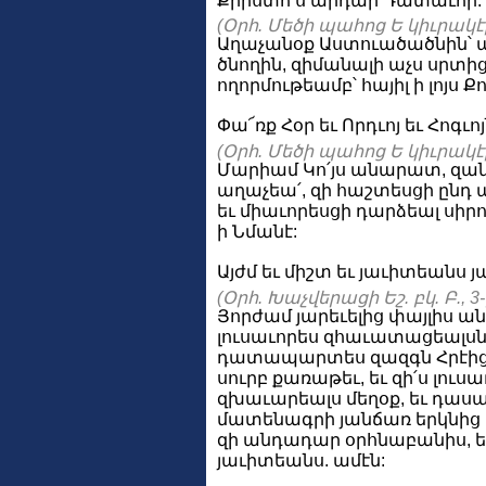
Քրիստո՛ս արդար Դատաւոր:
(Օրհ. Մեծի պահոց Ե կիւրակէի 
Աղաչանօք Աստուածածնին՝
ծնողին, զիմանալի աչս սրտի
ողորմութեամբ՝ հայիլ ի լոյս Ք
Փա՜ռք Հօր եւ Որդւոյ եւ Հոգւոյ
(Օրհ. Մեծի պահոց Ե կիւրակէի 
Մարիամ Կո՛յս անարատ, զ
աղաչեա՛, զի հաշտեսցի ընդ ա
եւ միաւորեսցի դարձեալ սիր
ի Նմանէ:
Այժմ եւ միշտ եւ յաւիտեանս յ
(Օրհ. Խաչվերացի Եշ. բկ. Բ., 3
Յորժամ յարեւելից փայլիս ան
լուսաւորես զհաւատացեալսն
դատապարտես զազգն Հրէից 
սուրբ քառաթեւ, եւ զի՛ս լուս
զխաւարեալս մեղօք, եւ դաս
մատենագրի յանճառ երկնից
զի անդադար օրհնաբանիս, ե
յաւիտեանս. ամէն: