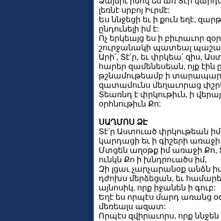
Ձայնիւ իմով ես առ Տէր կարդաց
լեռնէ սրբոյ Իւրմէ:
Ես ննջեցի եւ ի քուն եղէ, զարթ
ընդունելի իմ է:
Ոչ երկեայց ես ի բիւրաւոր զօ
շուրջանակի պատեալ պաշար
Արի՛, Տէ՛ր, եւ փրկեա՛ զիս, Աս
հարեր զամենեսեան, ոյք էին 
թշնամութեամբ ի տարապարտ
զատամունս մեղաւորաց փշր
Տեառնդ է փրկութիւն, ի վերա
օրհնութիւն Քո:
ՍԱՂՄՈՍ ՁԷ
Տէ՛ր Աստուած փրկութեան իմո
կարդացի եւ ի գիշերի առաջի 
Մտցեն աղօթք իմ առաջի Քո, 
ունկն Քո ի խնդրուածս իմ,
Զի լցաւ չարչարանօք անձն իմ,
դժոխս մերձեցան, եւ համարե
այնոսիկ, որք իջանեն ի գուբ:
Եղէ ես որպէս մարդ առանց օ
մեռեալս ազատ:
Որպէս զվիրաւորս, որք ննջեն