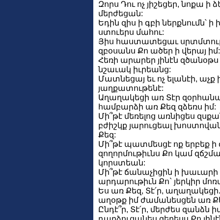
Զորս Դու ոչ յիշեցեր, նոքա ի 
մերժեցան:
Եդին զիս ի գբի ներքնումն՝ ի
ստուերս մահու:
Յիս հաստատեցաւ սրտմտութ
զբօսանս Քո ածեր ի վերայ իմ:
Հեռի արարեր յինէն զծանօթս ի
նշաւակ իւրեանց:
Մատնեցայ եւ ոչ ելանէի, աչ
յաղքատութենէ:
Աղաղակեցի առ Տէր զօրհան
համբարձի առ Քեզ զձեռս իմ:
Մի՞թէ մեռելոց առնիցես զսքան
բժիշկք յարուցեալ խոստովա
Քեզ:
Մի՞թէ պատմեսցէ ոք երբեք ի
զողորմութիւնս Քո կամ զճշմա
կորստեան:
Մի՞թէ ճանաչիցին ի խաւարի 
արդարութիւն Քո` յերկիր մոռ
Ես առ Քեզ, Տէ՛ր, աղաղակեց
աղօթք իմ ժամանեսցեն առ Ք
Ընդէ՞ր, Տէ՛ր, մերժես զանձն ի
դարձուցանես զերեսս Քո յինէ