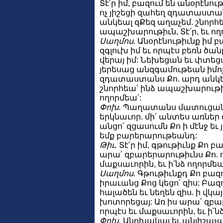
Տէ՛ր իմ, բազում են անօրէնութ
ոչ յիշեցի զահեղ զդատաստա
անկեալ զՔեզ աղաչեմ. շնորհե
ապաշխարութիւն, Տէ՛ր, եւ ող
Սաղմոս.
Անօրէնութիւնք իմ 
զգլուխ իմ եւ որպէս բեռն ծա
վերայ իմ: Նեխեցան եւ փտեց
յերեսաց անզգամութեան իմոյ.
զդատաստանս Քո. արդ անկե
շնորհեա՛ ինձ ապաշխարութիւն
ողորմեա՛:
Փոխ.
Պաղատանս մատուցանեմ
երկնաւոր. մի՛ անտես առներ 
անցո՛ զցասումն Քո ի մէնջ եւ
եմք բարերարութեանդ:
Թիւ.
Տէ՛ր իմ, գթութիւնք Քո բազ
արա՛ զբարերարութիւնս Քո. 
մաքսաւորին, եւ ի՛նձ ողորմեա
Սաղմոս.
Գթութիւնքդ Քո բազու
իրաւանց Քոց կեցո՛ զիս: Բազո
հալածեն եւ նեղեն զիս. ի վկա
խոտորեցայ: Առ իս արա՛ զբա
որպէս եւ մաքսաւորին, եւ ի՛ն
Փոխ.
Անոխակալ եւ անյիշաչա՛