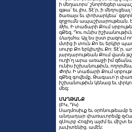
ի մեղաւորս՝ շնորհեցեր ապա
գթա՛ եւ յիս, Տէ՛ր, ի մեղուցեա
ծառայս եւ փոխարկեա՛ զգոր
զղջումն ապաշխարութեան. եւ
Թիւ.
Ի տաճարի Քում սրբութ
զՔեզ. Դու ունիս իշխանութիւն
Սաղմոս.
Այլ ես ըստ բազում 
մտից ի տուն Քո եւ երկիր պ
սուրբ Քո երկիւղիւ Քո: Տէ՛ր,
յարդարութեան Քում վասն թշ
ուղի՛ղ արա առաջի իմ զճան
ունիս իշխանութիւն, ողորմեա՛
Փոխ.
Ի տաճարի Քում սրբո
զՔեզ գովեմք, Թագաւո՛ր փառ
իշխանութիւն կենաց եւ փրկո
մեզ:
ՄԱՂԹԱՆՔ
(ԲԿ, ԴԿ)
Սաղմոսիւք եւ օրհնութեամբ ե
անդադար փառաւորեմք զՀայր
զՍուրբ Հոգիդ այժմ եւ միշտ 
յաւիտենից. ամէն: