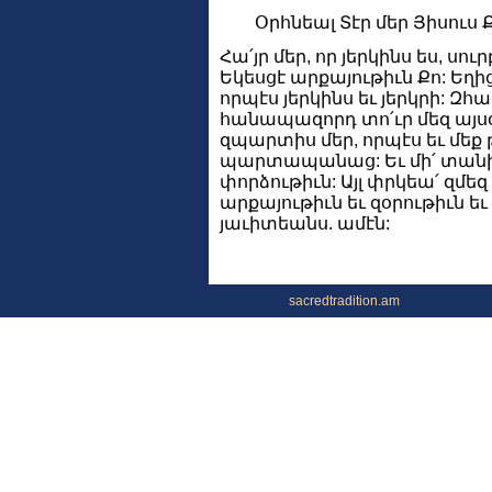
Օրհնեալ Տէր մեր Յիսուս 
Հա՛յր մեր, որ յերկինս ես, սու
Եկեսցէ արքայութիւն Քո: Եղի
որպէս յերկինս եւ յերկրի: Զհա
հանապազորդ տո՛ւր մեզ այսօր
զպարտիս մեր, որպէս եւ մեք 
պարտապանաց: Եւ մի՛ տանի
փորձութիւն: Այլ փրկեա՛ զմեզ 
արքայութիւն եւ զօրութիւն ե
յաւիտեանս. ամէն:
sacredtradition.am