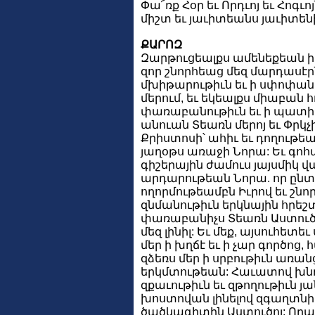
Փա՜ռք Հօր եւ Որդւոյ եւ Հոգւոյ
միշտ եւ յաւիտեանս յաւիտենի
ՔԱՐՈԶ
Զարթուցեալքս ամենեքեան ի 
զոր շնորհեաց մեզ մարդասէր
մխիթարութիւն եւ ի սփոփա
մերում, եւ եկեալքս միաբան հ
փառաբանութիւն եւ ի պատի
անուան Տեառն մերոյ եւ Փրկչ
Քրիստոսի՝ ահիւ եւ դողութե
յաղօթս առաջի Նորա: Եւ գոհ
գիշերային ժամուս յայսմիկ վ
արդարութեան Նորա. որ ընտ
ողորմութեամբն Իւրով եւ շնո
զնմանութիւն երկնային հրե
փառաբանիչս Տեառն Աստուծո
մեզ լինիլ: Եւ մեք, այսուհետե
մեր ի խղճէ եւ ի չար գործոց,
զձեռս մեր ի սրբութիւն առան
երկմտութեան: Հաւատով խնդ
զքաւութիւն եւ զթողութիւն յ
խոստովան լինելով զգաղտնի
ծածկագիտին Աստուծոյ: Որպէ