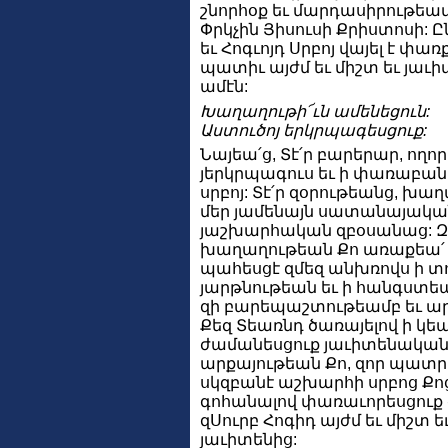
շնորհօք եւ մարդասիրութեամբ
Փրկչին Յիսուսի Քրիստոսի: Ը
եւ Հոգւոյդ Սրբոյ վայել է փառ
պատիւ այժմ եւ միշտ եւ յաւ
ամէն:
Խաղաղութի՜ւն ամենեցուն:
Աստուծոյ երկրպագեսցուք:
Նայեա՛ց, Տէ՛ր բարերար, ողո
յերկրպագուս եւ ի փառաբան
սրբոյ: Տէ՛ր զօրութեանց, խա
մեր յամենայն սատանայակա
յաշխարհական զբօսանաց: 
խաղաղութեան Քո առաքեա՛ ա
պահեսցէ զմեզ անխռովս ի տու
յարթնութեան եւ ի հանգստեա
զի բարեպաշտութեամբ եւ 
Քեզ Տեառնդ ծառայելով ի կեա
ժամանեսցուք յաւիտենական
արքայութեան Քո, զոր պատ
սկզբանէ աշխարհի սրբոց Քոց:
գոհանալով փառաւորեսցուք զ
զՍուրբ Հոգիդ այժմ եւ միշտ 
յաւիտենից: