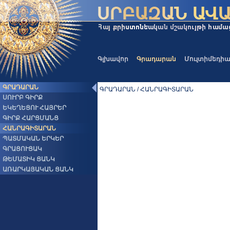
Գլխավոր
Գրադարան
Մուլտիմեդի
ԳՐԱԴԱՐԱՆ
ԳՐԱԴԱՐԱՆ / ՀԱՆՐԱԳԻՏԱՐԱՆ
ՍՈՒՐԲ ԳԻՐՔ
ԵԿԵՂԵՑՈՒ ՀԱՅՐԵՐ
ԳԻՐՔ ՀԱՐՑՄԱՆՑ
ՀԱՆՐԱԳԻՏԱՐԱՆ
ՊԱՏՄԱԿԱՆ ԵՐԿԵՐ
ԳՐԱՑՈՒՑԱԿ
ԹԵՄԱՏԻԿ ՑԱՆԿ
ԱՌԱՐԿԱՅԱԿԱՆ ՑԱՆԿ