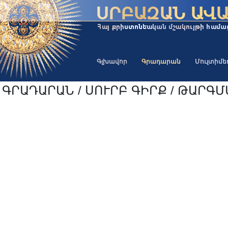
Գլխավոր
Գրադարան
Մուլտիմ
ԳՐԱԴԱՐԱՆ / ՍՈՒՐԲ ԳԻՐՔ / ԹԱՐԳՄԱ