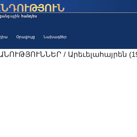
եդիա
Օրացույց
Նախագծեր
ՆՈՒԹՅՈՒՆՆԵՐ / Արեւելահայրեն (19