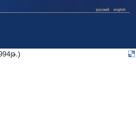
русский
english
94թ.)