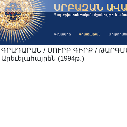
Գլխավոր
Գրադարան
Մուլտիմ
ԳՐԱԴԱՐԱՆ / ՍՈՒՐԲ ԳԻՐՔ / ԹԱՐԳ
Արեւելահայրեն (1994թ.)