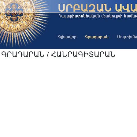
Գլխավոր
Գրադարան
Մուլտիմ
ԳՐԱԴԱՐԱՆ / ՀԱՆՐԱԳԻՏԱՐԱՆ