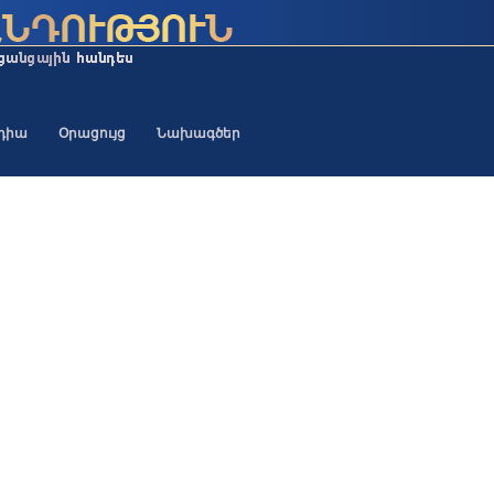
եդիա
Օրացույց
Նախագծեր