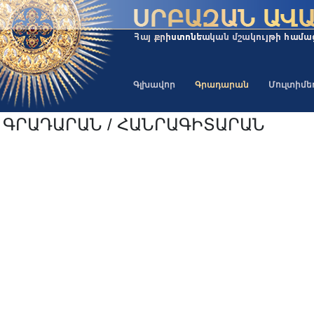
Գլխավոր
Գրադարան
Մուլտիմ
ԳՐԱԴԱՐԱՆ / ՀԱՆՐԱԳԻՏԱՐԱՆ