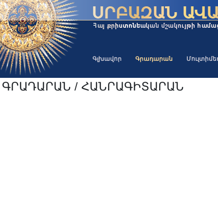
Գլխավոր
Գրադարան
Մուլտիմ
ԳՐԱԴԱՐԱՆ / ՀԱՆՐԱԳԻՏԱՐԱՆ