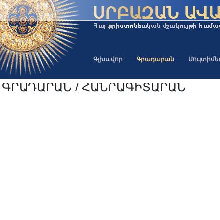
Գլխավոր
Գրադարան
Մուլտիմ
ԳՐԱԴԱՐԱՆ / ՀԱՆՐԱԳԻՏԱՐԱՆ