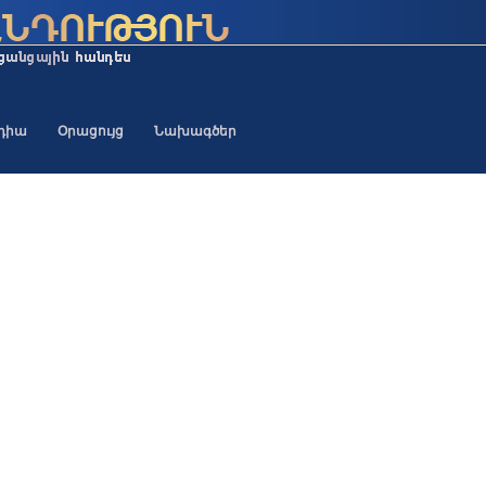
եդիա
Օրացույց
Նախագծեր