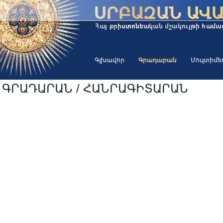
Գլխավոր
Գրադարան
Մուլտիմ
ԳՐԱԴԱՐԱՆ / ՀԱՆՐԱԳԻՏԱՐԱՆ