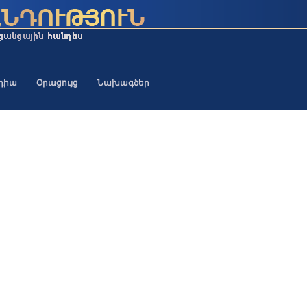
եդիա
Օրացույց
Նախագծեր