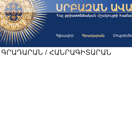
Գլխավոր
Գրադարան
Մուլտիմ
ԳՐԱԴԱՐԱՆ / ՀԱՆՐԱԳԻՏԱՐԱՆ