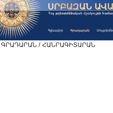
Գլխավոր
Գրադարան
Մուլտիմ
ԳՐԱԴԱՐԱՆ / ՀԱՆՐԱԳԻՏԱՐԱՆ