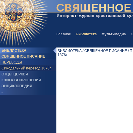
Главное
Библиотека
Мультимедиа
К
БИБЛИОТЕКА
БИБЛИОТЕКА / СВЯЩЕННОЕ ПИСАНИЕ / ПЕ
1876г.
СВЯЩЕННОЕ ПИСАНИЕ
ПЕРЕВОДЫ
Синодальный перевод 1876г.
ОТЦЫ ЦЕРКВИ
КНИГА ВОПРОШЕНИЙ
ЭНЦИКЛОПЕДИЯ
-