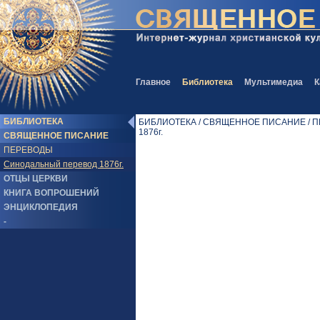
Главное
Библиотека
Мультимедиа
К
БИБЛИОТЕКА
БИБЛИОТЕКА / СВЯЩЕННОЕ ПИСАНИЕ / ПЕ
1876г.
СВЯЩЕННОЕ ПИСАНИЕ
ПЕРЕВОДЫ
Синодальный перевод 1876г.
ОТЦЫ ЦЕРКВИ
КНИГА ВОПРОШЕНИЙ
ЭНЦИКЛОПЕДИЯ
-