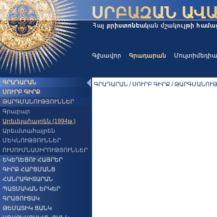
Գլխավոր
Գրադարան
Մուլտիմեդի
ԳՐԱԴԱՐԱՆ
ԳՐԱԴԱՐԱՆ / ՍՈՒՐԲ ԳԻՐՔ / ԹԱՐԳՄԱՆՈՒԹՅ
ՍՈՒՐԲ ԳԻՐՔ
ԹԱՐԳՄԱՆՈՒԹՅՈՒՆՆԵՐ
Գրաբար
Արեւելահայրեն (1994թ.)
Արեւմտահայրեն
ՄԵԿՆՈՒԹՅՈՒՆՆԵՐ
ՈՒՍՈՒՄՆԱՍԻՐՈՒԹՅՈՒՆՆԵՐ
ԵԿԵՂԵՑՈՒ ՀԱՅՐԵՐ
ԳԻՐՔ ՀԱՐՑՄԱՆՑ
ՀԱՆՐԱԳԻՏԱՐԱՆ
ՊԱՏՄԱԿԱՆ ԵՐԿԵՐ
ԳՐԱՑՈՒՑԱԿ
ԹԵՄԱՏԻԿ ՑԱՆԿ