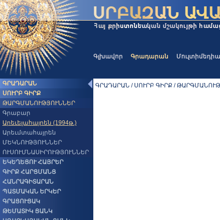
Գլխավոր
Գրադարան
Մուլտիմեդի
ԳՐԱԴԱՐԱՆ
ԳՐԱԴԱՐԱՆ / ՍՈՒՐԲ ԳԻՐՔ / ԹԱՐԳՄԱՆՈՒԹՅ
ՍՈՒՐԲ ԳԻՐՔ
ԹԱՐԳՄԱՆՈՒԹՅՈՒՆՆԵՐ
Գրաբար
Արեւելահայրեն (1994թ.)
Արեւմտահայրեն
ՄԵԿՆՈՒԹՅՈՒՆՆԵՐ
ՈՒՍՈՒՄՆԱՍԻՐՈՒԹՅՈՒՆՆԵՐ
ԵԿԵՂԵՑՈՒ ՀԱՅՐԵՐ
ԳԻՐՔ ՀԱՐՑՄԱՆՑ
ՀԱՆՐԱԳԻՏԱՐԱՆ
ՊԱՏՄԱԿԱՆ ԵՐԿԵՐ
ԳՐԱՑՈՒՑԱԿ
ԹԵՄԱՏԻԿ ՑԱՆԿ