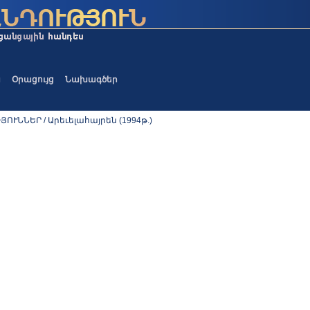
ա
Օրացույց
Նախագծեր
ՈՒՆՆԵՐ / Արեւելահայրեն (1994թ.)