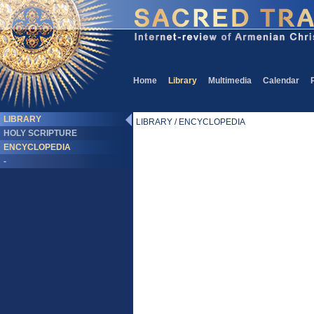
Home
Library
Multimedia
Calendar
LIBRARY
LIBRARY / ENCYCLOPEDIA
HOLY SCRIPTURE
ENCYCLOPEDIA
-