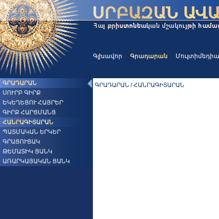
Գլխավոր
Գրադարան
Մուլտիմեդի
ԳՐԱԴԱՐԱՆ
ԳՐԱԴԱՐԱՆ / ՀԱՆՐԱԳԻՏԱՐԱՆ
ՍՈՒՐԲ ԳԻՐՔ
ԵԿԵՂԵՑՈՒ ՀԱՅՐԵՐ
ԳԻՐՔ ՀԱՐՑՄԱՆՑ
ՀԱՆՐԱԳԻՏԱՐԱՆ
ՊԱՏՄԱԿԱՆ ԵՐԿԵՐ
ԳՐԱՑՈՒՑԱԿ
ԹԵՄԱՏԻԿ ՑԱՆԿ
ԱՌԱՐԿԱՅԱԿԱՆ ՑԱՆԿ