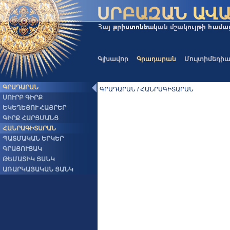
Գլխավոր
Գրադարան
Մուլտիմեդի
ԳՐԱԴԱՐԱՆ
ԳՐԱԴԱՐԱՆ / ՀԱՆՐԱԳԻՏԱՐԱՆ
ՍՈՒՐԲ ԳԻՐՔ
ԵԿԵՂԵՑՈՒ ՀԱՅՐԵՐ
ԳԻՐՔ ՀԱՐՑՄԱՆՑ
ՀԱՆՐԱԳԻՏԱՐԱՆ
ՊԱՏՄԱԿԱՆ ԵՐԿԵՐ
ԳՐԱՑՈՒՑԱԿ
ԹԵՄԱՏԻԿ ՑԱՆԿ
ԱՌԱՐԿԱՅԱԿԱՆ ՑԱՆԿ