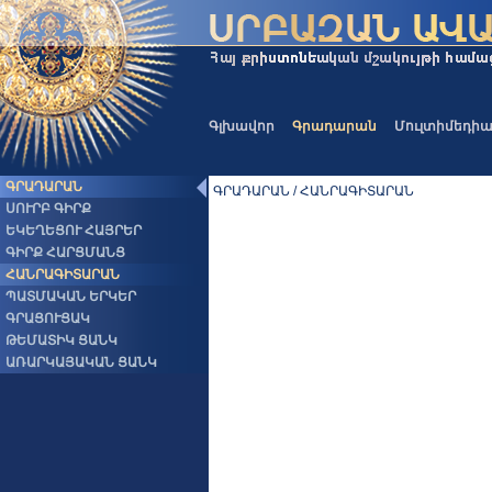
Գլխավոր
Գրադարան
Մուլտիմեդի
ԳՐԱԴԱՐԱՆ
ԳՐԱԴԱՐԱՆ / ՀԱՆՐԱԳԻՏԱՐԱՆ
ՍՈՒՐԲ ԳԻՐՔ
ԵԿԵՂԵՑՈՒ ՀԱՅՐԵՐ
ԳԻՐՔ ՀԱՐՑՄԱՆՑ
ՀԱՆՐԱԳԻՏԱՐԱՆ
ՊԱՏՄԱԿԱՆ ԵՐԿԵՐ
ԳՐԱՑՈՒՑԱԿ
ԹԵՄԱՏԻԿ ՑԱՆԿ
ԱՌԱՐԿԱՅԱԿԱՆ ՑԱՆԿ